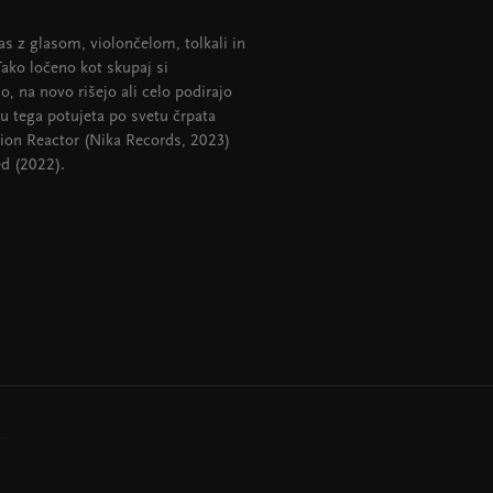
s z glasom, violončelom, tolkali in
Tako ločeno kot skupaj si
jo, na novo rišejo ali celo podirajo
u tega potujeta po svetu črpata
ion Reactor (Nika Records, 2023)
d (2022).