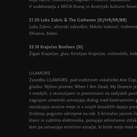
Asja Valčić, violončelo; Raphael Preuschl, basukulele
V sodelovanju z MICA Dunaj in Avstrijski kulturni forum
21.20 Luka Zabric & The Gatherers (SI/HR/SR/BR)
Luka Zabric, altovski saksofon; Nikola Vuković, trobenta
Oliveira, bobni
22.10 Krajnčan Brothers (SI)
Žigan Krajnčan, glas; Kristijan Krajnčan, violončelo, bo
LILAMORS
Zasedba LILAMORS, pod vodstvom vokalistke Ane Čop, 
glasbo. Njihov prvenec When I Am Dead, My Dearest je ž
v medijih, z recenzijami in premierami na radijskih post
nagrajeni umetniki ustvarjajo dialog med kontrastnimi g
raziskujejo zvočne meje in v svojih besedilih dajejo p
življenju pogosto odrinjene na rob. S kristalno jasnim l
klavir in subtilna elektronika, ponujajo edinstveno sti
tem pa ustvarjajo mistično ozračje, ki briše meje med 