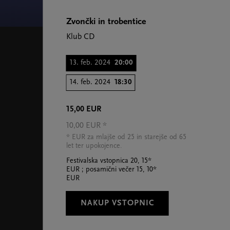
Zvončki in trobentice
Klub CD
13. feb. 2024
20:00
14. feb. 2024
18:30
15,00 EUR
10,00 EUR *
* EUR za mlajše od 25 in starejše od 65
let ter upokojence.
Festivalska vstopnica 20, 15*
EUR ; posamični večer 15, 10*
EUR
NAKUP VSTOPNIC