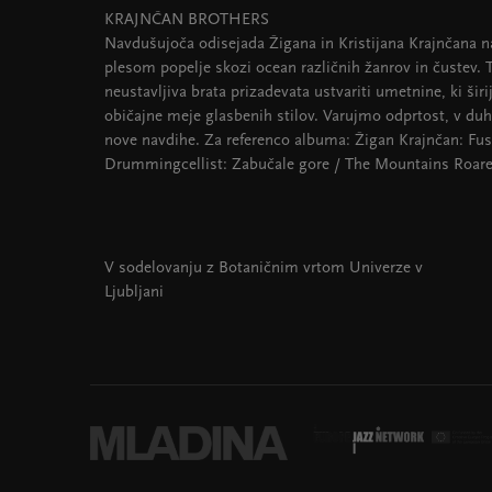
KRAJNČAN BROTHERS
Navdušujoča odisejada Žigana in Kristijana Krajnčana na
plesom popelje skozi ocean različnih žanrov in čustev. 
neustavljiva brata prizadevata ustvariti umetnine, ki širi
običajne meje glasbenih stilov. Varujmo odprtost, v duh
nove navdihe. Za referenco albuma: Žigan Krajnčan: Fus
Drummingcellist: Zabučale gore / The Mountains Roare
V sodelovanju z Botaničnim vrtom Univerze v
Ljubljani