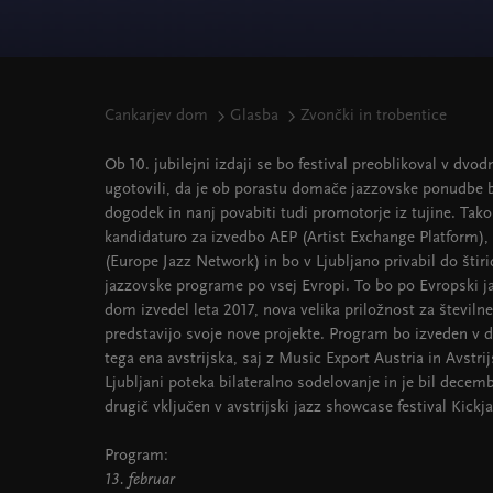
Cankarjev dom
Glasba
Zvončki in trobentice
Ob 10. jubilejni izdaji se bo festival preoblikoval v d
ugotovili, da je ob porastu domače jazzovske ponudbe b
dogodek in nanj povabiti tudi promotorje iz tujine. Tako
kandidaturo za izvedbo AEP (Artist Exchange Platform),
(Europe Jazz Network) in bo v Ljubljano privabil do štiri
jazzovske programe po vsej Evropi. To bo po Evropski jaz
dom izvedel leta 2017, nova velika priložnost za številn
predstavijo svoje nove projekte. Program bo izveden v
tega ena avstrijska, saj z Music Export Austria in Avst
Ljubljani poteka bilateralno sodelovanje in je bil decem
drugič vključen v avstrijski jazz showcase festival Kickj
Program:
13. februar