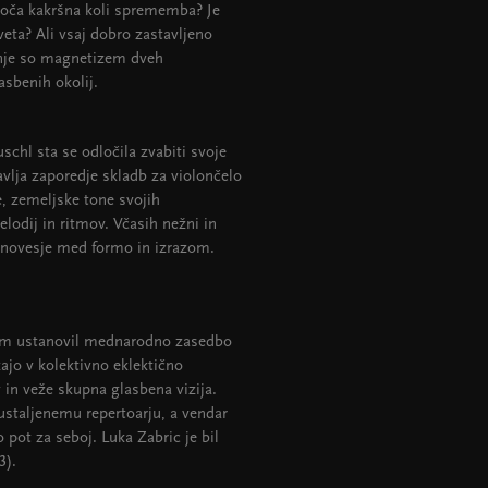
goča kakršna koli sprememba? Je
eta? Ali vsaj dobro zastavljeno
anje so magnetizem dveh
lasbenih okolij.
schl sta se odločila zvabiti svoje
vlja zaporedje skladb za violončelo
e, zemeljske tone svojih
lodij in ritmov. Včasih nežni in
ravnovesje med formo in izrazom.
som ustanovil mednarodno zasedbo
ajo v kolektivno eklektično
 in veže skupna glasbena vizija.
staljenemu repertoarju, a vendar
 pot za seboj. Luka Zabric je bil
3).