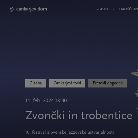
Skip
to
Meni
GLASBA
GLEDALIŠČE IN
main
v
content
glavi
strani
Glasba
Cankarjevi torki
Pretekli dogodek
14. feb. 2024 18:30
Zvončki in trobentice
10. festival slovenske jazzovske ustvarjalnosti