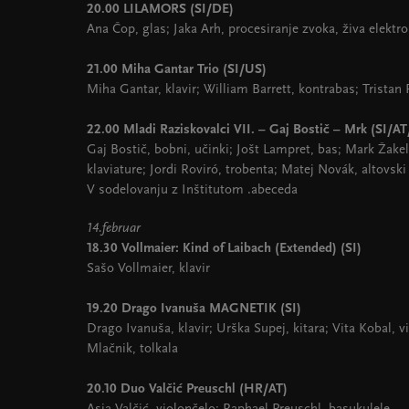
20.00 LILAMORS (SI/DE)
Ana Čop, glas; Jaka Arh, procesiranje zvoka, živa elektro
21.00 Miha Gantar Trio (SI/US)
Miha Gantar, klavir; William Barrett, kontrabas; Tristan
22.00 Mladi Raziskovalci VII. – Gaj Bostič – Mrk (SI/A
Gaj Bostič, bobni, učinki; Jošt Lampret, bas; Mark Žakel
klaviature; Jordi Roviró, trobenta; Matej Novák, altovsk
V sodelovanju z Inštitutom .abeceda
14.februar
18.30 Vollmaier: Kind of Laibach (Extended) (SI)
Sašo Vollmaier, klavir
19.20 Drago Ivanuša MAGNETIK (SI)
Drago Ivanuša, klavir; Urška Supej, kitara; Vita Kobal, v
Mlačnik, tolkala
20.10 Duo Valčić Preuschl (HR/AT)