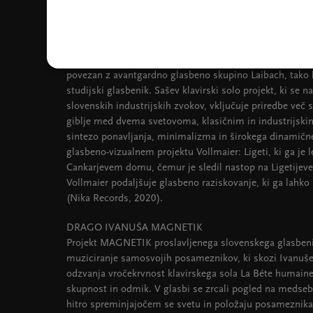
efekti dodajo globino prostoru in ustvarjajo kontrastno 
VOLLMAIER: KIND OF LAIBACH (EXTENDED)
Po diplomi na Akademiji za glasbo v Ljubljani je Vollmai
okoljih, ki so segala od komornih ansamblov do alternat
povezan z avantgardno glasbeno skupino Laibach, tako ko
studijski glasbenik. Sašev klavirski solo projekt, ki se n
slovenskih industrijskih zvokov, vključuje priredbe več 
giblje med dvema svetovoma, klasičnim in industrijski
sintezo ponavljanja, minimalizma in širokega dinamič
glasbeno-vizualnem projektu Vollmaier: Ligeti, ki ga je 
Cankarjevem domu, čemur je sledil nastop na Ligetijeve
Vollmaier podaljšuje glasbeno raziskovanje, ki ga lahko
(Nika Records, 2020).
DRAGO IVANUŠA MAGNETIK
Projekt MAGNETIK proslavljenega slovenskega glasbenik
muziciranje samosvojih posameznikov, ki skozi Ivanuše
odzvanja vročekrvnost klavirskega sola La Béte humaine,
skupnost in odmik. V glasbi se zrcali pogled na medse
hitro spreminjajočem se svetu in položaju posameznika 