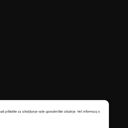
udi piškotke za izboljšanje vaše uporabniške izkušnje. Več informacij o