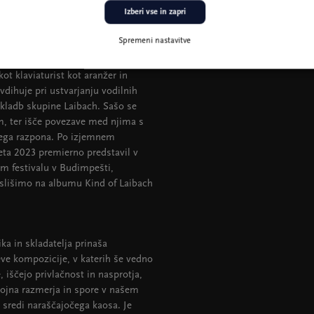
ozračje.
Izberi vse in zapri
Spremeni nastavitve
er deloval v žanrsko različnih
ivnih zasedb. Od leta 2007 je
t klaviaturist kot aranžer in
avdihuje pri ustvarjanju vodilnih
skladb skupine Laibach. Sašo se
m, ter išče povezave med njima s
nega razpona. Po izjemnem
leta 2023 premierno predstavil v
m festivalu v Budimpešti,
 slišimo na albumu Kind of Laibach
a in skladatelja prinaša
ve kompozicije, v katerih še vedno
 iščejo privlačnost in nasprotja,
bojna razmerja in spore v našem
sredi naraščajočega kaosa. Je