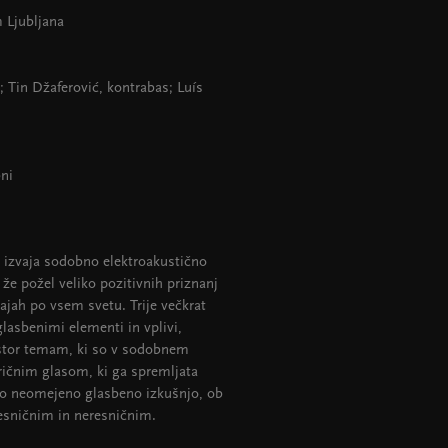
 Ljubljana
; Tin Džaferović, kontrabas; Luís
bni
izvaja sodobno elektroakustično
e požel veliko pozitivnih priznanj
ajah po vsem svetu. Trije večkrat
lasbenimi elementi in vplivi,
rostor temam, ki so v sodobnem
iričnim glasom, ki ga spremljata
lsko neomejeno glasbeno izkušnjo, ob
resničnim in neresničnim.