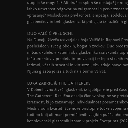
utopija še mogoča? Ali družba sploh še obstaja? Je mo
lahko umetnost odgovor na vulgarnost in perverznost sv
vprašanje? Medsebojna privlačnost, empatija, sodelov
glasbenikov in treh glasbenic, ki prihajajo iz različnih g
DUO VALČIĆ PREUSCHL
Na Dunaju živeča ustvarjalca Asja Valčić in Raphael Preu
poslušalce v svet globokih, bogatih zvokov. Duo predsta
in bas ukulele, v katerih oba glasbenika raziskujeta topl
inštrumentov v prepletu improvizacij ter lepo stkanih me
intimni, včasih strastni in virtuozni, obvladajo pravo 
Njuna glasba je izšla tudi na albumu Velvet.
LUKA ZABRIC & THE GATHERERS
V Kobenhavnu živeči glasbenik iz Ljubljane je pred ča
The Gatherers. Različna ozadja članov skupine se pretak
izraznost, ki jo zaznamuje individualnost posameznikov
Mednarodni kvartet išče nove pristopne točke svojemu u
tudi po bolj ali manj premišljenih vzgibih pušča uhojeno
kot slovenski glasbenik izbran v projekt Footprints (202