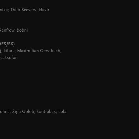
nika; Thilo Seevers, klavir
 Renfrow, bobni
T/ES/SK)
j, kitara; Maximilian Gerstbach,
i saksofon
iolina; Žiga Golob, kontrabas; Lola