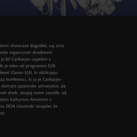
vodnevni showcase dogodek, saj smo
olje organizirati dvodnevni
 je bil Cankarjev uspešen s
 ki je eden od programov EJN
deset članov EJN, ki oblikujejo
z konferenci, ki jo je Cankarjev
e domače jazzovske ustvarjalce, da
 dveh dneh, skupaj osem zasedb, od
rijskim kulturnim forumom v
bra 2024 slovenski izvajalec že
azz.