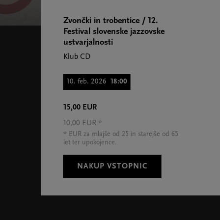
Zvončki in trobentice / 12.
Festival slovenske jazzovske
ustvarjalnosti
Klub CD
10. feb. 2026
18:00
15,00 EUR
10,00 EUR *
* EUR za mlajše od 25 in starejše od 65
let ter upokojence.
NAKUP VSTOPNIC