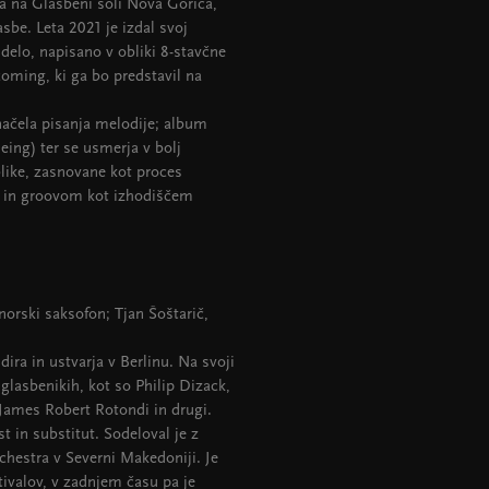
ona na Glasbeni šoli Nova Gorica,
sbe. Leta 2021 je izdal svoj
elo, napisano v obliki 8-stavčne
coming, ki ga bo predstavil na
čela pisanja melodije; album
eing) ter se usmerja v bolj
like, zasnovane kot proces
m in groovom kot izhodiščem
orski saksofon; Tjan Šoštarič,
dira in ustvarja v Berlinu. Na svoji
 glasbenikih, kot so Philip Dizack,
James Robert Rotondi in drugi.
t in substitut. Sodeloval je z
rchestra v Severni Makedoniji. Je
ivalov, v zadnjem času pa je