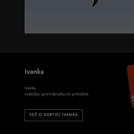
Cankarjevi torki 2025/26 " width="580" height="395">
Ivanka
Ivanka
najboljša spremljevalka na prireditve.
VEČ O KARTICI IVANKA