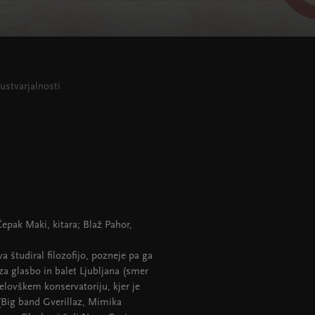
ustvarjalnosti
epak Maki, kitara; Blaž Pahor,
 študiral filozofijo, pozneje pa ga
 za glasbo in balet Ljubljana (smer
Celovškem konservatoriju, kjer je
 (Big band Gverillaz, Mimika