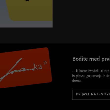
Bodite med prvi
... ki boste izvedeli, kate
in plesna gostovanja in d
domu.
PRIJAVA NA E-NOV