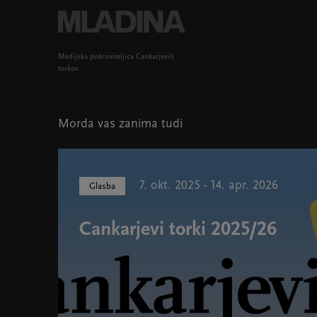
Medijska pokroviteljica Cankarjevih
torkov
Morda vas zanima tudi
7. okt. 2025 - 14. apr. 2026
Glasba
Cankarjevi torki 2025/26