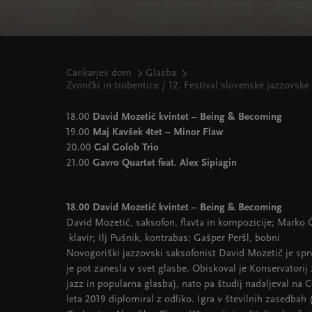
Cankarjev dom
Glasba
Zvončki in trobentice / 12. Festival slovenske jazzovske 
18.00
David Mozetič kvintet – Being & Becoming
19.00
Maj Kavšek 4tet – Minor Flaw
20.00
Gal Golob Trio
21.00
Gavro Quartet feat. Alex Sipiagin
18.00 David Mozetič kvintet – Being & Becoming
David Mozetič, saksofon, flavta in kompozicije; Marko Č
klavir; Ilj Pušnik, kontrabas; Gašper Peršl, bobni
Novogoriški jazzovski saksofonist David Mozetič je sprva
je pot zanesla v svet glasbe. Obiskoval je Konservatorij
jazz in popularna glasba), nato pa študij nadaljeval na 
leta 2019 diplomiral z odliko. Igra v številnih zasedbah