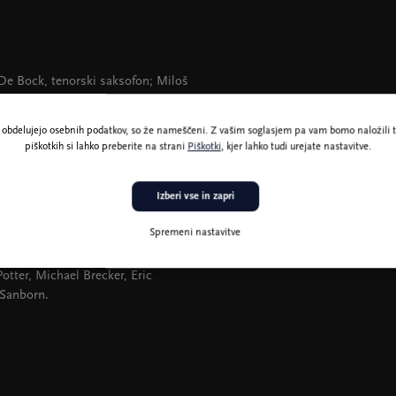
t De Bock, tenorski saksofon; Miloš
kladatelja in vodje več glasbenih
ne obdelujejo osebnih podatkov, so že nameščeni. Z vašim soglasjem pa vam bomo naložili t
olnjeval pri svetovno priznanem
piškotkih si lahko preberite na strani
Piškotki
, kjer lahko tudi urejate nastavitve.
a, ki jo je leta 2024 izdal na
riznanimi glasbeniki, kot so Jim
Izberi vse in zapri
Gajšt in drugi. Zasedba je nastopila
vstriji, na Hrvaškem, Slovaškem,
Spremeni nastavitve
o Gavro Quartet predstavil z novim
 trobentačem Alexom Sipiaginom,
tter, Michael Brecker, Eric
 Sanborn.