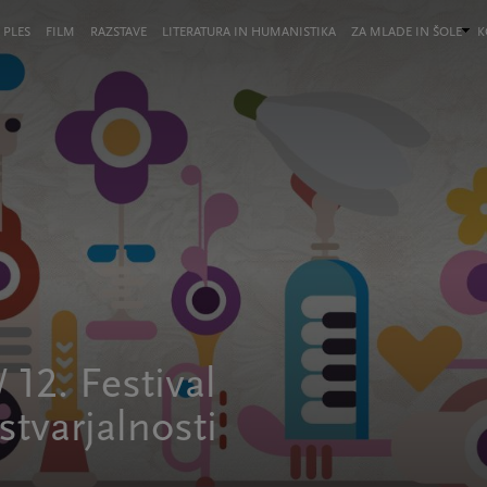
 PLES
FILM
RAZSTAVE
LITERATURA IN HUMANISTIKA
ZA MLADE IN ŠOLE
K
 12. Festival
stvarjalnosti