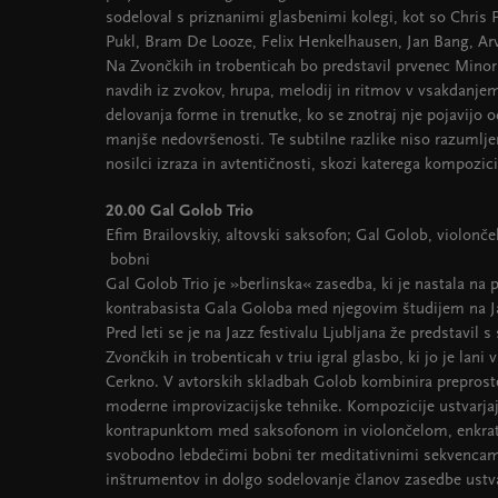
sodeloval s priznanimi glasbenimi kolegi, kot so Chris P
Pukl, Bram De Looze, Felix Henkelhausen, Jan Bang, Arv
Na Zvončkih in trobenticah bo predstavil prvenec Minor 
navdih iz zvokov, hrupa, melodij in ritmov v vsakdanjem
delovanja forme in trenutke, ko se znotraj nje pojavijo o
manjše nedovršenosti. Te subtilne razlike niso razumlj
nosilci izraza in avtentičnosti, skozi katerega kompozici
20.00 Gal Golob Trio
Efim Brailovskiy, altovski saksofon; Gal Golob, violončel
bobni
Gal Golob Trio je »berlinska« zasedba, ki je nastala na 
kontrabasista Gala Goloba med njegovim študijem na Jaz
Pred leti se je na Jazz festivalu Ljubljana že predstavil
Zvončkih in trobenticah v triu igral glasbo, ki jo je lani 
Cerkno. V avtorskih skladbah Golob kombinira preproste,
moderne improvizacijske tehnike. Kompozicije ustvarja
kontrapunktom med saksofonom in violončelom, enkrat 
svobodno lebdečimi bobni ter meditativnimi sekvencam
inštrumentov in dolgo sodelovanje članov zasedbe ustva