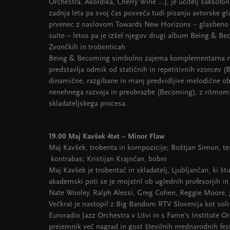
Orchestra, Akordika, Cherry Wine ...), je učitelj saksof
zadnja leta pa svoj čas posveča tudi pisanju avtorske gla
prvenec z naslovom Towards New Horizons – glasbeno d
suite – letos pa je izšel njegov drugi album Being & Be
Zvončkih in trobenticah
Being & Becoming simbolno zajema komplementarna na
predstavlja odmik od statičnih in repetitivnih vzorcev (B
dinamične, razgibane in manj predvidljive melodične ob
nenehnega razvoja in preobrazbe (Becoming), z ritmo
skladateljskega procesa.
19.00 Maj Kavšek 4tet – Minor Flaw
Maj Kavšek, trobenta in kompozicije; Boštjan Simon, ten
kontrabas; Kristijan Krajnčan, bobni
Maj Kavšek je trobentač in skladatelj, Ljubljančan, ki štu
akademski poti se je mojstril ob uglednih profesorjih in
Nate Wooley, Ralph Alessi, Greg Cohen, Reggie Moore, 
Večkrat je nastopil z Big Bandom RTV Slovenija kot solis
Euroradio Jazz Orchestra v Litvi in s Fame’s Institute O
prejemnik več nagrad in gost številnih mednarodnih fest