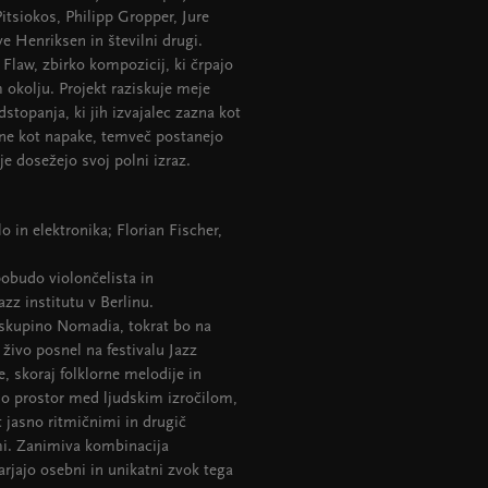
itsiokos, Philipp Gropper, Jure
e Henriksen in številni drugi.
Flaw, zbirko kompozicij, ki črpajo
 okolju. Projekt raziskuje meje
dstopanja, ki jih izvajalec zazna kot
ene kot napake, temveč postanejo
je dosežejo svoj polni izraz.
o in elektronika; Florian Fischer,
pobudo violončelista in
z institutu v Berlinu.
 s skupino Nomadia, tokrat bo na
v živo posnel na festivalu Jazz
 skoraj folklorne melodije in
jo prostor med ljudskim izročilom,
jasno ritmičnimi in drugič
i. Zanimiva kombinacija
rjajo osebni in unikatni zvok tega