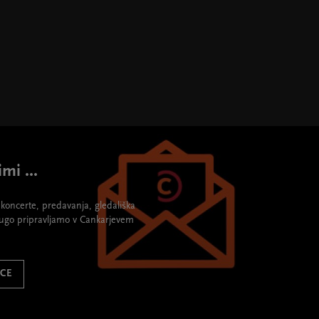
mi ...
re koncerte, predavanja, gledališka
rugo pripravljamo v Cankarjevem
ICE