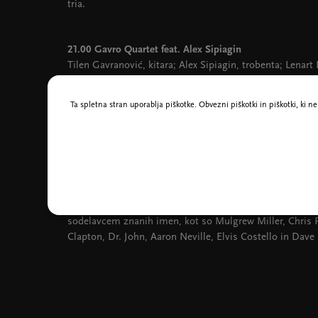
tria.
21.00 Gavro Quartet feat. Alex Sipiagin
Tilen Gavranović, kitara; Alex Sipiagin, trobenta; Lenar
Čolović, kontrabas; Andreas Reisenhofer, bobni
Gavro Quartet je zasedba Tilna Gavranovića, kitarista, s
Ta spletna stran uporablja piškotke. Obvezni piškotki in piškotki, ki 
skupin. Študiral je v Gradcu in Parizu, kjer se je izpop
kitaristu Romainu Pilonu. Tam je nastajala avtorska glasb
prvencu Let’s Wait and See, na katerem je sodeloval s p
Rotondi, Alex Sipiagin, Marko Črnčec, Jure Pukl, Tomaž 
v številnih državah, med drugimi v Franciji, Nemčiji, A
Češkem in v Sloveniji. Na Zvončkih in trobenticah se b
repertoarjem in posebnim gostom, svetovno priznanim
sodelavcem znanih imen, kot so Mulgrew Miller, Chris Po
Clapton, Dr. John, Aaron Neville, Elvis Costello in Dave