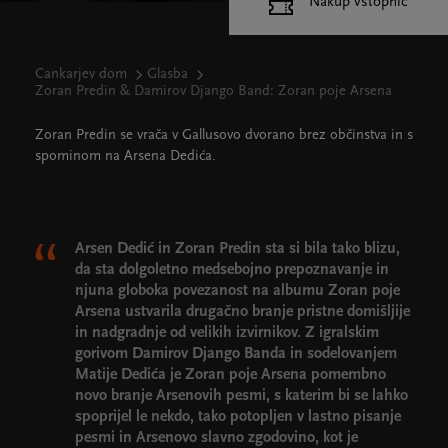
Nakup vstopnic
Cankarjev dom
Glasba
Zoran Predin & Damirov Django Band: Zoran poje Arsena
Zoran Predin se vrača v Gallusovo dvorano brez občinstva in s
spominom na Arsena Dedića.
Arsen Dedić in Zoran Predin sta si bila tako blizu,
da sta dolgoletno medsebojno prepoznavanje in
njuna globoka povezanost na albumu Zoran poje
Arsena ustvarila drugačno branje pristne domišljije
in nadgradnje od velikih izvirnikov. Z igralskim
gorivom Damirov Django Banda in sodelovanjem
Matije Dedića je Zoran poje Arsena pomembno
novo branje Arsenovih pesmi, s katerim bi se lahko
spoprijel le nekdo, tako potopljen v lastno pisanje
pesmi in Arsenovo slavno zgodovino, kot je