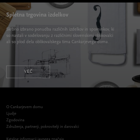
Spletna trgovina izdelkov
Skrbno izbrano ponudba različnih izdelkov in spominkov, ki
so nastali v sodelovanju z različnimi slovenskimi oblikovalci
ali so plod dela oblikovalskega tima Cankarjevega doma.
VEČ
O Cankarjevem domu
Ljudje
Zgodovina
Združenja, partnerji, pokrovitelji in darovalci
Katalog informacij javnega značaja