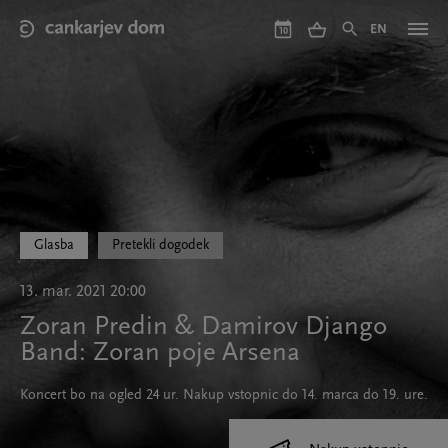
Skip
to
EN
10
main
content
Glasba
Pretekli dogodek
13. mar. 2021 20:00
Zoran Predin & Damirov Django
Band: Zoran poje Arsena
Koncert bo na ogled 24 ur. Nakup vstopnic do 14. marca do 19. ure.