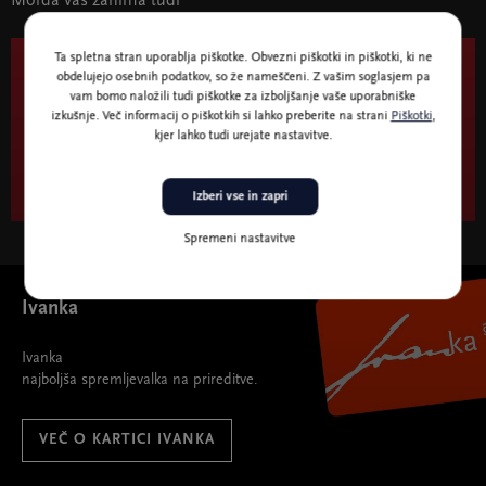
Morda vas zanima tudi
Ta spletna stran uporablja piškotke. Obvezni piškotki in piškotki, ki ne
obdelujejo osebnih podatkov, so že nameščeni. Z vašim soglasjem pa
Do 9. maja 2021
vam bomo naložili tudi piškotke za izboljšanje vaše uporabniške
izkušnje. Več informacij o piškotkih si lahko preberite na strani
Piškotki
,
Henri Cartier-Bresson: Iz oči v oči (Tête à
kjer lahko tudi urejate nastavitve.
tête) - le še nekaj dni
Izberi vse in zapri
Spremeni nastavitve
Ivanka
Ivanka
najboljša spremljevalka na prireditve.
VEČ O KARTICI IVANKA