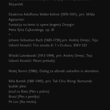
Škrjanček
Ekaterina Adolfovna Walter-Kühne (1870–1931), prir. Milda
Agazarian:
Fantazija na temo iz opere Jevgenij Onjegin
Petra Iljiča Čajkovskega, op. 81
*
Johann Sebastian Bach (1685–1750),prir. Andrej Omejc, Teja
Udovič Kovačič: Trio sonata št. 1 v Es-duru, BWV 525
Witold Lutosławski (1913–1994), prir. Andrej Omejc, Teja
Udovič Kovačič: Plesni preludiji
Matej Bonin (1986): Dialog za altovski saksofon in akordeon
Béla Bartók (1881–1945), prir. Tak Chiu Wong: Romunski
ljudski plesi
Jocul cu Bata (Ples s palico)
Braul (Ples s pentljo)
Pe Loc (Na mestu)