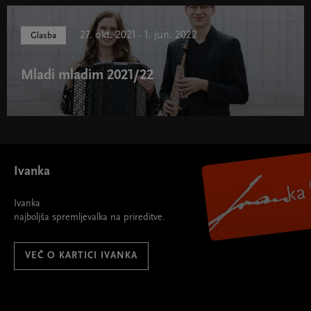
27. okt. 2021 - 1. jun. 2022
Glasba
Mladi mladim 2021/22
Mladi mladim 2021/22 " width="580" height="395">
Ivanka
Ivanka
najboljša spremljevalka na prireditve.
VEČ O KARTICI IVANKA