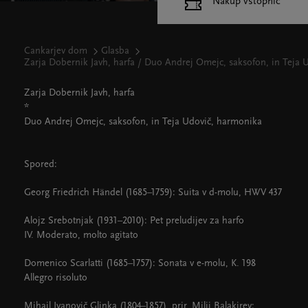
Nakup vstopnic
Cankarjev dom
Glasba
Zarja Dobernik Javh, harfa / Duo Andrej Omejc, saksofon, in Teja 
Zarja Dobernik Javh, harfa
*
Duo Andrej Omejc, saksofon, in Teja Udovič, harmonika
Spored:
Georg Friedrich Händel (1685–1759): Suita v d-molu, HWV 437
Alojz Srebotnjak (1931–2010): Pet preludijev za harfo
IV. Moderato, molto agitato
Domenico Scarlatti (1685–1757): Sonata v e-molu, K. 198
Allegro risoluto
Mihail Ivanovič Glinka (1804–1857), prir. Milij Balakirev: