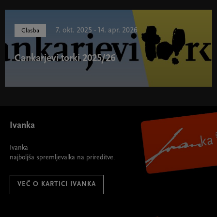
7. okt. 2025 - 14. apr. 2026
Glasba
Cankarjevi torki 2025/26
Cankarjevi torki 2025/26 " width="580" height="395">
Ivanka
Ivanka
najboljša spremljevalka na prireditve.
VEČ O KARTICI IVANKA