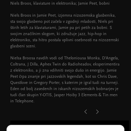
Niels Broos, klaviature in elektronika; Jamie Peet, bobni
Niels Broos in Jamie Peet, izjemna nizozemska glasbenika,
sta svojo glasbeno pot začela v zgodnji mladosti, Niels pri
štirih letih za klaviaturami, Jamie pa pri petih za bobni. S
svojim značilnim slogom, ki združuje jazz, hip-hop in
elektroniko, sta hitro postala vplivni osebnosti na nizozemski
glasbeni sceni.
Nielsa Broosa navdih vodi od Theloniousa Monka, D’Angela,
Coltrana, J Dilla, Aphex Twin do Radioheadov, eksperimentira
z elektroniko, a ji zna vdihniti svojo dušo in energijo. Jamie
Peet črpa znanje pri jazzovskih legendah, kot so Chris Dave,
Questlove in Gregory Porter, s katerim je igral tudi na turneji.
Eden od bolj zasedenih in iskanih nizozemskih bobnarjev je
tudi član skupin Y-OTIS, Jasper Hoiby 3 Elements & Tin men
in Telephone.