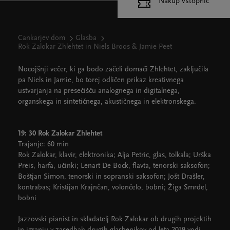
Nakup vstopnic
Cankarjev dom
Glasba
Rok Zalokar Zhlehtet in Niels Broos & Jamie Peet
Nocojšnji večer, ki ga bodo začeli domači Zhlehtet, zaključila
pa Niels in Jamie, bo torej odličen prikaz kreativnega
ustvarjanja na presečišču analognega in digitalnega,
organskega in sintetičnega, akustičnega in elektronskega.
19: 30 Rok Zalokar Zhlehtet
Trajanje: 60 min
Rok Zalokar, klavir, elektronika; Alja Petric, glas, tolkala; Urška
Preis, harfa, učinki; Lenart De Bock, flavta, tenorski saksofon;
Boštjan Simon, tenorski in sopranski saksofon; Jošt Drašler,
kontrabas; Kristijan Krajnčan, volončelo, bobni; Žiga Smrdel,
bobni
Jazzovski pianist in skladatelj Rok Zalokar ob drugih projektih