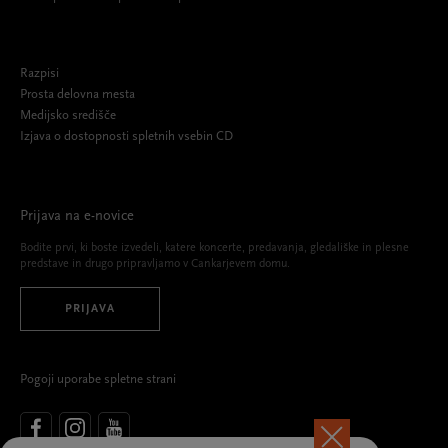
Razpisi
Prosta delovna mesta
Medijsko središče
Izjava o dostopnosti spletnih vsebin CD
Prijava na e-novice
Bodite prvi, ki boste izvedeli, katere koncerte, predavanja, gledališke in plesne
predstave in drugo pripravljamo v Cankarjevem domu.
PRIJAVA
Pogoji uporabe spletne strani