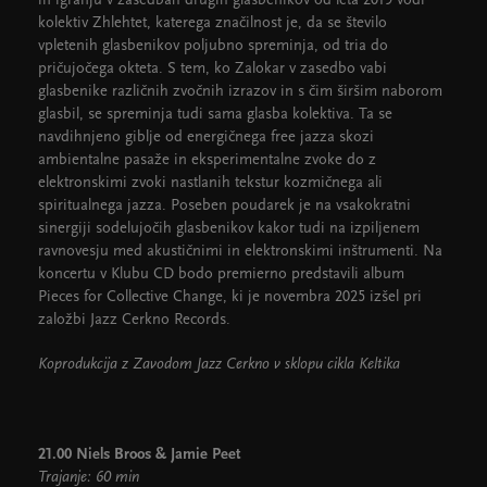
in igranju v zasedbah drugih glasbenikov od leta 2019 vodi
kolektiv Zhlehtet, katerega značilnost je, da se število
vpletenih glasbenikov poljubno spreminja, od tria do
pričujočega okteta. S tem, ko Zalokar v zasedbo vabi
glasbenike različnih zvočnih izrazov in s čim širšim naborom
glasbil, se spreminja tudi sama glasba kolektiva. Ta se
navdihnjeno giblje od energičnega free jazza skozi
ambientalne pasaže in eksperimentalne zvoke do z
elektronskimi zvoki nastlanih tekstur kozmičnega ali
spiritualnega jazza. Poseben poudarek je na vsakokratni
sinergiji sodelujočih glasbenikov kakor tudi na izpiljenem
ravnovesju med akustičnimi in elektronskimi inštrumenti. Na
koncertu v Klubu CD bodo premierno predstavili album
Pieces for Collective Change, ki je novembra 2025 izšel pri
založbi Jazz Cerkno Records.
Koprodukcija z Zavodom Jazz Cerkno v sklopu cikla Keltika
21.00 Niels Broos & Jamie Peet
Trajanje: 60 min