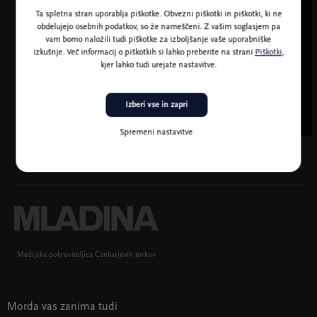
Ta spletna stran uporablja piškotke. Obvezni piškotki in piškotki, ki ne
obdelujejo osebnih podatkov, so že nameščeni. Z vašim soglasjem pa
vam bomo naložili tudi piškotke za izboljšanje vaše uporabniške
izkušnje. Več informacij o piškotkih si lahko preberite na strani
Piškotki
,
kjer lahko tudi urejate nastavitve.
Izberi vse in zapri
Spremeni nastavitve
Medijska pokroviteljica Cankarjevih torkov
Morda vas zanima tudi