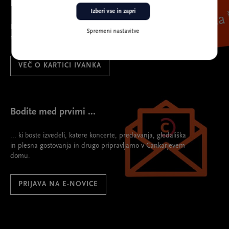
Ivanka
Izberi vse in zapri
Ivanka
Spremeni nastavitve
najboljša spremljevalka na prireditve.
VEČ O KARTICI IVANKA
Bodite med prvimi ...
... ki boste izvedeli, katere koncerte, predavanja, gledališka
in plesna gostovanja in drugo pripravljamo v Cankarjevem
domu.
PRIJAVA NA E-NOVICE