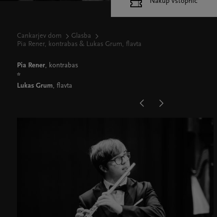
Nakup vstopnic
Cankarjev dom
Glasba
Pia Rener, kontrabas & Lukas Grum, flavta
Pia Rener
, kontrabas
*
Lukas Grum
, flavta