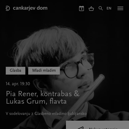
Skip
to
EN
8
main
content
Glasba
Mladi mladim
14. apr. 19:30
Pia Rener, kontrabas &
Lukas Grum, flavta
V sodelovanju z Glasbeno mladino ljubljansko