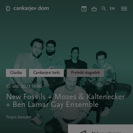
Skip
to
EN
9
main
content
Glasba
Cankarjevi torki
Pretekli dogodek
10. okt. 2023 19:00
New Fossils + Mozes & Kaltenecker
+ Ben Lamar Gay Ensemble
Trojni koncert