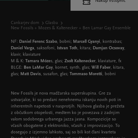
Nakup vstopnic
Cankarjev dom
Glasba
New Fossils + Mozes & Kaltenecker + Ben Lamar Gay Ensemble
NF:
Daniel Ferenc Szabo
, bobni;
Marcell Gyanyi
, kontrabas;
Daniel Varga
, saksofoni,
Istvan Toth
, kitara;
Damjan Ocsovay
,
klavir, klaviature
M & K:
Tamara Móze
s, glas;
Zsolt Kaltenecker
, klaviature, fx
BLGE:
Ben LaMar Gay
, kornet, synth, glas;
Will Faber
, kitara,
glas;
Matt Davis
, susafon, glas;
Tommaso Moretti
, bobni
New Fossils je nova madžarska superskupina. Gre za
ustvarjalce, ki so predani nenehnemu iskanju novih poti in
inherentnih napetosti v nasprotjih. Njihova glasba je prežeta
z občutkom otopelosti, medtem ko je povezava z zadnjim
valom sodobnega urbanega jazza jasna. Kompozicije so
včasih obogatene z elektroniko, včasih z improvizacijo. To
dosegajo z izjemno lahkoto, saj so bili kot člani kvarteta