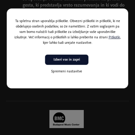
gesta, ki predstavlja vrsto razumevanja in ki vodi do
dotika ali objema. Glasba je za ples, razmišljanje,
proslavljanje, tuljenje, stimulacijo, osredotočenost
Ta spletna stran uporablja piškotke. Obvezni piškotki in piškotki, ki ne
in dešifriranje sporočil ljubljenih tu in onstran. To
obdelujejo osebnih podatkov, so že nameščeni. Z vašim soglasjem pa
je bil prostor med zvoki kladiva mojega pradedka,
vam bomo naložili tudi piškotke za izboljšanje vaše uporabniške
zaradi katerega sem razumel, da bomo zmagali ne
izkušnje. Več informacij o piškotkih si lahko preberite na strani
Piškotki
,
kjer lahko tudi urejate nastavitve.
glede na vse.
Ben LaMar Gay
Izberi vse in zapri
Program Hungarian Jazz & Beyond ima podporo fundacije MOL
– New Europe Foundation v okviru programa »Felhangolva« in
Spremeni nastavitve
Budapest Music Centre (BMC) ter je del večletnega
programskega dogovora med CD in BMC.