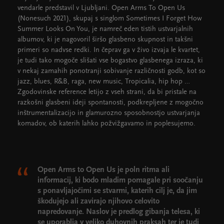
vendarle predstavil v Ljubljani. Open Arms To Open Us
(Nonesuch 2021), skupaj s singlom Sometimes I Forget How
Summer Looks On You, je namreč eden tistih ustvarjalnih
albumov, ki je nagovoril širšo glasbeno skupnost in takšni
primeri so nadvse redki. In čeprav ga v živo izvaja le kvartet,
je tudi tako mogoče slišati vse bogastvo glasbenega izraza, ki
v nekaj zamahih ponotranji sobivanje različnosti godb, kot so
jazz, blues, R&B, raga, new music, Tropicalia, hip hop …
Zgodovinske reference letijo z vseh strani, da bi pristale na
razkošni glasbeni ideji spontanosti, podkrepljene z mogočno
inštrumentalizacijo in glamurozno sposobnostjo ustvarjanja
komadov, ob katerih lahko požvižgavamo in poplesujemo.
​​​​​​Open Arms to Open Us je poln ritma ali
informacij, ki bodo mladim pomagale pri soočanju
s ponavljajočimi se stvarmi, katerih cilj je, da jim
škodujejo ali zavirajo njihovo celovito
napredovanje. Naslov je predlog gibanja telesa, ki
se uporablja v veliko duhovnih praksah ter je tudi