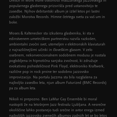
Dresch in Mörk vidne osebnosti madžarskega jazzovskega in
popularnega glasbenega prizorišča pred ustanovitvijo te
zasedbe. Njihov debitantski album je izšel letos pri lastni
založbi Morotva Records. Himne četrtega sveta za vaš um in
boke.
Moses & Kaltenecker sta izkušena glasbenika, ki sta v
edinstvenem umetniškem partnerstvu razvila razkošen,
ambientalni zvočni svet, utemeljen v elektronskih klaviaturah
z najrazličnejšimi učinki in človeškim glasom. V zelo
osebnem, nekonvencionalnem sodobnem modusu je nastala
poglobljena in hipnotična sanjska zvočnost, ki združuje
evokativno psihedeličnost Pink Floyd, elektroniko Kraftwerk,
različne pop in rock prvine ter sodobno jazzovsko
improvizacijo. Na portalu Jazzma sta bila razglašena za
najboljšo zasedbo leta, njun album Futurized (BMC Records)
pa za album leta.
Nikoli ni prepozno. Ben LaMar Gay Ensemble bi moral
nastopiti že na letošnjem Jazz festivalu Ljubljana. A nesrečne
okoliščine lahko postanejo tudi srečne in avtor enega izmed
najboljših jazzovsko zvenečih albumov zadnjih let se bo letos