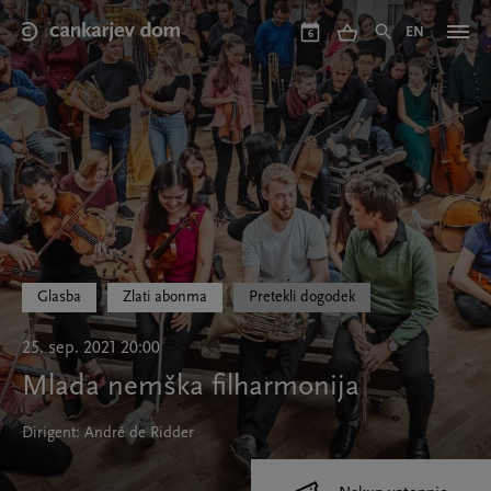
Skip
to
EN
6
main
content
Glasba
Zlati abonma
Pretekli dogodek
25. sep. 2021 20:00
Mlada nemška filharmonija
Dirigent: André de Ridder