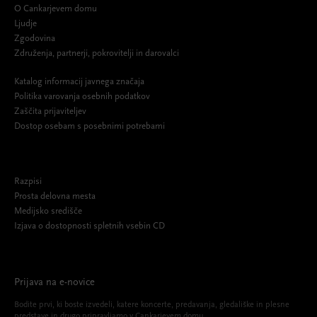
O Cankarjevem domu
Ljudje
Zgodovina
Združenja, partnerji, pokrovitelji in darovalci
Katalog informacij javnega značaja
Politika varovanja osebnih podatkov
Zaščita prijaviteljev
Dostop osebam s posebnimi potrebami
Razpisi
Prosta delovna mesta
Medijsko središče
Izjava o dostopnosti spletnih vsebin CD
Prijava na e-novice
Bodite prvi, ki boste izvedeli, katere koncerte, predavanja, gledališke in plesne
predstave in drugo pripravljamo v Cankarjevem domu.