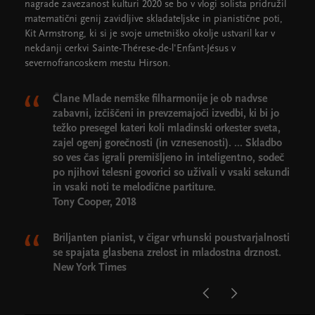
nagrade zavezanost kulturi 2020 se bo v vlogi solista pridružil
matematični genij zavidljive skladateljske in pianistične poti,
Kit Armstrong, ki si je svoje umetniško okolje ustvaril kar v
nekdanji cerkvi Sainte-Thérese-de-l'Enfant-Jésus v
severnofrancoskem mestu Hirson.
Člane Mlade nemške filharmonije je ob nadvse
zabavni, izčiščeni in prevzemajoči izvedbi, ki bi jo
težko presegel kateri koli mladinski orkester sveta,
zajel ogenj gorečnosti (in vznesenosti). ... Skladbo
so ves čas igrali premišljeno in inteligentno, sodeč
po njihovi telesni govorici so uživali v vsaki sekundi
in vsaki noti te melodične partiture.
Tony Cooper, 2018
Briljanten pianist, v čigar vrhunski poustvarjalnosti
se spajata glasbena zrelost in mladostna drznost.
New York Times