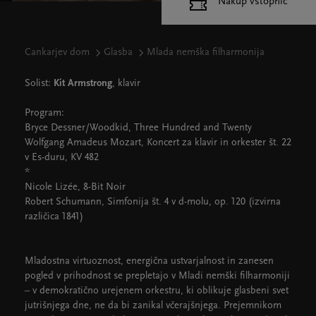
Nakup vstopnic
Cankarjev dom
Glasba
Mlada nemška filharmonija
Solist:
Kit Armstrong
, klavir
Program:
Bryce Dessner/Woodkid, Three Hundred and Twenty
Wolfgang Amadeus Mozart, Koncert za klavir in orkester št. 22
v Es-duru, KV 482
*
Nicole Lizée, 8-Bit Noir
Robert Schumann, Simfonija št. 4 v d-molu, op. 120 (izvirna
različica 1841)
Mladostna virtuoznost, energična ustvarjalnost in zanesen
pogled v prihodnost se prepletajo v Mladi nemški filharmoniji
– v demokratično urejenem orkestru, ki oblikuje glasbeni svet
jutrišnjega dne, ne da bi zanikal včerajšnjega. Prejemnikom