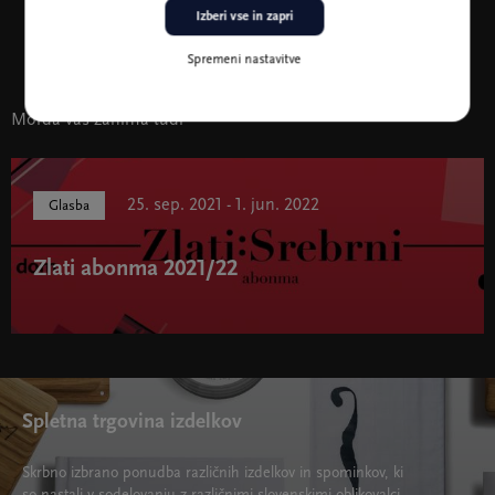
Izberi vse in zapri
Glavni pokrovitelj Zlatega abonmaja
Spremeni nastavitve
Morda vas zanima tudi
25. sep. 2021 - 1. jun. 2022
Glasba
Zlati abonma 2021/22
Zlati abonma 2021/22 " width="580" height="395">
Spletna trgovina izdelkov
Skrbno izbrano ponudba različnih izdelkov in spominkov, ki