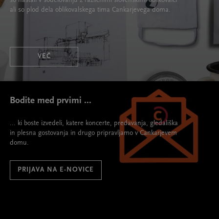
so nastali v sodelovanju z različnimi slovenskimi oblikovalci
ali so plod dela oblikovalskega tima Cankarjevega doma.
VEČ
Bodite med prvimi ...
... ki boste izvedeli, katere koncerte, predavanja, gledališka
in plesna gostovanja in drugo pripravljamo v Cankarjevem
domu.
PRIJAVA NA E-NOVICE