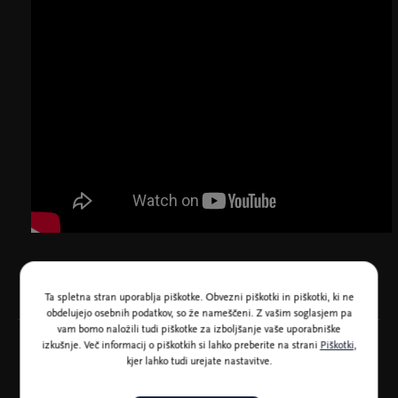
Ta spletna stran uporablja piškotke. Obvezni piškotki in piškotki, ki ne
obdelujejo osebnih podatkov, so že nameščeni. Z vašim soglasjem pa
vam bomo naložili tudi piškotke za izboljšanje vaše uporabniške
izkušnje. Več informacij o piškotkih si lahko preberite na strani
Piškotki
,
kjer lahko tudi urejate nastavitve.