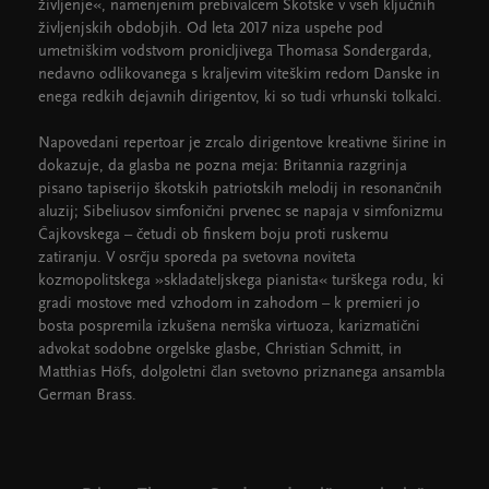
življenje«, namenjenim prebivalcem Škotske v vseh ključnih
življenjskih obdobjih. Od leta 2017 niza uspehe pod
umetniškim vodstvom pronicljivega Thomasa Sondergarda,
nedavno odlikovanega s kraljevim viteškim redom Danske in
enega redkih dejavnih dirigentov, ki so tudi vrhunski tolkalci.
Napovedani repertoar je zrcalo dirigentove kreativne širine in
dokazuje, da glasba ne pozna meja: Britannia razgrinja
pisano tapiserijo škotskih patriotskih melodij in resonančnih
aluzij; Sibeliusov simfonični prvenec se napaja v simfonizmu
Čajkovskega – četudi ob finskem boju proti ruskemu
zatiranju. V osrčju sporeda pa svetovna noviteta
kozmopolitskega »skladateljskega pianista« turškega rodu, ki
gradi mostove med vzhodom in zahodom – k premieri jo
bosta pospremila izkušena nemška virtuoza, karizmatični
advokat sodobne orgelske glasbe, Christian Schmitt, in
Matthias Höfs, dolgoletni član svetovno priznanega ansambla
German Brass.