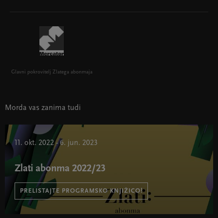
Glavni pokrovitelj Zlatega abonmaja
Morda vas zanima tudi
11. okt. 2022 - 6. jun. 2023
Zlati abonma 2022/23
PRELISTAJTE PROGRAMSKO KNJIŽICO!
Zlati abonma 2022/23 " width="580" height="395">