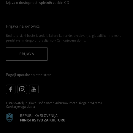
Izjava o dostopnosti spletnih vsebin CD
Prijava na e-novice
Bodite prvi, ki boste izvedeli, katere koncerte, predavanja, gledališke in plesne
predstave in drugo pripravljamo v Cankarjevem domu.
PRIJAVA
Pogoji uporabe spletne strani
Ustanovitelj in glavni sofinancer kulturno-umetniškega programa
Cankarjevega doma