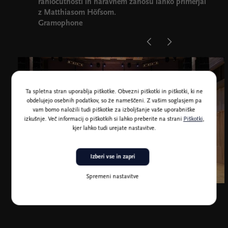
rahločutnosti in naravnem zanosu lahko primerjal
z Matthiasom Höfsom.
Gramophone
Ta spletna stran uporablja piškotke. Obvezni piškotki in piškotki, ki ne
obdelujejo osebnih podatkov, so že nameščeni. Z vašim soglasjem pa
vam bomo naložili tudi piškotke za izboljšanje vaše uporabniške
izkušnje. Več informacij o piškotkih si lahko preberite na strani
Piškotki
,
kjer lahko tudi urejate nastavitve.
Izberi vse in zapri
Spremeni nastavitve
Kraljevi škotski nacionalni orkester