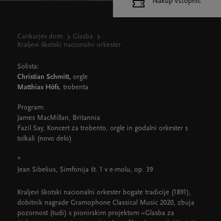
Nakup vstopnic
Cankarjev dom
Glasba
Kraljevi škotski nacionalni orkester
Solista:
Christian Schmitt,
orgle
Matthias Höfs
, trobenta
Program:
James MacMillan, Britannia
Fazil Say, Koncert za trobento, orgle in godalni orkester s
tolkali (novo delo)
*
Jean Sibelius, Simfonija št. 1 v e-molu, op. 39
Kraljevi škotski nacionalni orkester bogate tradicije (1891),
dobitnik nagrade Gramophone Classical Music 2020, zbuja
pozornost (tudi) s pionirskim projektom »Glasba za