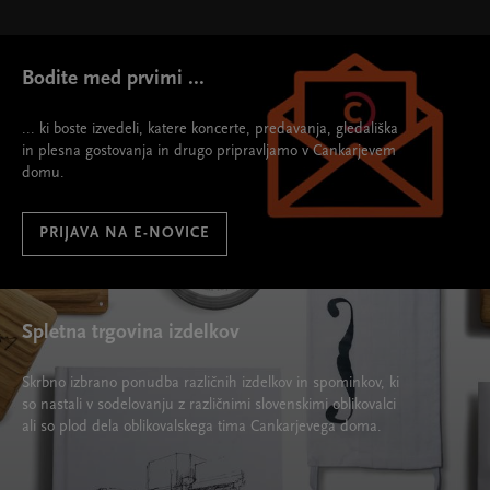
Bodite med prvimi ...
... ki boste izvedeli, katere koncerte, predavanja, gledališka
in plesna gostovanja in drugo pripravljamo v Cankarjevem
domu.
PRIJAVA NA E-NOVICE
Spletna trgovina izdelkov
Skrbno izbrano ponudba različnih izdelkov in spominkov, ki
so nastali v sodelovanju z različnimi slovenskimi oblikovalci
ali so plod dela oblikovalskega tima Cankarjevega doma.