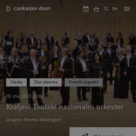
Skip
to
EN
8
main
content
Glasba
Zlati abonma
Pretekli dogodek
10. maj 2023 20:00
Kraljevi škotski nacionalni orkester
Dirigent: Thomas Søndergård