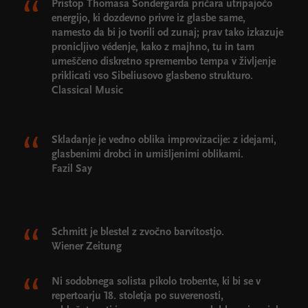
Pristop Thomasa Sondergarda pričara utripajočo
energijo, ki dozdevno privre iz glasbe same,
namesto da bi jo tvorili od zunaj; prav tako izkazuje
pronicljivo védenje, kako z majhno, tu in tam
umeščeno diskretno spremembo tempa v življenje
priklicati vso Sibeliusovo glasbeno strukturo.
Classical Music
Skladanje je vedno oblika improvizacije: z idejami,
glasbenimi drobci in umišljenimi oblikami.
Fazil Say
Schmitt je blestel z zvočno barvitostjo.
Wiener Zeitung
Ni sodobnega solista pikolo trobente, ki bi se v
repertoarju 18. stoletja po suverenosti,