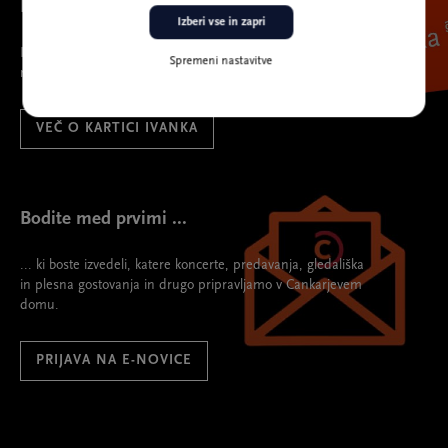
Ivanka
Izberi vse in zapri
Ivanka
Spremeni nastavitve
najboljša spremljevalka na prireditve.
VEČ O KARTICI IVANKA
Bodite med prvimi ...
... ki boste izvedeli, katere koncerte, predavanja, gledališka
in plesna gostovanja in drugo pripravljamo v Cankarjevem
domu.
PRIJAVA NA E-NOVICE