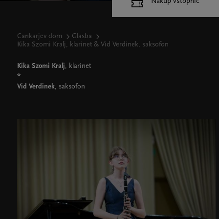
Nakup vstopnic
Cankarjev dom
Glasba
Kika Szomi Kralj, klarinet & Vid Verdinek, saksofon
Kika Szomi Kralj
, klarinet
*
Vid Verdinek
, saksofon