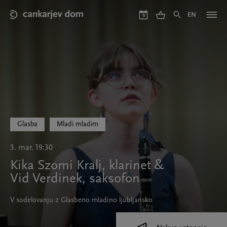
Skip
to
EN
9
main
content
Glasba
Mladi mladim
3. mar. 19:30
Kika Szomi Kralj, klarinet &
Vid Verdinek, saksofon
V sodelovanju z Glasbeno mladino ljubljansko