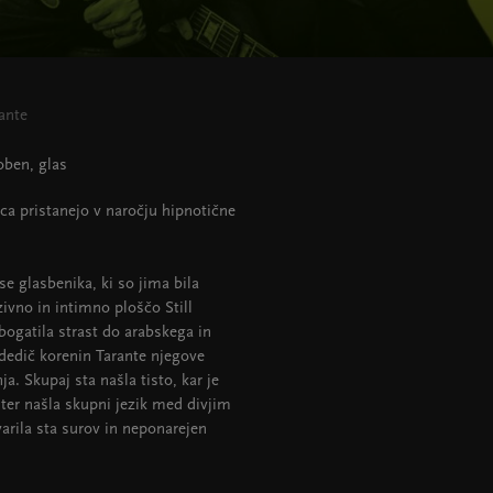
ante
oben, glas
ica pristanejo v naročju hipnotične
 se glasbenika, ki so jima bila
nzivno in intimno ploščo Still
ogatila strast do arabskega in
 dedič korenin Tarante njegove
a. Skupaj sta našla tisto, kar je
 ter našla skupni jezik med divjim
arila sta surov in neponarejen