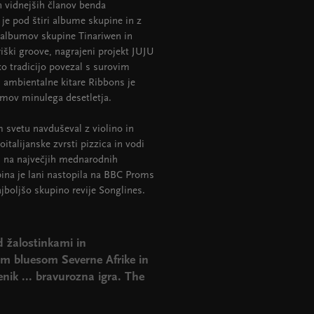
en vidnejših članov benda
 je pod štiri albume skupine in z
h albumov skupine Tinariwen in
iški groove, nagrajeni projekt JUJU
 tradicijo povezal s surovim
ambientalne kitare Ribbons je
umov minulega desetletja.
 svetu navduševal z violino in
talijanske zvrsti pizzica in vodi
il na največjih mednarodnih
pina je lani nastopila na BBC Proms
boljšo skupino revije Songlines.
d žalostinkami in
vim bluesom Severne Afrike in
nik ... bravurozna igra. The