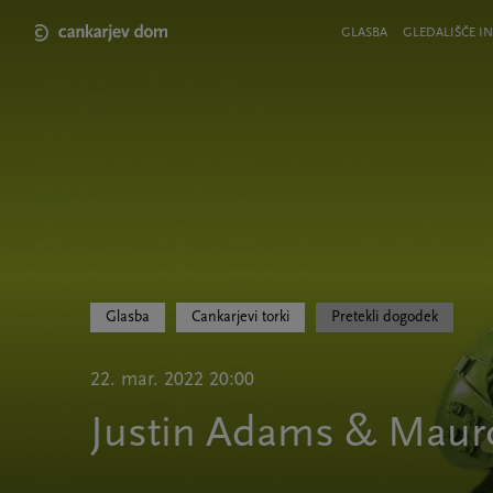
Skip
to
Meni
GLASBA
GLEDALIŠČE IN
main
v
content
glavi
strani
Glasba
Cankarjevi torki
Pretekli dogodek
22. mar. 2022 20:00
Justin Adams & Maur