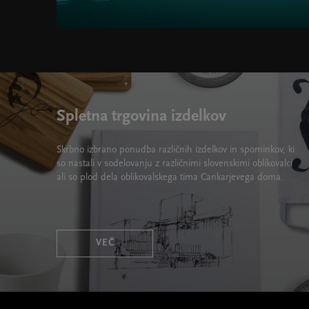
Cankarjevi torki 2021/22 " width="580" height="395">
Spletna trgovina izdelkov
Skrbno izbrano ponudba različnih izdelkov in spominkov, ki
so nastali v sodelovanju z različnimi slovenskimi oblikovalci
ali so plod dela oblikovalskega tima Cankarjevega doma.
VEČ