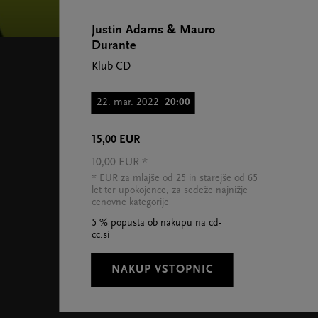
Justin Adams & Mauro
Durante
Klub CD
22. mar. 2022
20:00
15,00 EUR
10,00 EUR *
* EUR za mlajše od 25 in starejše od 65
let ter upokojence, za sedeže najnižje
cenovne kategorije
5 % popusta ob nakupu na cd-
cc.si
NAKUP VSTOPNIC