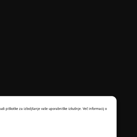
udi piškotke za izboljšanje vaše uporabniške izkušnje. Več informacij o