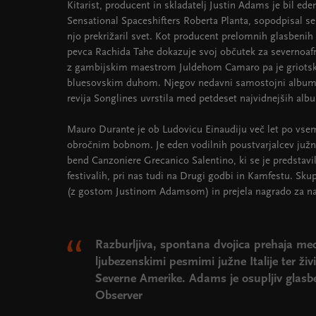
Kitarist, producent in skladatelj Justin Adams je bil ed
Sensational Spaceshifters Roberta Planta, sopodpisal se
njo prekrižaril svet. Kot producent prelomnih glasbeni
pevca Rachida Tahe dokazuje svoj občutek za severnoafr
z gambijskim maestrom Juldehom Camaro pa je griotsko
bluesovskim duhom. Njegov nedavni samostojni album 
revija Songlines uvrstila med petdeset najvidnejših alb
Mauro Durante je ob Ludovicu Einaudiju več let po vsem
obročnim bobnom. Je eden vodilnih poustvarjalcev južnoi
bend Canzoniere Grecanico Salentino, ki se je predstav
festivalih, pri nas tudi na Drugi godbi in Kamfestu. Sku
(z gostom Justinom Adamsom) in prejela nagrado za naj
Razburljiva, spontana dvojica prehaja me
ljubezenskimi pesmimi južne Italije ter ži
Severne Amerike. Adams je osupljiv glasbe
Observer