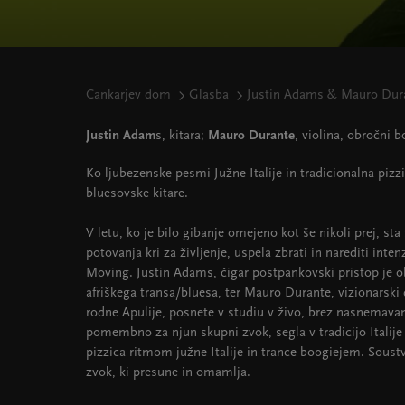
Cankarjev dom
Glasba
Justin Adams & Mauro Dur
Justin Adam
s, kitara;
Mauro Durante
, violina, obročni b
Ko ljubezenske pesmi Južne Italije in tradicionalna pizz
bluesovske kitare.
V letu, ko je bilo gibanje omejeno kot še nikoli prej, sta
potovanja kri za življenje, uspela zbrati in narediti inte
Moving. Justin Adams, čigar postpankovski pristop je ob
afriškega transa/bluesa, ter Mauro Durante, vizionarski
rodne Apulije, posnete v studiu v živo, brez nasnemavanj
pomembno za njun skupni zvok, segla v tradicijo Italije
pizzica ritmom južne Italije in trance boogiejem. Soustv
zvok, ki presune in omamlja.