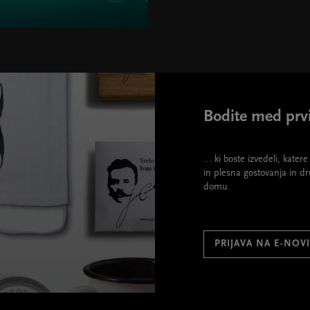
Bodite med prvi
... ki boste izvedeli, kate
in plesna gostovanja in d
domu.
PRIJAVA NA E-NOV