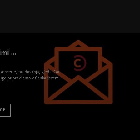
mi ...
re koncerte, predavanja, gledališka
rugo pripravljamo v Cankarjevem
ICE