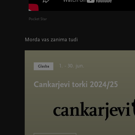
Pocket Star
Morda vas zanima tudi
1. - 30. jun.
Glasba
Cankarjevi torki 2024/25