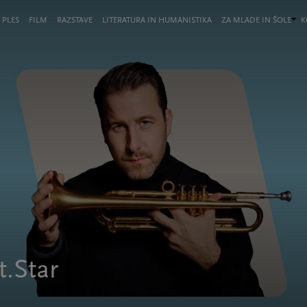
 PLES
FILM
RAZSTAVE
LITERATURA IN HUMANISTIKA
ZA MLADE IN ŠOLE
K
t.Star