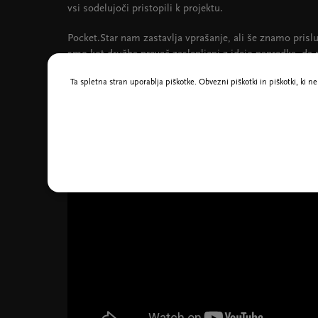
vsi sodelujoči pristopili k projektu.
Pocket.Star nam zastavlja vprašanje, ali še znamo prisluh
smo kot družba preveč zaslepljeni z idejo napredka, da 
nam lahko pokazala nove poti? Morda so orodja, ki jih
Ta spletna stran uporablja piškotke. Obvezni piškotki in piškotki, ki 
roke.
Vstopnice za koncerte Cankarjevih torkov so ugodnejše z 