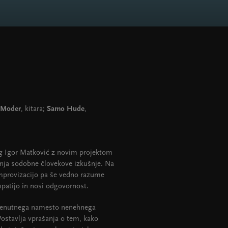
 Moder
, kitara;
Samo Hude
,
og Igor Matković z novim projektom
vanja sodobne človekove izkušnje. Na
mprovizacijo pa še vedno razume
mpatijo in nosi odgovornost.
e trenutnega namesto nenehnega
Postavlja vprašanja o tem, kako