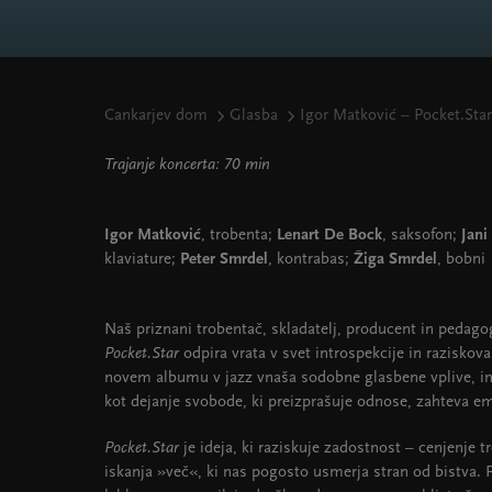
Cankarjev dom
Glasba
Igor Matković – Pocket.Star
Trajanje koncerta: 70 min
Igor Matković
, trobenta;
Lenart De Bock
, saksofon;
Jani
klaviature;
Peter Smrdel
, kontrabas;
Žiga Smrdel
, bobni
Naš priznani trobentač, skladatelj, producent in pedag
Pocket.Star
odpira vrata v svet introspekcije in razisko
novem albumu v jazz vnaša sodobne glasbene vplive, i
kot dejanje svobode, ki preizprašuje odnose, zahteva e
Pocket.Star
je ideja, ki raziskuje zadostnost – cenjenj
iskanja »več«, ki nas pogosto usmerja stran od bistva. 