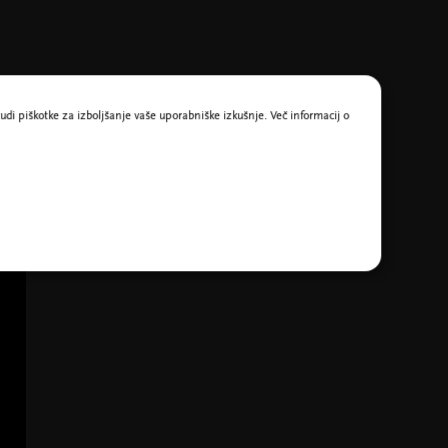
udi piškotke za izboljšanje vaše uporabniške izkušnje. Več informacij o