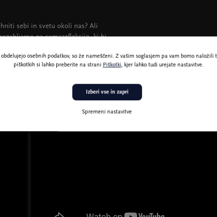
niti sebi in svetu okoli nas? Ali
pozabljamo na samorefleksijo, ki bi
 potrebujemo, že zdavnaj na dosegu
ne obdelujejo osebnih podatkov, so že nameščeni. Z vašim soglasjem pa vam bomo naložili t
piškotkih si lahko preberite na strani
Piškotki
, kjer lahko tudi urejate nastavitve.
nakupom
abonmaja AD HOC
.
Izberi vse in zapri
Spremeni nastavitve