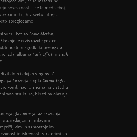
stoječe vire, ne le materialne
arja povezanost – ne le med seboj,
rebami, ki jih v svetu hitrega
osto spregledamo.
 albumi, kot so
Sonic Motion,
 Skoznje je raziskoval spekter
ubtilnosti in zgodb, ki presegajo
c je izdal albuma
Path Of 01
in
Trash
m.
digitalnih izdajah singlov. Z
ega pa še svoja singla
Corner Ligh
t
učuje kombinacijo snemanja v studiu
inirano strukturo, hkrati pa ohranja
anjega glasbenega raziskovanja –
vanju z nadarjenimi mladimi
prepričljivim in samostojnim
vezanost in iskrenost, s katerimi so