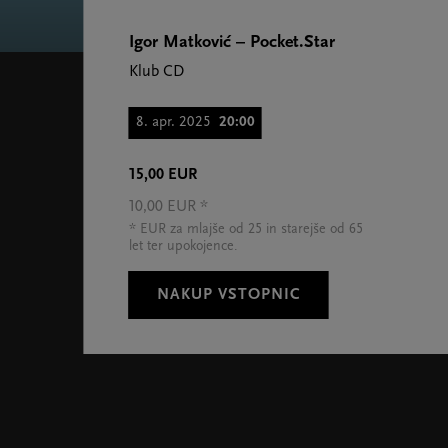
Igor Matković – Pocket.Star
Klub CD
8. apr. 2025
20:00
15,00 EUR
10,00 EUR *
* EUR za mlajše od 25 in starejše od 65
let ter upokojence.
NAKUP VSTOPNIC