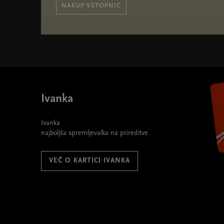
NAKUP VSTOPNIC
Cankarjevi torki 2024/25 " width="580" height="395">
Ivanka
Ivanka
najboljša spremljevalka na prireditve.
VEČ O KARTICI IVANKA