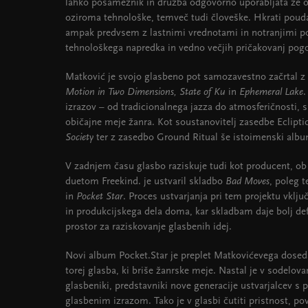
lahko posameznik in družba odgovorno uporabljata že ob
oziroma tehnološke, temveč tudi človeške. Hkrati poud
ampak predvsem z lastnimi vrednotami in notranjimi pot
tehnološkega napredka in vedno večjih pričakovanj pog
Matković je svojo glasbeno pot samozavestno začrtal z
Motion in Two Dimensions, State of Ku
in
Ephemeral Lake
.
izrazov – od tradicionalnega jazza do atmosferičnosti, s
običajne meje žanra. Kot soustanovitelj zasedbe Eclipti
Society
ter z zasedbo Ground Ritual še istoimenski albu
V zadnjem času glasbo raziskuje tudi kot producent, ob 
duetom Freekind. je ustvaril skladbo
Bad Moves
, poleg t
in
Pocket Star
. Proces ustvarjanja pri tem projektu vklj
in produkcijskega dela doma, kar skladbam daje bolj def
prostor za raziskovanje glasbenih idej.
Novi album Pocket.Star je preplet Matkovićevega dosed
torej glasba, ki briše žanrske meje. Nastal je v sodelo
glasbeniki, predstavniki nove generacije ustvarjalcev s 
glasbenim izrazom. Tako je v glasbi čutiti pristnost, po