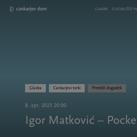
Skip
to
Meni
GLASBA
GLEDALIŠČE IN
main
v
content
glavi
strani
Glasba
Cankarjevi torki
Pretekli dogodek
8. apr. 2025 20:00
Igor Matković – Pocke