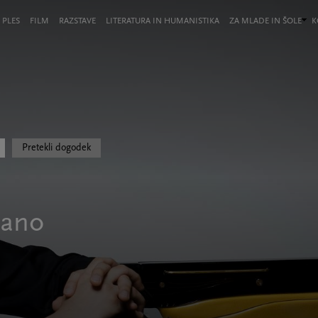
 PLES
FILM
RAZSTAVE
LITERATURA IN HUMANISTIKA
ZA MLADE IN ŠOLE
K
Pretekli dogodek
vano