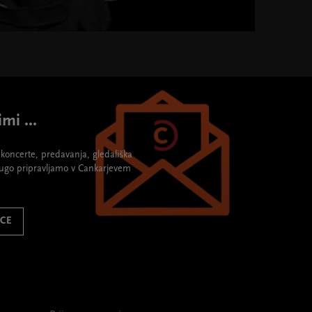
mi ...
re koncerte, predavanja, gledališka
rugo pripravljamo v Cankarjevem
ICE