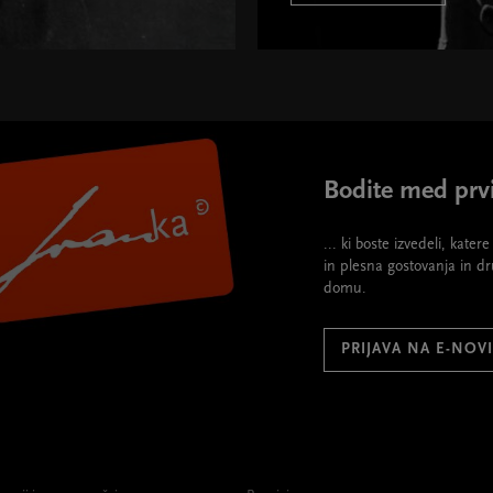
Bodite med prvi
... ki boste izvedeli, kate
in plesna gostovanja in d
domu.
PRIJAVA NA E-NOV