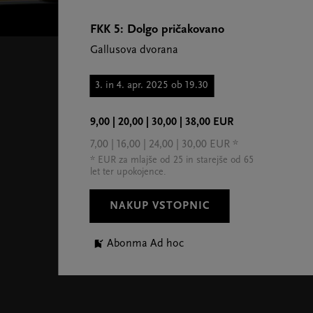
FKK 5: Dolgo pričakovano
Gallusova dvorana
3. in 4. apr. 2025 ob 19.30
9,00 | 20,00 | 30,00 | 38,00 EUR
7,00 | 16,00 | 24,00 | 30,00 EUR *
* EUR za mlajše od 25 in starejše od 65
let ter upokojence.
NAKUP VSTOPNIC
Abonma Ad hoc