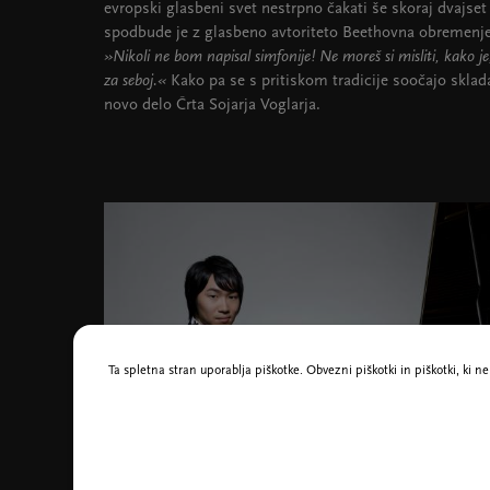
evropski glasbeni svet nestrpno čakati še skoraj dvajse
spodbude je z glasbeno avtoriteto Beethovna obremenj
»Nikoli ne bom napisal simfonije! Ne moreš si misliti, kako je,
za seboj.«
Kako pa se s pritiskom tradicije soočajo sklad
novo delo Črta Sojarja Voglarja.
Ta spletna stran uporablja piškotke. Obvezni piškotki in piškotki, ki 