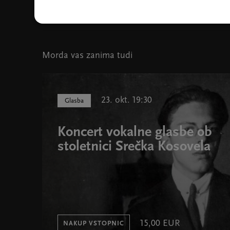
Tomoki Sakata, foto H. Namai
Morda vas zanima tudi
23. okt. 19:30
Glasba
Koncert vokalne glasbe ob
stoletnici Srečka Kosovela
15,00 EUR
NAKUP VSTOPNIC