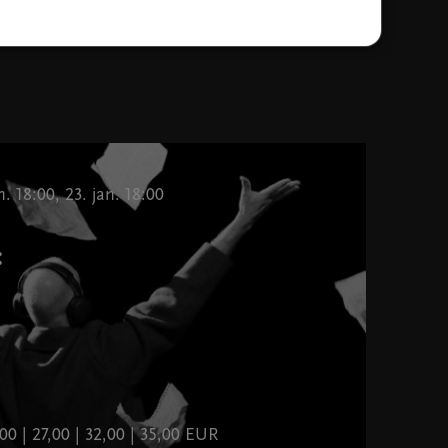
Orkester Slovenske filharmonije, foto Iztok Zupan
n. 18:00, 23. jan. 18:00
:
00 | 27,00 | 32,00 | 35,00 EUR