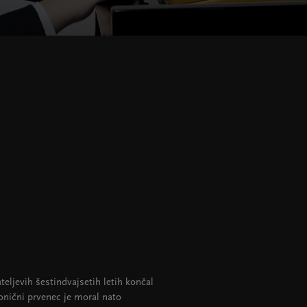
teljevih šestindvajsetih letih končal
onični prvenec je moral nato