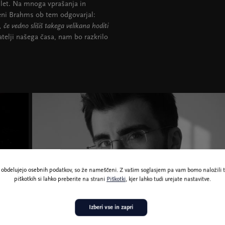
t let. Na mnoga vprašanja in
eni Brahms ob tem odgovarjal:
 če vedno slišiš takega velikana hoditi
atelji našega časa, nam bo razkrilo
ne obdelujejo osebnih podatkov, so že nameščeni. Z vašim soglasjem pa vam bomo naložili t
piškotkih si lahko preberite na strani
Piškotki
, kjer lahko tudi urejate nastavitve.
Izberi vse in zapri