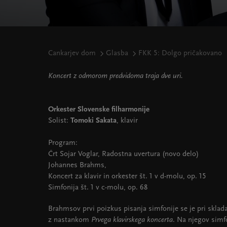
Cankarjev dom
Glasba
FKK 5: Dolgo pričakovano
Koncert z odmorom predvidoma traja dve uri.
Orkester Slovenske filharmonije
Solist:
Tomoki Sakata
, klavir
Program:
Črt Sojar Voglar, Radostna uvertura (novo delo)
Johannes Brahms,
Koncert za klavir in orkester št. 1 v d-molu, op. 15
Simfonija št. 1 v c-molu, op. 68
Brahmsov prvi poizkus pisanja simfonije se je pri sklada
z nastankom
Prvega klavirskega koncerta
. Na njegov simf