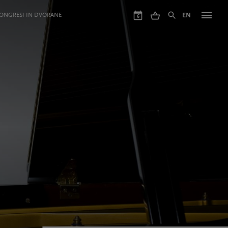
ONGRESI IN DVORANE
EN
6