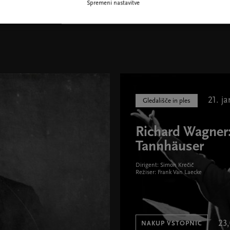
Spremeni nastavitve
Kahi Solomnišvili, foto D. Tchalidze
21. ja
Gledališče in ples
Richard Wagner
Tannhäuser
Dirigent: Simon Krečič
Režiser: Frank Van Laecke
23,
NAKUP VSTOPNIC