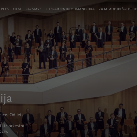
 PLES
FILM
RAZSTAVE
LITERATURA IN HUMANISTIKA
ZA MLADE IN ŠOLE
K
ija
nice. Od leta
i iz orkestra
barv.