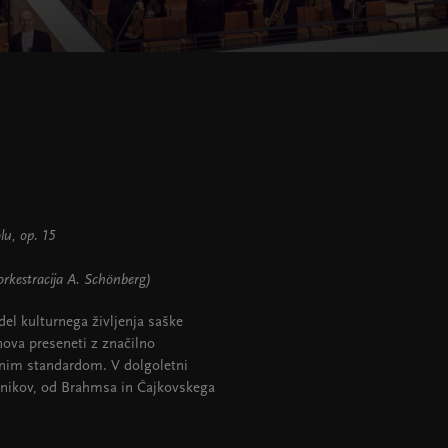
olu, op. 15
(orkestracija A. Schönberg)
del kulturnega življenja saške
nova preseneti z značilno
nim standardom. V dolgoletni
benikov, od Brahmsa in Čajkovskega