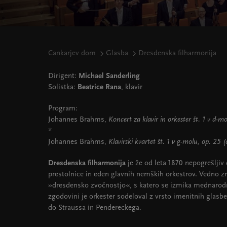
Cankarjev dom
Glasba
Dresdenska filharmonija
Dirigent:
Michael Sanderling
Solistka:
Beatrice Rana
, klavir
Program:
Johannes Brahms,
Koncert za klavir in orkester št. 1 v d-m
*
Johannes Brahms,
Klavirski kvartet št. 1 v g-molu, op. 25 
Dresdenska filharmonija
je že od leta 1870 nepogrešljiv 
prestolnice in eden glavnih nemških orkestrov. Vedno z
»dresdensko zvočnostjo«, s katero se izmika mednarod
zgodovini je orkester sodeloval z vrsto imenitnih glas
do Straussa in Pendereckega.