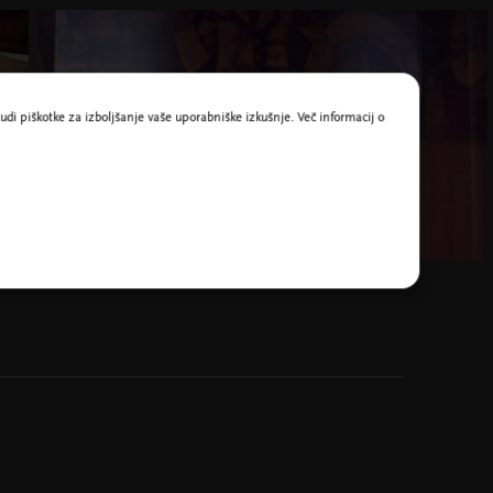
udi piškotke za izboljšanje vaše uporabniške izkušnje. Več informacij o