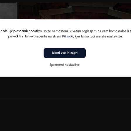
ne obdelujejo osebnih podatkov, so že nameščeni. Z vašim soglasjem pa vam bomo naložili t
piškotkih si lahko preberite na strani
Piškotki
, kjer lahko tudi urejate nastavitve.
Izberi vse in zapri
Spremeni nastavitve