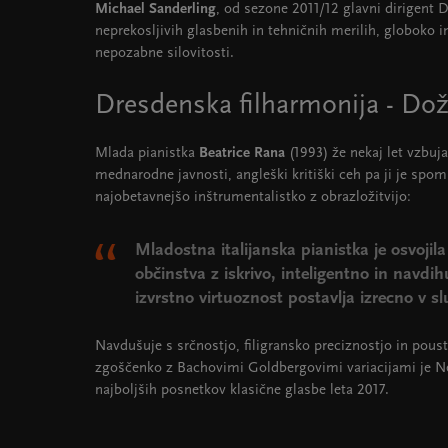
Michael Sanderling
, od sezone 2011/12 glavni dirigent 
neprekosljivih glasbenih in tehničnih merilih, globoko i
nepozabne silovitosti.
Dresdenska filharmonija - Do
Mlada pianistka
Beatrice Rana
(1993) že nekaj let vzbu
mednarodne javnosti, angleški kritiški ceh pa ji je spom
najobetavnejšo inštrumentalistko z obrazložitvijo:
Mladostna italijanska pianistka je osvojila
občinstva z iskrivo, inteligentno in navdi
izvrstno virtuoznost postavlja izrecno v sl
Navdušuje s srčnostjo, filigransko preciznostjo in poust
zgoščenko z Bachovimi Goldbergovimi variacijami je N
najboljših posnetkov klasične glasbe leta 2017.