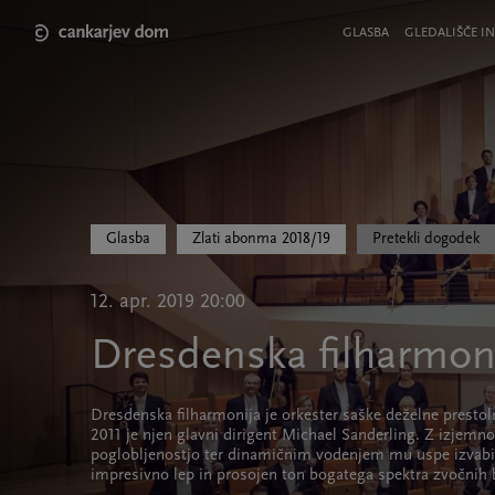
Skip
to
Meni
GLASBA
GLEDALIŠČE IN
main
v
content
glavi
strani
Glasba
Zlati abonma 2018/19
Pretekli dogodek
12. apr. 2019 20:00
Dresdenska filharmon
Dresdenska filharmonija je orkester saške deželne prestol
2011 je njen glavni dirigent Michael Sanderling. Z izjemno
poglobljenostjo ter dinamičnim vodenjem mu uspe izvabit
impresivno lep in prosojen ton bogatega spektra zvočnih 