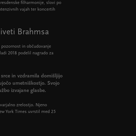
Dresdenske filharmonije, slovi po
ntenzivnih vajah ter koncertih
živeti Brahmsa
ja pozornost in občudovanje
ladi 2018 podelil nagrado za
 srce in vzdramila domišljijo
hujočo umetniškostjo. Svojo
užbo izvajane glasbe.
varjalno zrelostjo. Njeno
ew York Times uvrstil med 25