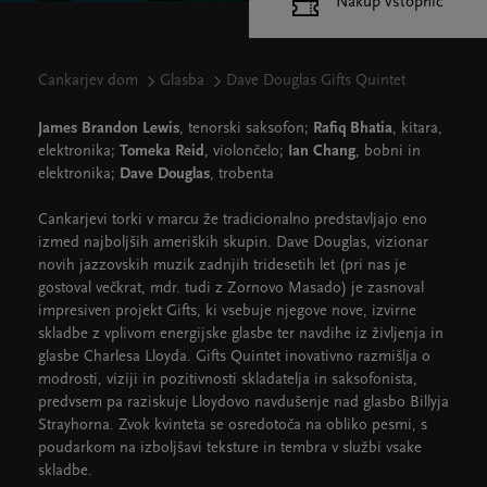
Nakup vstopnic
Cankarjev dom
Glasba
Dave Douglas Gifts Quintet
James Brandon Lewis
, tenorski saksofon;
Rafiq Bhatia
, kitara,
elektronika;
Tomeka Reid
, violončelo;
Ian Chang
, bobni in
elektronika;
Dave Douglas
, trobenta
Cankarjevi torki v marcu že tradicionalno predstavljajo eno
izmed najboljših ameriških skupin. Dave Douglas, vizionar
novih jazzovskih muzik zadnjih tridesetih let (pri nas je
gostoval večkrat, mdr. tudi z Zornovo Masado) je zasnoval
impresiven projekt Gifts, ki vsebuje njegove nove, izvirne
skladbe z vplivom energijske glasbe ter navdihe iz življenja in
glasbe Charlesa Lloyda. Gifts Quintet inovativno razmišlja o
modrosti, viziji in pozitivnosti skladatelja in saksofonista,
predvsem pa raziskuje Lloydovo navdušenje nad glasbo Billyja
Strayhorna. Zvok kvinteta se osredotoča na obliko pesmi, s
poudarkom na izboljšavi teksture in tembra v službi vsake
skladbe.