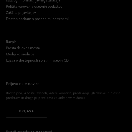
Katalog informacij javnega značaja
Politika varovanja osebnih podatkov
Zaščita prijaviteljev
Dostop osebam s posebnimi potrebami
Razpisi
Prosta delovna mesta
Medijsko središče
Izjava o dostopnosti spletnih vsebin CD
Prijava na e-novice
Bodite prvi, ki boste izvedeli, katere koncerte, predavanja, gledališke in plesne
predstave in drugo pripravljamo v Cankarjevem domu.
PRIJAVA