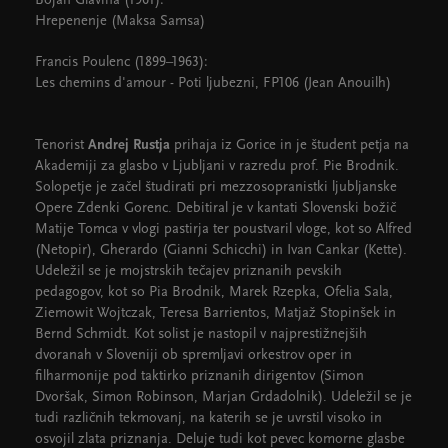
Bojan Glavina (1961):
Hrepenenje (Maksa Samsa)
Francis Poulenc (1899–1963):
Les chemins d'amour - Poti ljubezni, FP106 (Jean Anouilh)
Tenorist
Andrej Rustja
prihaja iz Gorice in je študent petja na
Akademiji za glasbo v Ljubljani v razredu prof. Pie Brodnik.
Solopetje je začel študirati pri mezzosopranistki ljubljanske
Opere Zdenki Gorenc. Debitiral je v kantati Slovenski božič
Matije Tomca v vlogi pastirja ter poustvaril vloge, kot so Alfred
(Netopir), Gherardo (Gianni Schicchi) in Ivan Cankar (Kette).
Udeležil se je mojstrskih tečajev priznanih pevskih
pedagogov, kot so Pia Brodnik, Marek Rzepka, Ofelia Sala,
Ziemowit Wojtczak, Teresa Barrientos, Matjaž Stopinšek in
Bernd Schmidt. Kot solist je nastopil v najprestižnejših
dvoranah v Sloveniji ob spremljavi orkestrov oper in
filharmonije pod taktirko priznanih dirigentov (Simon
Dvoršak, Simon Robinson, Marjan Grdadolnik). Udeležil se je
tudi različnih tekmovanj, na katerih se je uvrstil visoko in
osvojil zlata priznanja. Deluje tudi kot pevec komorne glasbe