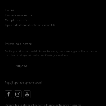
Razpisi
Prosta delovna mesta
Medijsko središče
Izjava o dostopnosti spletnih vsebin CD
Prijava na e-novice
Bodite prvi, ki boste izvedeli, katere koncerte, predavanja, gledališke in plesne
predstave in drugo pripravljamo v Cankarjevem domu.
PRIJAVA
Pogoji uporabe spletne strani
Ustanovitelj in glavni sofinancer kulturno-umetniškega programa