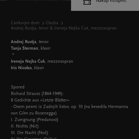
Nakup vstopnic
Cankarjev dom
Glasba
Andrej Rustja, tenor & Ireneja Nejka Čuk, mezzosopran
Andrej Rustja
, tenor
Tanja Šterman
, klavir
*
Ireneja Nejka Čuk
, mezzosopran
Iris Nicolas
, klavir
Spored
Richard Strauss (1864–1949):
8 Gedichte aus »Letzte Blätter«
- Osem pesmi iz Zadnjih listov, op. 10 (na besedila Hermanna
von Gilm zu Rosenegga)
I. Zueignung (Predanost)
II. Nichts (Nič)
III. Die Nacht (Noč)