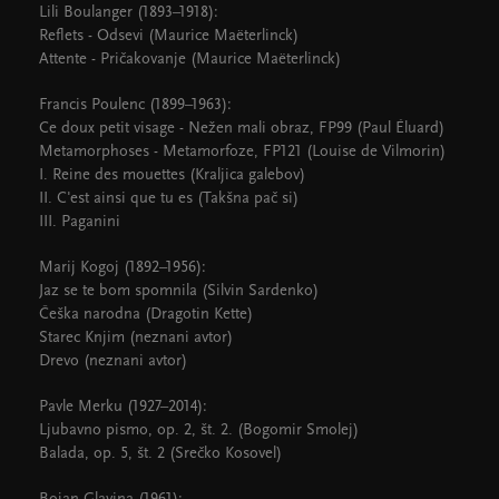
Lili Boulanger (1893–1918):
Reflets - Odsevi (Maurice Maëterlinck)
Attente - Pričakovanje (Maurice Maëterlinck)
Francis Poulenc (1899–1963):
Ce doux petit visage - Nežen mali obraz, FP99 (Paul Éluard)
Metamorphoses - Metamorfoze, FP121 (Louise de Vilmorin)
I. Reine des mouettes (Kraljica galebov)
II. C'est ainsi que tu es (Takšna pač si)
III. Paganini
Marij Kogoj (1892–1956):
Jaz se te bom spomnila (Silvin Sardenko)
Češka narodna (Dragotin Kette)
Starec Knjim (neznani avtor)
Drevo (neznani avtor)
Pavle Merku (1927–2014):
Ljubavno pismo, op. 2, št. 2. (Bogomir Smolej)
Balada, op. 5, št. 2 (Srečko Kosovel)