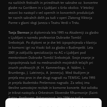
na različnih festivalih in prireditvah ter sakralne oz. koncertne
glasbe na Goriškem in v Ljubljani s širšo okolico. V letošnji
sezoni bo nastopil v več opernih in koncertnih produkcijah
ter raznih sakralnih delih pa tudi v operi Zlatorog Viktorja
Parme v glavni vlogi Janeza v Teatru Verdi v Trstu.
Tanja Šterman
je diplomirala leta 1995 na Akademiji za glasbo
v Ljubljani v razredu profesorice Dubravke Tomšič
Srebotnjak. Po diplomi se je dve leti izpopolnjevala v klavirju
in komorni igri na Visoki šoli za glasbo v Budimpešti. Leta
2001 je zaključila specializacijo na AG v Ljubljani pod
mentorstvom Dubravke Tomšič Srebotnjak. Svoje znanje je
izpopolnjevala tudi na mednarodnih mojstrskih tečajih pri
znanih profesorjih (K. H. Kammerlingu, A. Valdmi, L.
Brumbergu, J. Lateinerju, A. Jennerju). Med študijem je
prejela eno prvo in dve drugi nagradi na TEMSIG. Leta 1993
je prejela študentsko Prešernovo nagrado. Za seboj ima
številne samostojne recitale in komorne koncerte. Kot solistka
je trikrat nastopila z Orkestrom Slovenske filharmonije (Saint-
Saëns, Beethoven, Rahmaninov), leta 1994 pa tudi s
komornim orkestrom iz Padove.