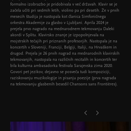
formalno izobrazbo je pridobivala v več državah. Klavir se je
začela učiti pri sedmih letih, violino pa pri desetih. Že v prvih
mesecih študija je nastopala kot članica Simfoničnega
orkestra Akademije za glasbo v Ljubljani. Aprila 2024 je
prejela prvo nagrado na mednarodnem tekmovanju Daleki
akordi v Splitu. Klavirsko znanje je izpopolnjevala na
mojstrskih tečajih pri priznanih profesorjih. Nastopala je na
koncertih v Sloveniji, Franciji, Belgiji, Italiji, na Hrvaškem in
drugod. Prejela je 26 prvih nagrad na mednarodnih klavirskih
tekmovanjih, nastopala na različnih recitalih in koncertih ter
bila kulturna ambasadorka festivala Sarajevska zima 2020.
Govori pet jezikov, dejavno se posveča tudi kompoziciji,
raziskovanju muzikologije in pisanju poezije (prva nagrada
na tekmovanju glasbenih besedil Chansons sans Frontières).