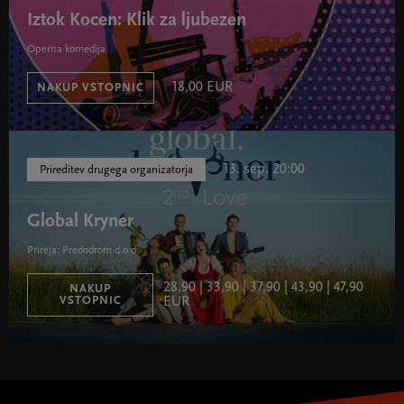
Iztok Kocen: Klik za ljubezen
Operna komedija
18,00 EUR
NAKUP VSTOPNIC
13. sep. 20:00
Prireditev drugega organizatorja
Global Kryner
Prireja: Predodrom d.o.o.
28,90 | 33,90 | 37,90 | 43,90 | 47,90
NAKUP
VSTOPNIC
EUR