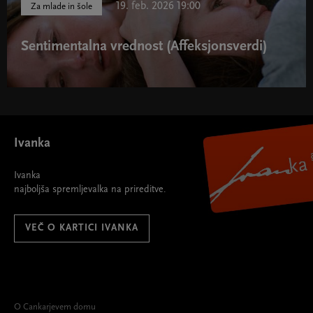
19. feb. 2026 19:00
Za mlade in šole
Sentimentalna vrednost (Affeksjonsverdi)
Ivanka
Ivanka
najboljša spremljevalka na prireditve.
VEČ O KARTICI IVANKA
O Cankarjevem domu