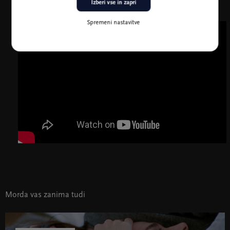
Izberi vse in zapri
Spremeni nastavitve
Morda vas zanima tudi