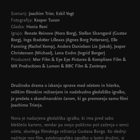
Scenarij:
Joachim Trier, Eskil Vogt
Fotografija:
Kasper Tuxen
Glasba:
Hania Rani
Igrajo:
Renate Reinsve (Nora Borg), Stellan Skarsgard (Gustav
Borg), Inga Ibsdotter Lilleaas (Agnes Borg Pettersen), Elle
Fanning (Rachel Kemp), Anders Danielsen Lie (Jakob), Jesper
Christensen (Michael), Lena Endre (Ingrid Berger)
Producent:
Mer Film & Eye Eye Pictures & Komplizen Film &
MK Productions & Lumen & BBC Film & Zentropa
Družinska drama o iskanju sprave med očetom in hčerko,
velikim filmskim režiserjem in nadebudno gledališko igralko,
je prežeta s skandinavskim čarom, ki ga premorejo samo filmi
Joachima Trierja.
Nora je nadarjena gledališka igralka, ki ima pred sabo
bleščečo kariero, vendar pa svojo poklicno pot začenja v senci
očeta, slovitega filmskega režiserja Gustava Borga. Ko slednji
načrtuje nov film, avtobiografsko zgodbo o lastni družini, si