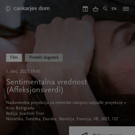
Skip
to
EN
8
main
content
Film
Pretekli dogodek
1. dec. 2025 19:45
Sentimentalna vrednost
(Affeksjonsverdi)
Nadomestna projekcija za imetnike vstopnic odpadle projekcije v
Kino Bežigradu
Režija: Joachim Trier
Norveška, Švedska, Danska, Nemčija, Francija, VB, 2025, 132'