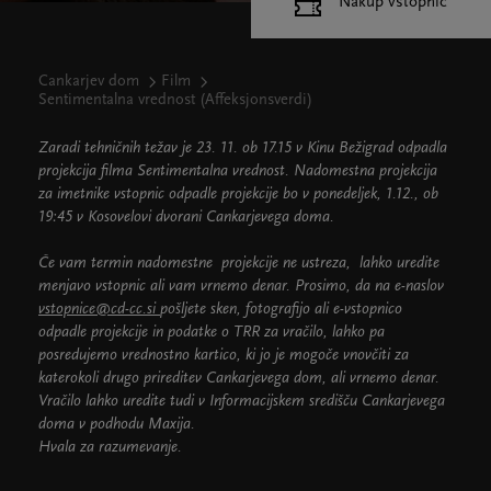
Nakup vstopnic
Cankarjev dom
Film
Sentimentalna vrednost (Affeksjonsverdi)
Zaradi tehničnih težav je 23. 11. ob 17.15 v Kinu Bežigrad odpadla
projekcija filma Sentimentalna vrednost. Nadomestna projekcija
za imetnike vstopnic odpadle projekcije bo v ponedeljek, 1.12., ob
19:45 v Kosovelovi dvorani Cankarjevega doma.
Če vam termin nadomestne projekcije ne ustreza, lahko uredite
menjavo vstopnic ali vam vrnemo denar. Prosimo, da na e-naslov
vstopnice@cd-cc.si
pošljete sken, fotografijo ali e-vstopnico
odpadle projekcije in podatke o TRR za vračilo, lahko pa
posredujemo vrednostno kartico, ki jo je mogoče vnovčiti za
katerokoli drugo prireditev Cankarjevega dom, ali vrnemo denar.
Vračilo lahko uredite tudi v Informacijskem središču Cankarjevega
doma v podhodu Maxija.
Hvala za razumevanje.