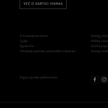
VEČ O KARTICI IVANKA
O Cankarjevem domu
Katalog infor
Ljudje
Politika var
Zgodovina
Zaščita prijav
Združenja, partnerji, pokrovitelji in darovalci
Dostop oseb
Pogoji uporabe spletne strani