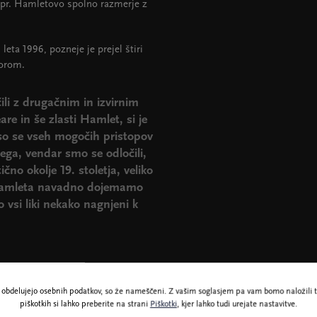
 npr. Hamletovo spolno razmerje z
eta 1996, pozneje je prejel štiri
morom.
ili z drugačnim in izvirnim
re in še zlasti Hamlet, si je
 so se vseh mogočih pristopov
jega, vendar smo se odločili,
no okolje 19. stoletja, veliko
o. Hamleta navadno dojemamo
o vsi liki nekako nagnjeni k
ne obdelujejo osebnih podatkov, so že nameščeni. Z vašim soglasjem pa vam bomo naložili t
piškotkih si lahko preberite na strani
Piškotki
, kjer lahko tudi urejate nastavitve.