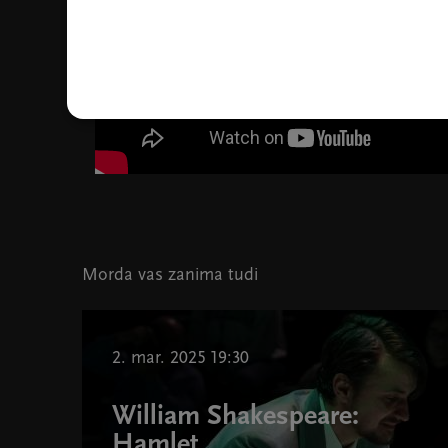
Morda vas zanima tudi
2. mar. 2025 19:30
William Shakespeare:
Hamlet