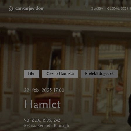
Skip
to
Meni
GLASBA
GLEDALIŠČE IN
main
v
content
glavi
strani
Film
Cikel o Hamletu
Pretekli dogodek
22. feb. 2025 17:00
Hamlet
VB, ZDA, 1996, 242’
Režija: Kenneth Branagh