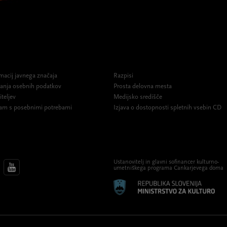
macij javnega značaja
Razpisi
ovanja osebnih podatkov
Prosta delovna mesta
iteljev
Medijsko središče
am s posebnimi potrebami
Izjava o dostopnosti spletnih vsebin CD
Ustanovitelj in glavni sofinancer kulturno-
umetniškega programa Cankarjevega doma