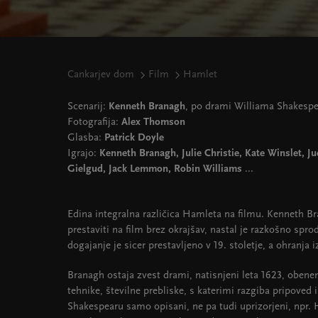
Cankarjev dom
Film
Hamlet
Scenarij:
Kenneth Branagh
, po drami Williama Shakespe
Fotografija:
Alex Thomson
Glasba:
Patrick Doyle
Igrajo:
Kenneth Branagh, Julie Christie, Kate Winslet, 
Gielgud, Jack Lemmon, Robin Williams
...
Edina integralna različica Hamleta na filmu. Kenneth Br
prestaviti na film brez okrajšav, nastal je razkošno spro
dogajanje je sicer prestavljeno v 19. stoletje, a ohranja
Branagh ostaja zvest drami, natisnjeni leta 1623, oben
tehnike, številne prebliske, s katerimi razgiba pripoved i
Shakespearu samo opisani, ne pa tudi uprizorjeni, npr. 