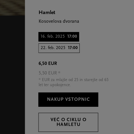
Hamlet
Kosovelova dvorana
16. feb. 2025
17:00
22. feb. 2025
17:00
6,50 EUR
5,50 EUR *
* EUR za mlajše od 25 in starejše od 65
let ter upokojence.
NAKUP VSTOPNIC
VEČ O CIKLU O
HAMLETU