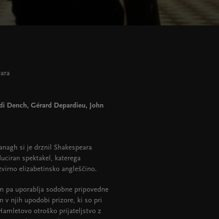
ara
Judi Dench, Gérard Depardieu, John
anagh si je drznil Shakespeara
duciran spektakel, katerega
 izvirno elizabetinsko angleščino.
em pa uporablja sodobne pripovedne
n v njih upodobi prizore, ki so pri
Hamletovo otroško prijateljstvo z