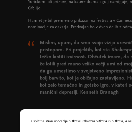
Yorickom, ali prizore, na katere drama zgolj namiguje,
Ofelijo.
Hamlet je bil premierno prikazan na festivalu v Cannesu l
nominacije za oskarja. Predvajan bo v dveh delih z od
Mislim, upam, da smo svojo vizijo uresnič
pristopom. Pri projektih, kot sta Shakespea
težko lastiti izvirnost. Občutek imam, da
že lotili pred mano veliko večji umi od mo
da ga umestimo v svojstveno impresionistič
bolj barvito, kot je običajno zastavljen
kot zelo temačno in gotsko igro, v kateri s
manični depresiji. Kenneth Branagh
Ta spletna stran uporablja piškotke. Obvezni piškotki in piškotki, ki 