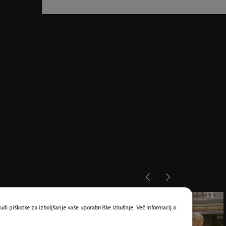
udi piškotke za izboljšanje vaše uporabniške izkušnje. Več informacij o