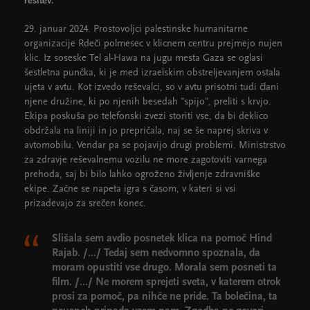
rešitev.
29. januar 2024. Prostovoljci palestinske humanitarne
organizacije Rdeči polmesec v klicnem centru prejmejo nujen
klic. Iz soseske Tel al-Hawa na jugu mesta Gaza se oglasi
šestletna punčka, ki je med izraelskim obstreljevanjem ostala
ujeta v avtu. Kot izvedo reševalci, so v avtu prisotni tudi člani
njene družine, ki po njenih besedah "spijo", preliti s krvjo.
Ekipa poskuša po telefonski zvezi storiti vse, da bi deklico
obdržala na liniji in jo prepričala, naj se še naprej skriva v
avtomobilu. Vendar pa se pojavijo drugi problemi. Ministrstvo
za zdravje reševalnemu vozilu ne more zagotoviti varnega
prehoda, saj bi bilo lahko ogroženo življenje zdravniške
ekipe. Začne se napeta igra s časom, v kateri si vsi
prizadevajo za srečen konec.
Slišala sem avdio posnetek klica na pomoč Hind
Rajab. /.../ Tedaj sem nedvomno spoznala, da
moram opustiti vse drugo. Morala sem posneti ta
film. /.../ Ne morem sprejeti sveta, v katerem otrok
prosi za pomoč, pa nihče ne pride. Ta bolečina, ta