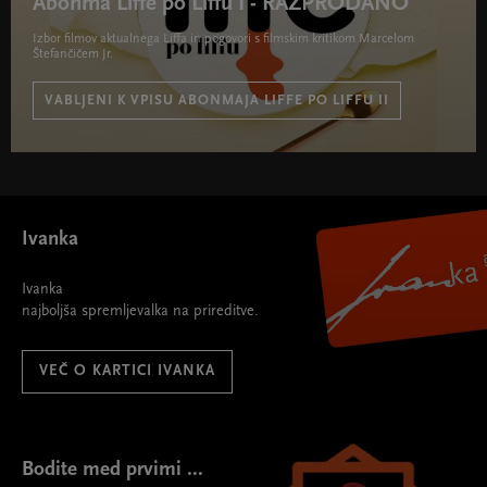
Abonma Liffe po Liffu I - RAZPRODANO
Izbor filmov aktualnega Liffa in pogovori s filmskim kritikom Marcelom
Štefančičem Jr.
VABLJENI K VPISU ABONMAJA LIFFE PO LIFFU II
Abonma Liffe po Liffu I - RAZPRODANO " width="580"
height="395">
Ivanka
Ivanka
najboljša spremljevalka na prireditve.
VEČ O KARTICI IVANKA
Bodite med prvimi ...