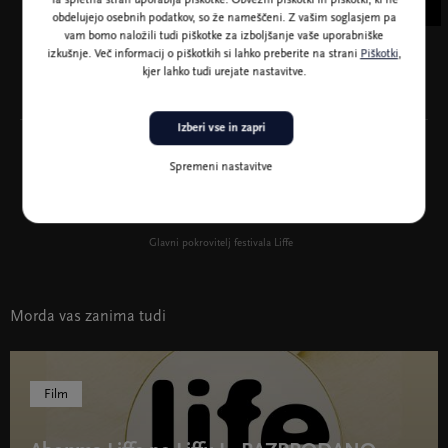
Ta spletna stran uporablja piškotke. Obvezni piškotki in piškotki, ki ne
obdelujejo osebnih podatkov, so že nameščeni. Z vašim soglasjem pa
vam bomo naložili tudi piškotke za izboljšanje vaše uporabniške
izkušnje. Več informacij o piškotkih si lahko preberite na strani
Piškotki
,
kjer lahko tudi urejate nastavitve.
Izberi vse in zapri
Spremeni nastavitve
Glavni pokrovitelj festivala Liffe
Morda vas zanima tudi
Film