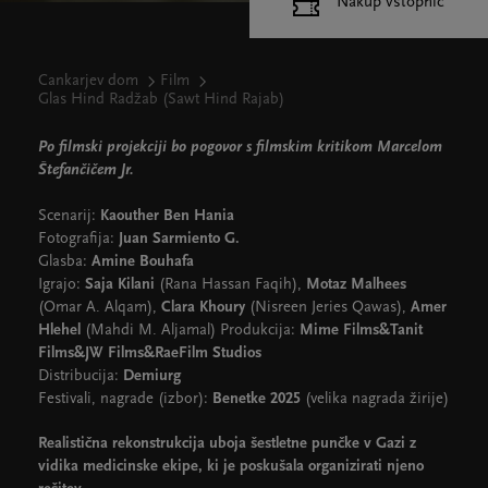
Nakup vstopnic
Cankarjev dom
Film
Glas Hind Radžab (Sawt Hind Rajab)
Po filmski projekciji bo pogovor s filmskim kritikom Marcelom
Štefančičem Jr.
Scenarij:
Kaouther Ben Hania
Fotografija:
Juan Sarmiento G.
Glasba:
Amine Bouhafa
Igrajo:
Saja Kilani
(Rana Hassan Faqih),
Motaz Malhees
(Omar A. Alqam),
Clara Khoury
(Nisreen Jeries Qawas),
Amer
Hlehel
(Mahdi M. Aljamal) Produkcija:
Mime Films&Tanit
Films&JW Films&RaeFilm Studios
Distribucija:
Demiurg
Festivali, nagrade (izbor):
Benetke 2025
(velika nagrada žirije)
Realistična rekonstrukcija uboja šestletne punčke v Gazi z
vidika medicinske ekipe, ki je poskušala organizirati njeno