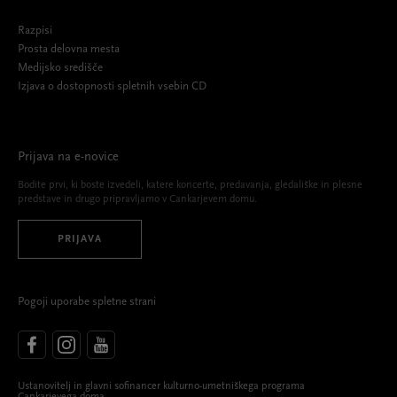
Razpisi
Prosta delovna mesta
Medijsko središče
Izjava o dostopnosti spletnih vsebin CD
Prijava na e-novice
Bodite prvi, ki boste izvedeli, katere koncerte, predavanja, gledališke in plesne
predstave in drugo pripravljamo v Cankarjevem domu.
PRIJAVA
Pogoji uporabe spletne strani
Ustanovitelj in glavni sofinancer kulturno-umetniškega programa
Cankarjevega doma