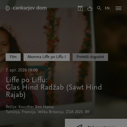
Skip
to
EN
8
main
content
Film
Abonma Liffe po Liffu I
Pretekli dogodek
7. apr. 2026 19:00
Liffe po Liffu:
Glas Hind Radžab (Sawt Hind
Rajab)
Režija: Kaouther Ben Hania
Tunizija, Francija, Velika Britanija, ZDA 2025, 89'