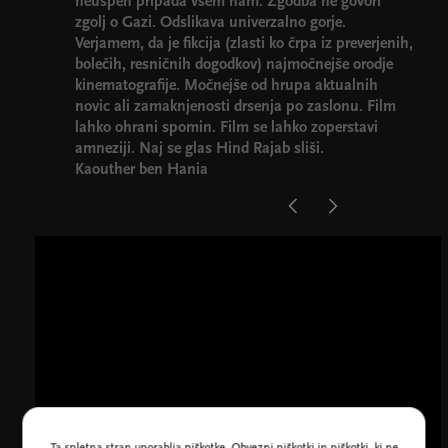
neuspeh pripada vsem nam. Zgodba ne govori
zgolj o Gazi. Odslikava univerzalno gorje.
Verjamem, da je fikcija (zlasti ko črpa iz preverjenih,
bolečih, resničnih dogodkov) najmočnejše orodje
kinematografije. Močnejše od hrupa aktualnih
novic ali zamaknjenosti drsenja po zaslonu. Film
lahko ohrani spomin. Film se lahko zoperstavi
amneziji. Naj se glas Hind Rajab sliši.
Kaouther ben Hania