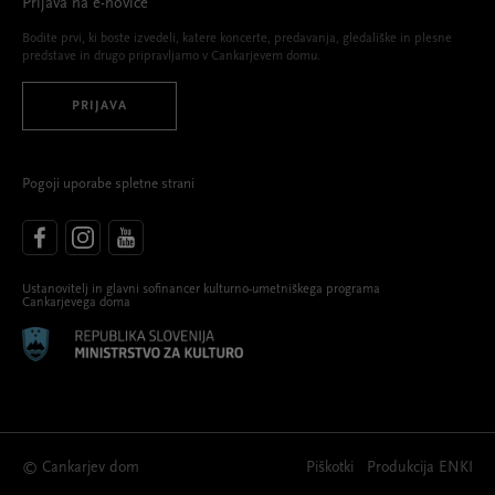
Prijava na e-novice
Bodite prvi, ki boste izvedeli, katere koncerte, predavanja, gledališke in plesne
predstave in drugo pripravljamo v Cankarjevem domu.
PRIJAVA
Pogoji uporabe spletne strani
Ustanovitelj in glavni sofinancer kulturno-umetniškega programa
Cankarjevega doma
© Cankarjev dom
Piškotki
Produkcija
ENKI