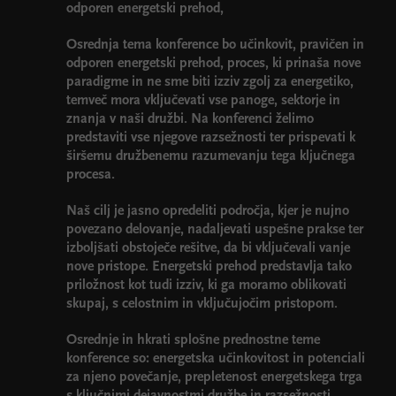
odporen energetski prehod,
Osrednja tema konference bo učinkovit, pravičen in
odporen energetski prehod, proces, ki prinaša nove
paradigme in ne sme biti izziv zgolj za energetiko,
temveč mora vključevati vse panoge, sektorje in
znanja v naši družbi. Na konferenci želimo
predstaviti vse njegove razsežnosti ter prispevati k
širšemu družbenemu razumevanju tega ključnega
procesa.
Naš cilj je jasno opredeliti področja, kjer je nujno
povezano delovanje, nadaljevati uspešne prakse ter
izboljšati obstoječe rešitve, da bi vključevali vanje
nove pristope. Energetski prehod predstavlja tako
priložnost kot tudi izziv, ki ga moramo oblikovati
skupaj, s celostnim in vključujočim pristopom.
Osrednje in hkrati splošne prednostne teme
konference so: energetska učinkovitost in potenciali
za njeno povečanje, prepletenost energetskega trga