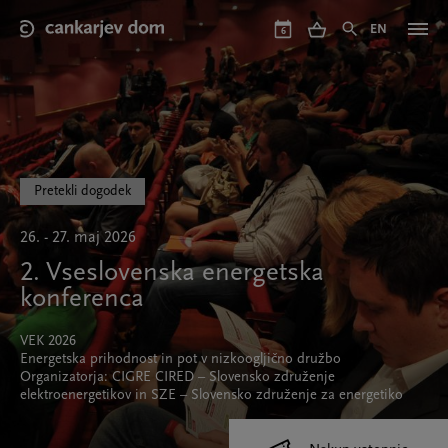
Skip
to
EN
6
main
content
Pretekli dogodek
26. - 27. maj 2026
2. Vseslovenska energetska
konferenca
VEK 2026
Energetska prihodnost in pot v nizkoogljično družbo
Organizatorja: CIGRE CIRED – Slovensko združenje
elektroenergetikov in SZE – Slovensko združenje za energetiko