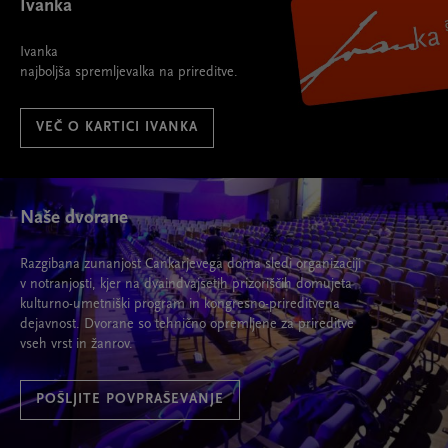
Ivanka
Ivanka
najboljša spremljevalka na prireditve.
VEČ O KARTICI IVANKA
Naše dvorane
Razgibana zunanjost Cankarjevega doma sledi organizaciji
v notranjosti, kjer na dvaindvajsetih prizoriščih domujeta
kulturno-umetniški program in kongresno-prireditvena
dejavnost. Dvorane so tehnično opremljene za prireditve
vseh vrst in žanrov.
POŠLJITE POVPRAŠEVANJE