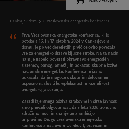
Nakup vstopnic
Cankarjev dom
2. Vseslovenska energetska konferenca
Prva Vseslovenska energetska konferenca, ki je
potekala 16. in 17. oktobra 2024 v Cankarjevem
domu, je po več desetletjih prvič celovito povezala
vse za energetiko države ključne stroke. Na ta način
nam je uspelo povezati obravnavo energetskih
sistemov, panog, omrežij in pokazati skupne izzive
nacionalne energetike. Konferenca je jasno
pokazala, da je mogoče s skupnim delovanjem
uspešno nasloviti kompleksnost in raznolikost
energetskega sektorja.
Zaradi izjemnega odziva strokovne in širše javnosti
smo prevzeli odgovornost, da v letu 2026 ponovno
združimo moči in znanje ter z ambicijo
pripravimo Drugo vseslovensko energetsko
konferenco z naslovom Učinkovit, pravičen in