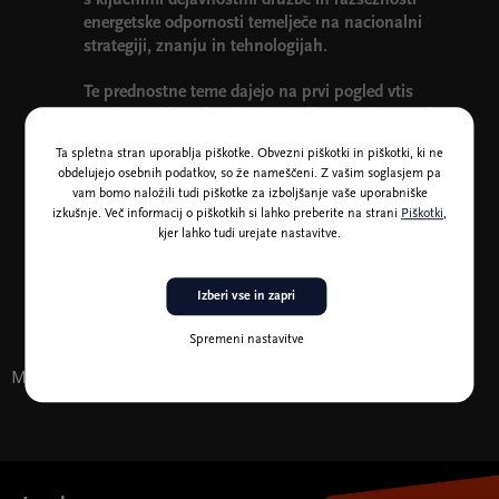
s ključnimi dejavnostmi družbe in razsežnosti
energetske odpornosti temelječe na nacionalni
strategiji, znanju in tehnologijah.
Te prednostne teme dajejo na prvi pogled vtis
omejenosti in ozkosti. Prepričali pa vas bomo, da
so izjemno široke ter da pokrivajo in odpirajo
Ta spletna stran uporablja piškotke. Obvezni piškotki in piškotki, ki ne
področja, ki jih v našem prostoru še nismo
obdelujejo osebnih podatkov, so že nameščeni. Z vašim soglasjem pa
obravnavali.
vam bomo naložili tudi piškotke za izboljšanje vaše uporabniške
izkušnje. Več informacij o piškotkih si lahko preberite na strani
Piškotki
,
Predsednik združenja CIGRE-CIRED
kjer lahko tudi urejate nastavitve.
Predsednik združenja SZE
Mag. Marko Hrast
Izberi vse in zapri
Mag. Dejan Koletnik
Spremeni nastavitve
Morda vas zanima tudi