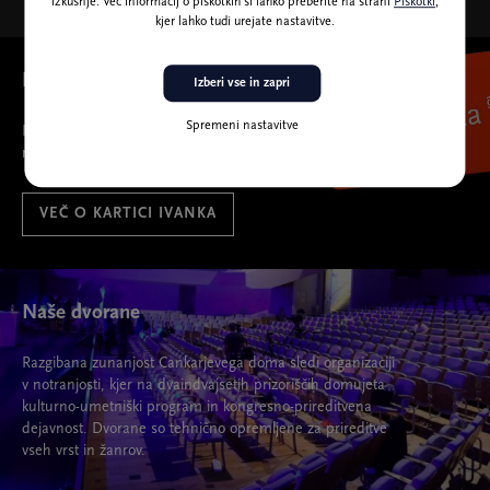
izkušnje. Več informacij o piškotkih si lahko preberite na strani
Piškotki
,
kjer lahko tudi urejate nastavitve.
Ivanka
Izberi vse in zapri
Spremeni nastavitve
Ivanka
najboljša spremljevalka na prireditve.
VEČ O KARTICI IVANKA
Naše dvorane
Razgibana zunanjost Cankarjevega doma sledi organizaciji
v notranjosti, kjer na dvaindvajsetih prizoriščih domujeta
kulturno-umetniški program in kongresno-prireditvena
dejavnost. Dvorane so tehnično opremljene za prireditve
vseh vrst in žanrov.