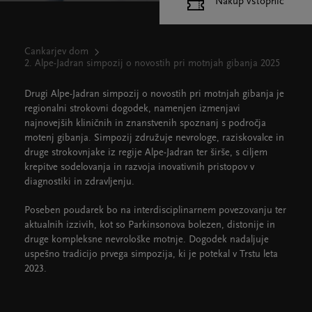
Nakup vstopnic
Cankarjev dom
2. Alpe-Jadran simpozij o novostih pri motnjah gibanja 2025
Drugi Alpe-Jadran simpozij o novostih pri motnjah gibanja je
regionalni strokovni dogodek, namenjen izmenjavi
najnovejših kliničnih in znanstvenih spoznanj s področja
motenj gibanja. Simpozij združuje nevrologe, raziskovalce in
druge strokovnjake iz regije Alpe-Jadran ter širše, s ciljem
krepitve sodelovanja in razvoja inovativnih pristopov v
diagnostiki in zdravljenju.
Poseben poudarek bo na interdisciplinarnem povezovanju ter
aktualnih izzivih, kot so Parkinsonova bolezen, distonije in
druge kompleksne nevrološke motnje. Dogodek nadaljuje
uspešno tradicijo prvega simpozija, ki je potekal v Trstu leta
2023.