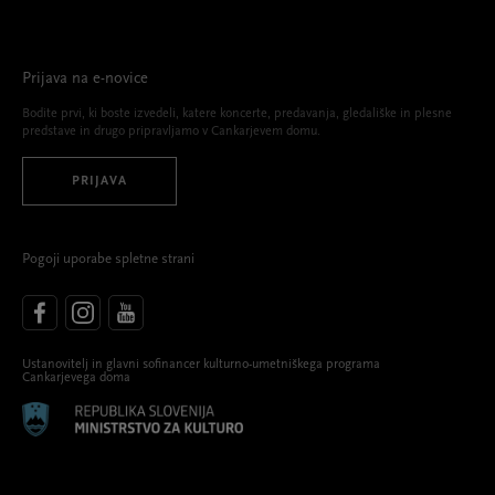
Prijava na e-novice
Bodite prvi, ki boste izvedeli, katere koncerte, predavanja, gledališke in plesne
predstave in drugo pripravljamo v Cankarjevem domu.
PRIJAVA
Pogoji uporabe spletne strani
Ustanovitelj in glavni sofinancer kulturno-umetniškega programa
Cankarjevega doma