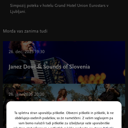
Simpozij poteka v hotelu Grand Hotel Union Eurostars v
Ljubljani.
Morda vas zanima tudi
26. dec. 2025 19:30
Janez Dovč & Sounds of Slovenia
26. jan. 2026 20:00
Canzoniere Grecanico Salentino (Italija)
Ta spletna stran uporablja piškotke. Obvezni piškotki in piškotki, ki ne
obdelujejo osebnih podatkov, so že nameščeni. Z vašim soglasjem pa
vam bomo naložili tudi piškotke za izboljšanje vaše uporabniške