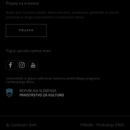
Prijava na e-novice
Bodite prvi, ki boste izvedeli, katere koncerte, predavanja, gledališke in plesne
predstave in drugo pripravljamo v Cankarjevem domu.
PRIJAVA
Pogoji uporabe spletne strani
Ustanovitelj in glavni sofinancer kulturno-umetniškega programa
Cankarjevega doma
© Cankarjev dom
Piškotki
Produkcija
ENKI