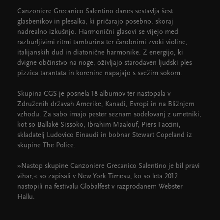
Canzoniere Grecanico Salentino danes sestavlja šest
glasbenikov in plesalka, ki pričarajo posebno, skoraj
nadrealno izkušnjo. Harmonični glasovi se vijejo med
razburljivimi ritmi tamburina ter čarobnimi zvoki violine,
italijanskih dud in diatonične harmonike. Z energijo, ki
dvigne občinstvo na noge, oživljajo starodaven ljudski ples
pizzica tarantata in korenine napajajo s svežim sokom.
Skupina CGS je posnela 18 albumov ter nastopala v
Združenih državah Amerike, Kanadi, Evropi in na Bližnjem
vzhodu. Za sabo imajo pester seznam sodelovanj z umetniki,
kot so Ballaké Sissoko, Ibrahim Maalouf, Piers Faccini,
skladatelj Ludovico Einaudi in bobnar Stewart Copeland iz
skupine The Police.
»Nastop skupine Canzoniere Grecanico Salentino je bil pravi
vihar,« so zapisali v New York Timesu, ko so leta 2012
nastopili na festivalu Globalfest v razprodanem Webster
Hallu.