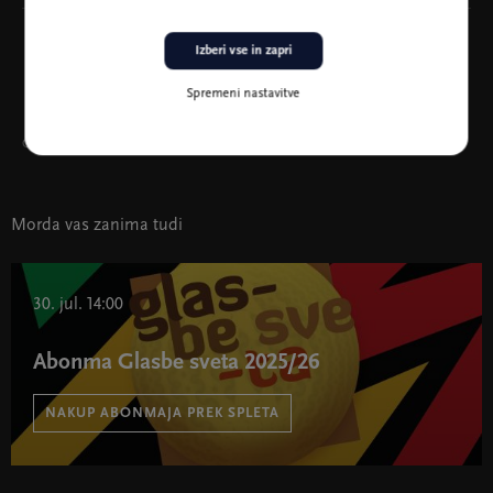
Izberi vse in zapri
Spremeni nastavitve
Glavna pokroviteljica abonmaja Glasbe sveta
Morda vas zanima tudi
30. jul. 14:00
Abonma Glasbe sveta 2025/26
NAKUP ABONMAJA PREK SPLETA
Abonma Glasbe sveta 2025/26 " width="580" height="395">