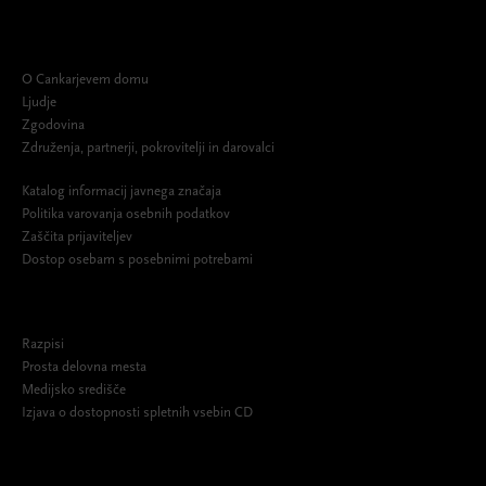
O Cankarjevem domu
Ljudje
Zgodovina
Združenja, partnerji, pokrovitelji in darovalci
Katalog informacij javnega značaja
Politika varovanja osebnih podatkov
Zaščita prijaviteljev
Dostop osebam s posebnimi potrebami
Razpisi
Prosta delovna mesta
Medijsko središče
Izjava o dostopnosti spletnih vsebin CD