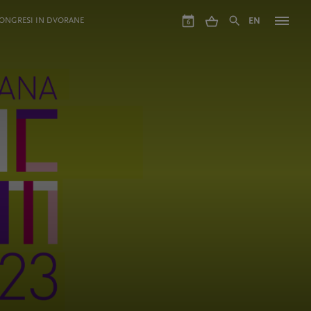
ONGRESI IN DVORANE
EN
6