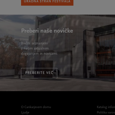
URADNA STRAN FESTIVALA
Preberi naše novičke
Bodite seznanjeni
z našim aktualnim
dogajanjem in novicami.
PREBERITE VEČ
O Cankarjevem domu
Katalog infor
Ljudje
Politika var