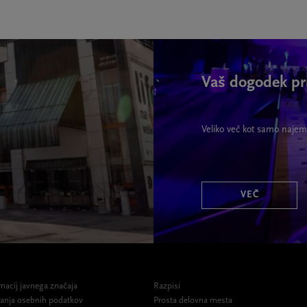
Vaš dogodek pr
Veliko več kot samo najem
VEČ
macij javnega značaja
Razpisi
ovanja osebnih podatkov
Prosta delovna mesta