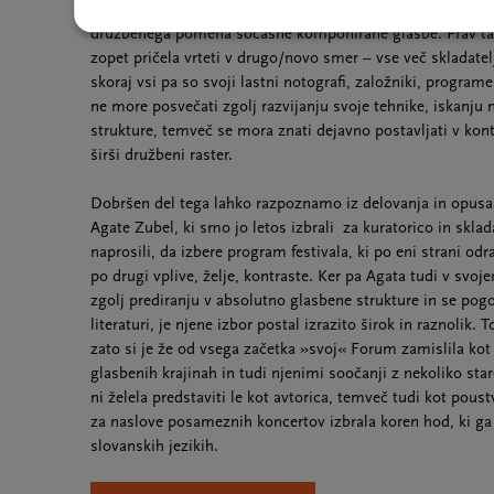
neslutenim razvojem kompozicijske in izvajalske tehnike
družbenega pomena sočasne komponirane glasbe. Prav tak
zopet pričela vrteti v drugo/novo smer – vse več skladatelj
skoraj vsi pa so svoji lastni notografi, založniki, programe
ne more posvečati zgolj razvijanju svoje tehnike, iskanju 
strukture, temveč se mora znati dejavno postavljati v kont
širši družbeni raster.
Dobršen del tega lahko razpoznamo iz delovanja in opusa p
Agate Zubel, ki smo jo letos izbrali za kuratorico in skla
naprosili, da izbere program festivala, ki po eni strani od
po drugi vplive, želje, kontraste. Ker pa Agata tudi v svoj
zgolj prediranju v absolutno glasbene strukture in se pogos
literaturi, je njene izbor postal izrazito širok in raznolik. 
zato si je že od vsega začetka »svoj« Forum zamislila ko
glasbenih krajinah in tudi njenimi soočanji z nekoliko sta
ni želela predstaviti le kot avtorica, temveč tudi kot poust
za naslove posameznih koncertov izbrala koren hod, ki ga
slovanskih jezikih.