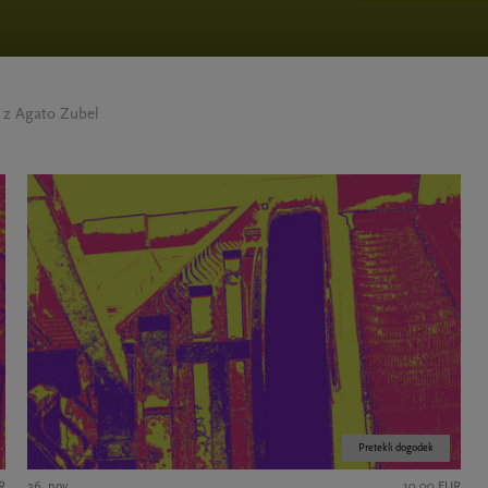
 z Agato Zubel
Pretekli dogodek
R
26. nov.
10,00 EUR