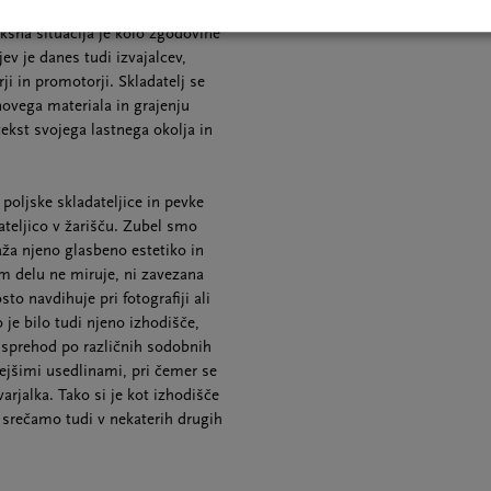
, temveč tudi sodoben zaton
šna situacija je kolo zgodovine
ev je danes tudi izvajalcev,
rji in promotorji. Skladatelj se
novega materiala in grajenju
ekst svojega lastnega okolja in
oljske skladateljice in pevke
dateljico v žarišču. Zubel smo
raža njeno glasbeno estetiko in
em delu ne miruje, ni zavezana
to navdihuje pri fotografiji ali
To je bilo tudi njeno izhodišče,
t sprehod po različnih sodobnih
rejšimi usedlinami, pri čemer se
varjalka. Tako si je kot izhodišče
 srečamo tudi v nekaterih drugih