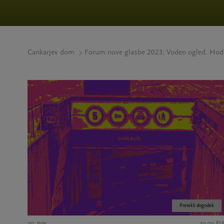
Cankarjev dom
Forum nove glasbe 2023: Voden ogled. Hod
Pretekli dogodek
20. nov.
10,00 EU