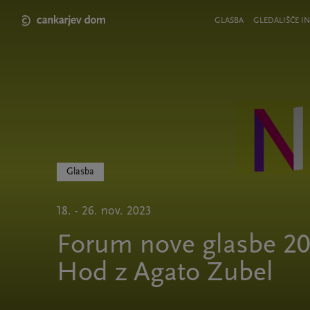
Skip
to
Meni
GLASBA
GLEDALIŠČE IN
main
v
content
glavi
strani
Glasba
18. - 26. nov. 2023
Forum nove glasbe 20
Hod z Agato Zubel