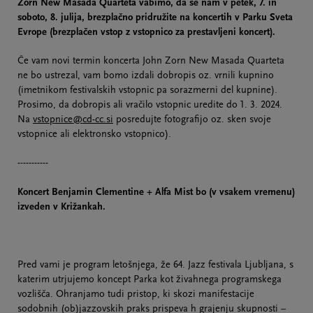
Zorn New Masada Quarteta vabimo, da se nam v petek, 7. in
soboto, 8. julija, brezplačno pridružite na koncertih v Parku Sveta
Evrope (brezplačen vstop z vstopnico za prestavljeni koncert).
Če vam novi termin koncerta John Zorn New Masada Quarteta
ne bo ustrezal, vam bomo izdali dobropis oz. vrnili kupnino
(imetnikom festivalskih vstopnic pa sorazmerni del kupnine).
Prosimo, da dobropis ali vračilo vstopnic uredite do 1. 3. 2024.
Na
vstopnice@cd-cc.si
posredujte fotografijo oz. sken svoje
vstopnice ali elektronsko vstopnico).
-----------
Koncert Benjamin Clementine + Alfa Mist bo (v vsakem vremenu)
izveden v Križankah.
Pred vami je program letošnjega, že 64. Jazz festivala Ljubljana, s
katerim utrjujemo koncept Parka kot živahnega programskega
vozlišča. Ohranjamo tudi pristop, ki skozi manifestacije
sodobnih (ob)jazzovskih praks prispeva h grajenju skupnosti –