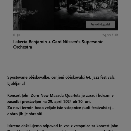
Pretekli dogodek
6. jul.
24,00 EUR
Lakecia Benjamin + Gard Nilssen’s Supersonic
Orchestra
Spoštovane obiskovalke, cenjeni obiskovalci 64. Jazz festivala
Ljubljana!
Koncert John Zorn New Masada Quarteta je zaradi bolezni v
zasedbi prestavljen na 29. april 2024 ob 20. uri.
Za novi termin bodo veljale iste vstopnice (tudi festivalske) –
dobro jih je shraniti.
Iskreno obžalujemo odpoved in vse z vstopnico za koncert John