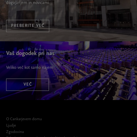
dogajanjem in novicami.
PREBERITE VEČ
Vaš dogodek pri nas
Veliko več kot samo najem
VEČ
O Cankarjevem domu
Ljudje
Zgodovina