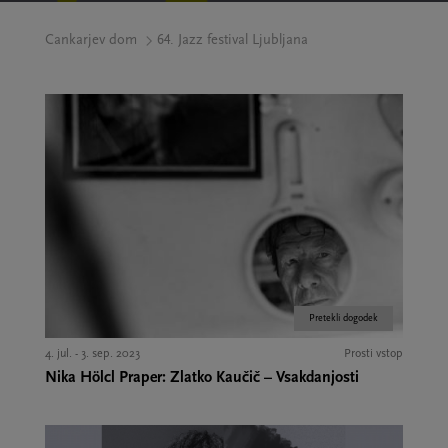
Cankarjev dom
64. Jazz festival Ljubljana
Pretekli dogodek
4. jul. - 3. sep. 2023
Prosti vstop
Nika Hölcl Praper: Zlatko Kaučič – Vsakdanjosti