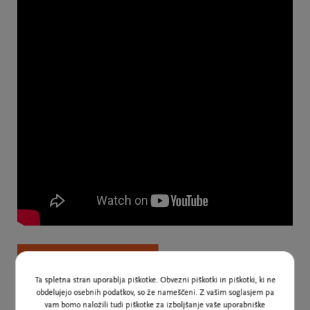
URADNA STRAN FESTIVALA
Ta spletna stran uporablja piškotke. Obvezni piškotki in piškotki, ki ne
obdelujejo osebnih podatkov, so že nameščeni. Z vašim soglasjem pa
vam bomo naložili tudi piškotke za izboljšanje vaše uporabniške