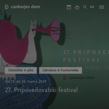
Skip
to
EN
7
main
content
Gledališče in ples
Literatura in humanistika
Od 15. do 24. marca 2024
27. Pripovedovalski festival