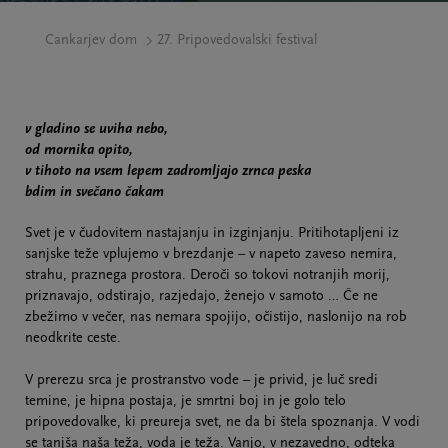
Cankarjev dom
27. Pripovedovalski festival
v gladino se uviha nebo,
od mornika opito,
v tihoto na vsem lepem zadromljajo zrnca peska
bdim in svečano čakam
Svet je v čudovitem nastajanju in izginjanju. Pritihotapljeni iz
sanjske teže vplujemo v brezdanje – v napeto zaveso nemira,
strahu, praznega prostora. Deroči so tokovi notranjih morij,
priznavajo, odstirajo, razjedajo, ženejo v samoto … Če ne
zbežimo v večer, nas nemara spojijo, očistijo, naslonijo na rob
neodkrite ceste.
V prerezu srca je prostranstvo vode – je privid, je luč sredi
temine, je hipna postaja, je smrtni boj in je golo telo
pripovedovalke, ki preureja svet, ne da bi štela spoznanja. V vodi
se tanjša naša teža, voda je teža. Vanjo, v nezavedno, odteka