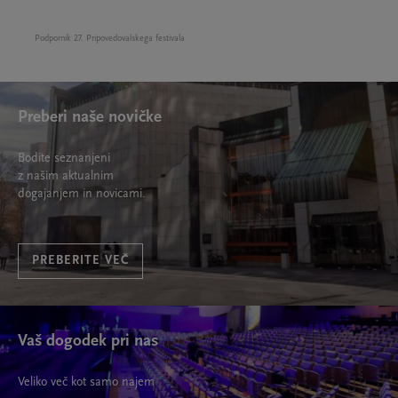
Podpornik 27. Pripovedovalskega festivala
Preberi naše novičke
Bodite seznanjeni
z našim aktualnim
dogajanjem in novicami.
PREBERITE VEČ
Vaš dogodek pri nas
Veliko več kot samo najem