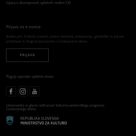
Izjava o dostopnosti spletnih vsebin CD
Prijava na e-novice
Bodite prvi, ki boste izvedeli, katere koncerte, predavanja, gledališke in plesne
predstave in drugo pripravljamo v Cankarjevem domu.
PRIJAVA
Pogoji uporabe spletne strani
Ustanovitelj in glavni sofinancer kulturno-umetniškega programa
Cankarjevega doma