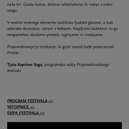
naša kri. Gosta čustva, drhtiva rahločutnost, ki vstopi v jedro
vsega.
V nevihti mokrega elementa zaslišimo ljudske glasove, a tudi
avtorske domislice; ubrani s telesom, hlapljivim čudežem, ki ga
nespametno skušamo preseči, izginjamo in nastajamo.
Pripovedovanje je izrekanje, ki gosti zavest naše povezanosti.
Pridite …
Tjaša Koprivec Vuga
, programska vodja Pripovedovalskega
festivala
PROGRAM FESTIVALA >>
VSTOPNICE >>
EKIPA FESTIVALA >>