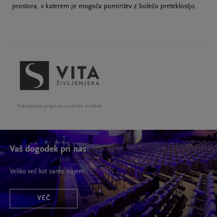
prostora, v katerem je mogoča pomiritev z bolečo preteklostjo.
Pokroviteljica programa za otroke in mlade
Vaš dogodek pri nas
Veliko več kot samo najem
VEČ