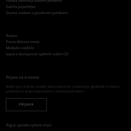
Politika varovanja osebnih podatkov
Zaščita prijaviteljev
Dostop osebam s posebnimi potrebami
Razpisi
Prosta delovna mesta
Medijsko središče
Izjava o dostopnosti spletnih vsebin CD
Prijava na e-novice
Bodite prvi, ki boste izvedeli, katere koncerte, predavanja, gledališke in plesne
predstave in drugo pripravljamo v Cankarjevem domu.
PRIJAVA
Pogoji uporabe spletne strani