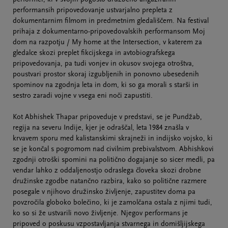
performansih pripovedovanje ustvarjalno prepleta z
dokumentarnim filmom in predmetnim gledališčem. Na festival
prihaja z dokumentarno-pripovedovalskih performansom Moj
dom na razpotju / My home at the Intersection, v katerem za
gledalce skozi preplet fikcijskega in avtobiografskega
pripovedovanja, pa tudi vonjev in okusov svojega otroštva,
poustvari prostor skoraj izgubljenih in ponovno ubesedenih
spominov na zgodnja leta in dom, ki so ga morali s starši in
sestro zaradi vojne v vsega eni noči zapustiti.
Kot Abhishek Thapar pripoveduje v predstavi, se je Pundžab,
regija na severu Indije, kjer je odraščal, leta 1984 znašla v
krvavem sporu med kalistanskimi skrajneži in indijsko vojsko, ki
se je končal s pogromom nad civilnim prebivalstvom. Abhishkovi
zgodnji otroški spomini na politično dogajanje so sicer medli, pa
vendar lahko z oddaljenostjo odraslega človeka skozi drobne
družinske zgodbe natančno razbira, kako so politične razmere
posegale v njihovo družinsko življenje, zapustitev doma pa
povzročila globoko bolečino, ki je zamolčana ostala z njimi tudi,
ko so si že ustvarili novo življenje. Njegov performans je
pripoved o poskusu vzpostavljanja stvarnega in domišljijskega