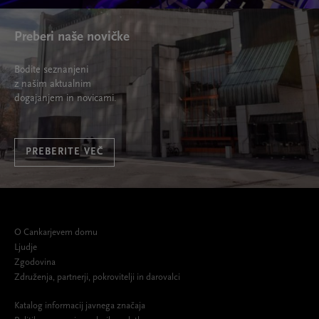
Preberi naše novičke
Bodite seznanjeni
z našim aktualnim
dogajanjem in novicami.
PREBERITE VEČ
O Cankarjevem domu
Ljudje
Zgodovina
Združenja, partnerji, pokrovitelji in darovalci
Katalog informacij javnega značaja