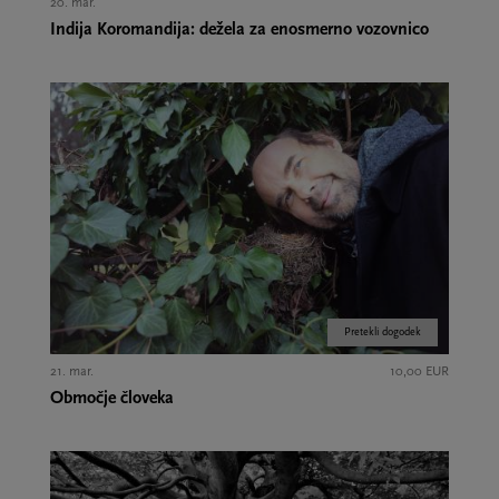
20. mar.
Indija Koromandija: dežela za enosmerno vozovnico
Pretekli dogodek
21. mar.
10,00 EUR
Območje človeka