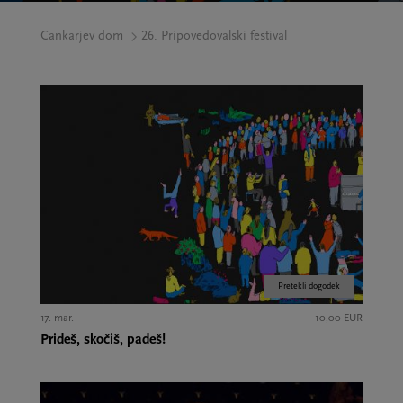
Cankarjev dom
26. Pripovedovalski festival
Pretekli dogodek
17. mar.
10,00 EUR
Prideš, skočiš, padeš!