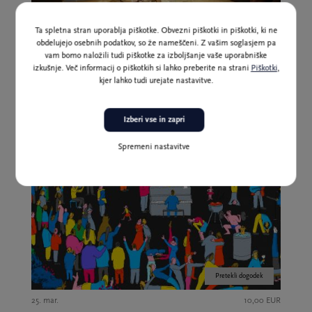
Ta spletna stran uporablja piškotke. Obvezni piškotki in piškotki, ki ne
obdelujejo osebnih podatkov, so že nameščeni. Z vašim soglasjem pa
Pretekli dogodek
vam bomo naložili tudi piškotke za izboljšanje vaše uporabniške
izkušnje. Več informacij o piškotkih si lahko preberite na strani
Piškotki
,
24. mar., 24. mar.
10,00 EUR
kjer lahko tudi urejate nastavitve.
My Home at the Intersection / Moj dom na razpotju
Izberi vse in zapri
Spremeni nastavitve
Pretekli dogodek
25. mar.
10,00 EUR