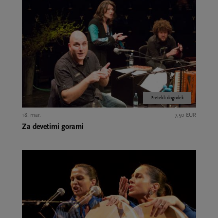
Pretekli dogodek
18. mar.
7,50 EUR
Za devetimi gorami