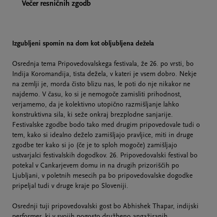
Večer resničnih zgodb
Izgubljeni spomin na dom kot obljubljena dežela
Osrednja tema Pripovedovalskega festivala, že 26. po vrsti, bo
Indija Koromandija, tista dežela, v kateri je vsem dobro. Nekje
na zemlji je, morda čisto blizu nas, le poti do nje nikakor ne
najdemo. V času, ko si je nemogoče zamisliti prihodnost,
verjamemo, da je kolektivno utopično razmišljanje lahko
konstruktivna sila, ki seže onkraj brezplodne sanjarije.
Festivalske zgodbe bodo tako med drugim pripovedovale tudi o
tem, kako si idealno deželo zamišljajo pravljice, miti in druge
zgodbe ter kako si jo (če je to sploh mogoče) zamišljajo
ustvarjalci festivalskih dogodkov. 26. Pripovedovalski festival bo
potekal v Cankarjevem domu in na drugih prizoriščih po
Ljubljani, v poletnih mesecih pa bo pripovedovalske dogodke
pripeljal tudi v druge kraje po Sloveniji.
Osrednji tuji pripovedovalski gost bo Abhishek Thapar, indijski
performer, ki v svojih pogosto družbeno angažiranih