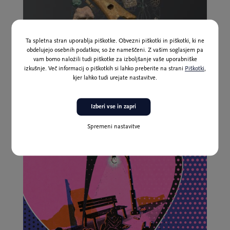
Ta spletna stran uporablja piškotke. Obvezni piškotki in piškotki, ki ne
obdelujejo osebnih podatkov, so že nameščeni. Z vašim soglasjem pa
vam bomo naložili tudi piškotke za izboljšanje vaše uporabniške
izkušnje. Več informacij o piškotkih si lahko preberite na strani
Piškotki
,
Več o razstavi Čivki iz preteklosti
kjer lahko tudi urejate nastavitve.
Od 4. februarja do 23. avgusta 2026
Pedagoški program ob razstavi: Čivki iz preteklosti
Izberi vse in zapri
Spremeni nastavitve