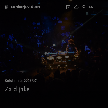
Skip
to
EN
6
main
content
Šolsko leto 2026/27
Za dijake