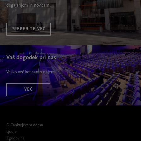
dogajanjem in novicami.
PREBERITE VEČ
Vaš dogodek pri nas
Veliko več kot samo najem
VEČ
O Cankarjevem domu
Ljudje
Zgodovina