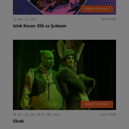
NAKUP VSTOPNIC
13. sep., 14. sep.
18,00 EUR
Iztok Kocen: Klik za ljubezen
NAKUP VSTOPNIC
18. jan., 20. jan. do 20. dec. 2027
20,00 EUR
Shrek