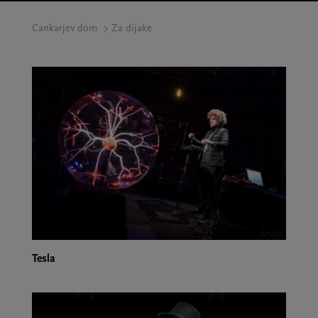
Cankarjev dom
Za dijake
Tesla