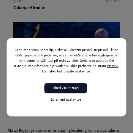
3. okt.
18,00 EUR
Gibanje Afrodite
Ta spletna stran uporablja piškotke. Obvezni piškotki in piškotki, ki ne
obdelujejo osebnih podatkov, so že nameščeni. Z vašim soglasjem pa
vam bomo naložili tudi piškotke za izboljšanje vaše uporabniške
izkušnje. Več informacij o piškotkih si lahko preberite na strani
Piškotki
,
kjer lahko tudi urejate nastavitve.
Izberi vse in zapri
NAKUP VSTOPNIC
4. okt.
20,00 | 22,00 | 25,00 EUR
Spremeni nastavitve
House Bolero
Matej Kejžar
je svetovno priznani plesalec, plesni ustvarjalec in