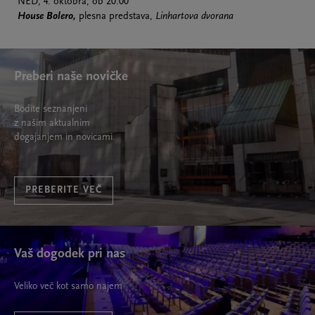
NED, 4. oktobra, ob 20.00
House Bolero,
plesna predstava,
Linhartova dvorana
Preberi naše novičke
Bodite seznanjeni
z našim aktualnim
dogajanjem in novicami.
PREBERITE VEČ
Vaš dogodek pri nas
Veliko več kot samo najem