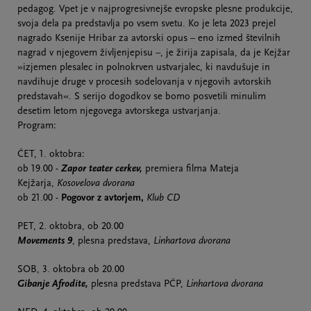
pedagog. Vpet je v najprogresivnejše evropske plesne produkcije,
svoja dela pa predstavlja po vsem svetu. Ko je leta 2023 prejel
nagrado Ksenije Hribar za avtorski opus – eno izmed številnih
nagrad v njegovem življenjepisu –, je žirija zapisala, da je Kejžar
»izjemen plesalec in polnokrven ustvarjalec, ki navdušuje in
navdihuje druge v procesih sodelovanja v njegovih avtorskih
predstavah«. S serijo dogodkov se bomo posvetili minulim
desetim letom njegovega avtorskega ustvarjanja.
Program:
ČET, 1. oktobra:
ob 19.00 -
Zapor teater cerkev,
premiera filma Mateja
Kejžarja,
Kosovelova dvorana
ob 21.00 -
Pogovor z avtorjem,
Klub CD
PET, 2. oktobra, ob 20.00
Movements 9
, plesna predstava,
Linhartova dvorana
SOB, 3. oktobra ob 20.00
Gibanje Afrodite,
plesna predstava PČP,
Linhartova dvorana