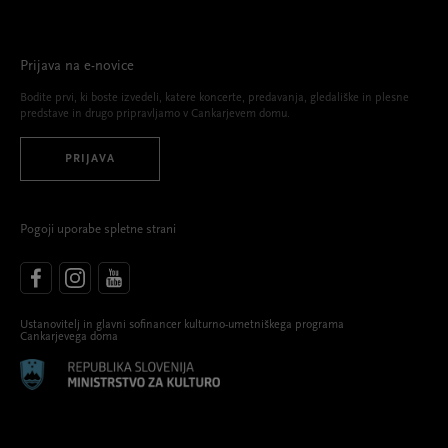
Prijava na e-novice
Bodite prvi, ki boste izvedeli, katere koncerte, predavanja, gledališke in plesne
predstave in drugo pripravljamo v Cankarjevem domu.
PRIJAVA
Pogoji uporabe spletne strani
Ustanovitelj in glavni sofinancer kulturno-umetniškega programa
Cankarjevega doma