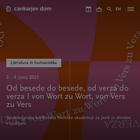
Skip
to
EN
9
main
content
Literatura in humanistika
2. - 4. junij 2023
Od besede do besede, od verza do
verza I von Wort zu Wort, von Vers
zu Vers
Spomladanska konferenca Nemške akademije za jezik in slovstvo
v Ljubljani