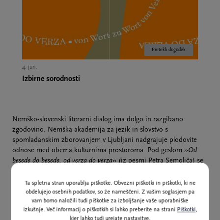
Pretekli dogodek
4. jun.
Izbirne sorodnosti
Nemško-slovenski literarni dialog ima dolgo in razgibano
zgodovino. Nemška akademija za jezik in slovstvo s
spomladanskim zborovanjem v Ljubljani nadgrajuje plodovite
odnose med obema kulturnima prostoroma. Pod geslom
»Od
besede do besede, od verza do verza«
(iz pesmi Petra Semoliča) se
bo med 2. in 4. junijem 2023 zvrstilo več dogodkov s priznanimi
slovenskimi in nemško govorečimi pisatelji in znanstveniki.
Ta spletna stran uporablja piškotke. Obvezni piškotki in piškotki, ki ne
obdelujejo osebnih podatkov, so že nameščeni. Z vašim soglasjem pa
vam bomo naložili tudi piškotke za izboljšanje vaše uporabniške
Konferenca bo med drugim tematizirala razmerje med jezikom,
izkušnje. Več informacij o piškotkih si lahko preberite na strani
Piškotki
,
literaturo in identiteto. Na branjih in pogovorih bodo nastopili
kjer lahko tudi urejate nastavitve.