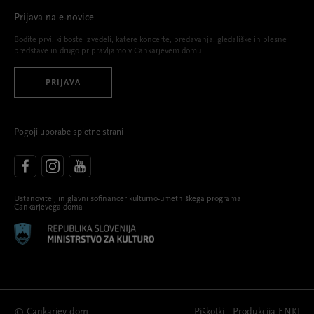
Prijava na e-novice
Bodite prvi, ki boste izvedeli, katere koncerte, predavanja, gledališke in plesne
predstave in drugo pripravljamo v Cankarjevem domu.
PRIJAVA
Pogoji uporabe spletne strani
Ustanovitelj in glavni sofinancer kulturno-umetniškega programa
Cankarjevega doma
© Cankarjev dom
Piškotki
Produkcija
ENKI