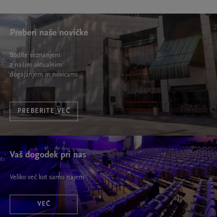
Preberi naše novičke
Bodite seznanjeni
z našim aktualnim
dogajanjem in novicami.
PREBERITE VEČ
Vaš dogodek pri nas
Veliko več kot samo najem
VEČ