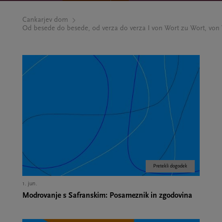
Cankarjev dom
Od besede do besede, od verza do verza I von Wort zu Wort, von 
Pretekli dogodek
1. jun.
Modrovanje s Safranskim: Posameznik in zgodovina