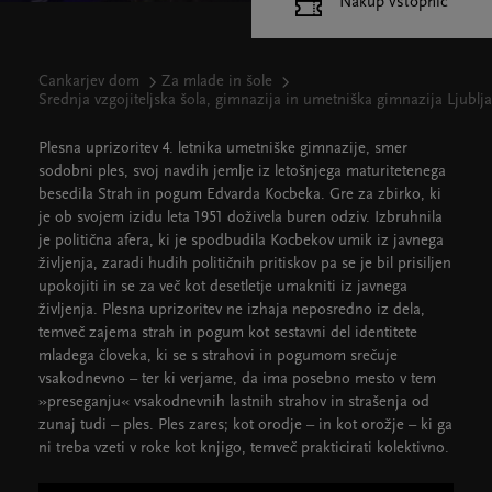
Nakup vstopnic
Cankarjev dom
Za mlade in šole
Srednja vzgojiteljska šola, gimnazija in umetniška gimnazija Ljub
Plesna uprizoritev 4. letnika umetniške gimnazije, smer
sodobni ples, svoj navdih jemlje iz letošnjega maturitetenega
besedila Strah in pogum Edvarda Kocbeka. Gre za zbirko, ki
je ob svojem izidu leta 1951 doživela buren odziv. Izbruhnila
je politična afera, ki je spodbudila Kocbekov umik iz javnega
življenja, zaradi hudih političnih pritiskov pa se je bil prisiljen
upokojiti in se za več kot desetletje umakniti iz javnega
življenja. Plesna uprizoritev ne izhaja neposredno iz dela,
temveč zajema strah in pogum kot sestavni del identitete
mladega človeka, ki se s strahovi in pogumom srečuje
vsakodnevno – ter ki verjame, da ima posebno mesto v tem
»preseganju« vsakodnevnih lastnih strahov in strašenja od
zunaj tudi – ples. Ples zares; kot orodje – in kot orožje – ki ga
ni treba vzeti v roke kot knjigo, temveč prakticirati kolektivno.