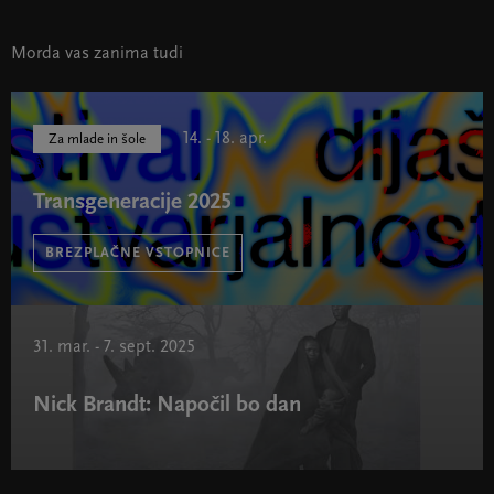
Morda vas zanima tudi
14. - 18. apr.
Za mlade in šole
Transgeneracije 2025
BREZPLAČNE VSTOPNICE
Transgeneracije 2025 " width="580" height="395">
31. mar. - 7. sept. 2025
Nick Brandt: Napočil bo dan