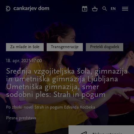
Skip
to
EN
8
main
content
Za mlade in šole
Transgeneracije
Pretekli dogodek
18. apr. 2025 17:00
Srednja vzgojiteljska šola, gimnazija
in umetniška gimnazija Ljubljana
Umetniška gimnazija, smer
sodobni ples: Strah in pogum
Po zbirki novel Strah in pogum Edvarda Kocbeka
Plesna predstava