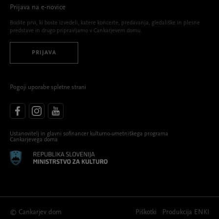
Prijava na e-novice
Bodite prvi, ki boste izvedeli, katere koncerte, predavanja, gledališke in plesne
predstave in drugo pripravljamo v Cankarjevem domu.
PRIJAVA
Pogoji uporabe spletne strani
Ustanovitelj in glavni sofinancer kulturno-umetniškega programa
Cankarjevega doma
© Cankarjev dom
Piškotki
Produkcija
ENKI