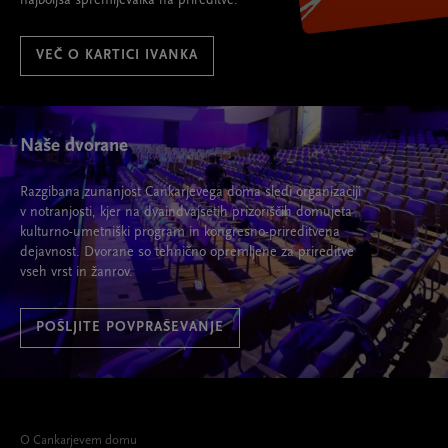
najboljša spremljevalka na prireditve.
VEČ O KARTICI IVANKA
Naše dvorane
Razgibana zunanjost Cankarjevega doma sledi organizaciji
v notranjosti, kjer na dvaindvajsetih prizoriščih domujeta
kulturno-umetniški program in kongresno-prireditvena
dejavnost. Dvorane so tehnično opremljene za prireditve
vseh vrst in žanrov.
POŠLJITE POVPRAŠEVANJE
O Cankarjevem domu