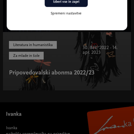
Izberi vse in zapri
Reformatorji na odru
Spremeni nastavitve
Literatura in humanistika
30. dec. 2022 - 14.
apr. 2023
Za mlade in šole
Pripovedovalski abonma 2022/23
Pripovedovalski abonma 2022/23 " width="580" height="395">
Ivanka
Ivanka