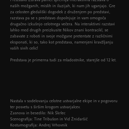
Predstavo Zdrava pamet spremlja interaktivna razstava o
naših možganih, mislih in iluzijah, ki nam jih uganjajo. Gre
za celosten gledališki dogodek z druženjem po predstavi,
razstava pa se s predstavo dopolnjuje in vam omogoča
drugačno izkušnjo celotnega večera. Na interaktivni razstavi
lahko med drugih preizkusite Nikov znani kontracikl, se
zabavate z roboti in svoje možgane pretentate z različnimi
eksponati, ki so, tako kot predstava, namenjeni kravžljanju
vaših sivih celic!
Predstava je primerna tudi za mladostnike, starejše od 12 let.
Nastala v sodelovanju celotne ustvarjalne ekipe in v pogovoru
ter posvetu s širšim krogom ustvarjalcev.
Zasnova in besedilo: Nik Škrlec
Scenografija: Tine Tribušon in Vid Žnidaršič
Kostumografija: Andrej Vrhovnik