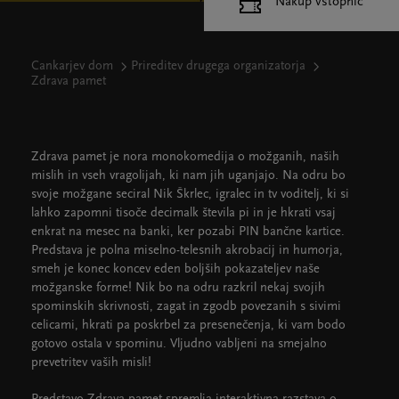
Nakup vstopnic
Cankarjev dom
Prireditev drugega organizatorja
Zdrava pamet
Zdrava pamet je nora monokomedija o možganih, naših
mislih in vseh vragolijah, ki nam jih uganjajo. Na odru bo
svoje možgane seciral Nik Škrlec, igralec in tv voditelj, ki si
lahko zapomni tisoče decimalk števila pi in je hkrati vsaj
enkrat na mesec na banki, ker pozabi PIN bančne kartice.
Predstava je polna miselno-telesnih akrobacij in humorja,
smeh je konec koncev eden boljših pokazateljev naše
možganske forme! Nik bo na odru razkril nekaj svojih
spominskih skrivnosti, zagat in zgodb povezanih s sivimi
celicami, hkrati pa poskrbel za presenečenja, ki vam bodo
gotovo ostala v spominu. Vljudno vabljeni na smejalno
prevetritev vaših misli!