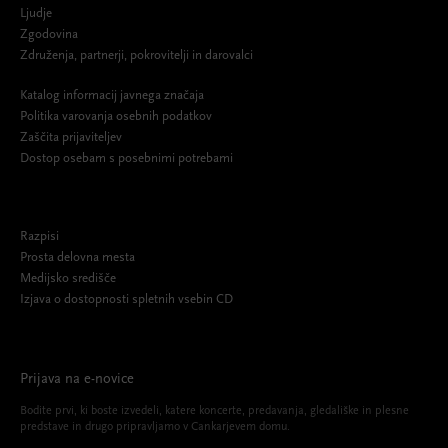
Ljudje
Zgodovina
Združenja, partnerji, pokrovitelji in darovalci
Katalog informacij javnega značaja
Politika varovanja osebnih podatkov
Zaščita prijaviteljev
Dostop osebam s posebnimi potrebami
Razpisi
Prosta delovna mesta
Medijsko središče
Izjava o dostopnosti spletnih vsebin CD
Prijava na e-novice
Bodite prvi, ki boste izvedeli, katere koncerte, predavanja, gledališke in plesne
predstave in drugo pripravljamo v Cankarjevem domu.