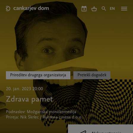
Skip
to
EN
8
main
content
Prireditev drugega organizatorja
Pretekli dogodek
20. jan. 2023 20:00
Zdrava pamet
Podnaslov: Možganska monokomedija
Prireja: Nik Škrlec / Rumena zavesa d.o.o.