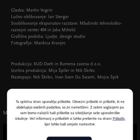
Glasba: Martin Vogrin
Lučno oblikovanje: Ian Stergar
Sooblikovanje eksponatov razstave: Mladinski tehnološko-
razvojni center 404 in Jaka Mihelič
Grafična podoba: Ljudje, design studio
Fotografije: Mankica Kranjec
Produkcija: KUD Dveh in Rumena zavesa d.o.o.
Izvršna produkcija: Mija Špiler in Nik Škrlec
Nastopajo: Nik Škrlec, Inan Sven Du Swami, Mojca Špik
Ta spletna stran uporablja piškotke. Obvezni piškotki in piškotki, ki ne
obdelujejo osebnih podatkov, so že nameščeni. Z vašim soglasjem pa
Morda vas zanima tudi
vam bomo naložili tudi piškotke za izboljšanje vaše uporabniške
izkušnje. Več informacij o piškotkih si lahko preberite na strani
Piškotki
,
kjer lahko tudi urejate nastavitve.
Gledališče in ples