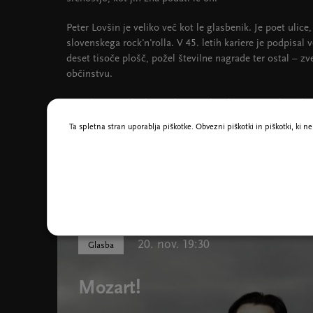
Peter Lovšin je veliko več kot le glasbenik. Je poet ulice
slovenskega rock'n'rolla. V 45. letih kariere je podpisal
deset tisoče plošč, požel številne nagrade ter ostal – 
občinstvu.
Na odru je neulovljiv: enkrat pankersko neposreden, drug
iskren in poln energije. In prav to bo srčika koncerta
Za 
Ta spletna stran uporablja piškotke. Obvezni piškotki in piškotki, ki 
koncert, ampak glasbeno doživetje, ki se ga boste še do
Morda vas zanima tudi
20. nov. 19:30
Glasba
Mozart!