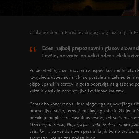
Cankarjev dom
Prireditev drugega organizatorja
Pe
Eden najbolj prepoznavnih glasov slovens
Lovšin, se vrača na veliki oder z ekskluzi
Po desetletjih, zaznamovanih z uspehi kot vodilni član 
izvajalec z uspešnicami, ki so postale zimzelene, ter ne
ekipo Španskih borcev in gosti odpravlja na glasbeno po
kultnih klasik in neponovljive Lovšinove karizme.
Čeprav bo koncert nosil ime njegovega najnovejšega a
promocijski večer, temveč za slavje glasbe in življenja 
pričakuje preplet brezčasnih uspešnic, kot so
Sam en maj
Hiša nasprot sonca, Najboljši par, Dobri profesor, Greva punc
Ti lahko
…, pa vse do novih pesmi, ki jih bomo prvič sliš
srčnostjo, kot jih zna podati le on.