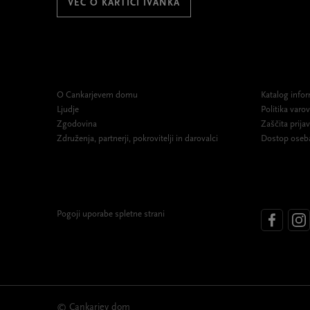
VEČ O KARTICI IVANKA
O Cankarjevem domu
Katalog infor
Ljudje
Politika var
Zgodovina
Zaščita prijav
Združenja, partnerji, pokrovitelji in darovalci
Dostop oseb
Pogoji uporabe spletne strani
© Cankarjev dom