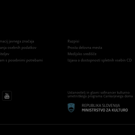
macij javnega značaja
Razpisi
ovanja osebnih podatkov
Prosta delovna mesta
iteljev
Medijsko središče
am s posebnimi potrebami
Izjava o dostopnosti spletnih vsebin CD
Ustanovitelj in glavni sofinancer kulturno-
umetniškega programa Cankarjevega doma