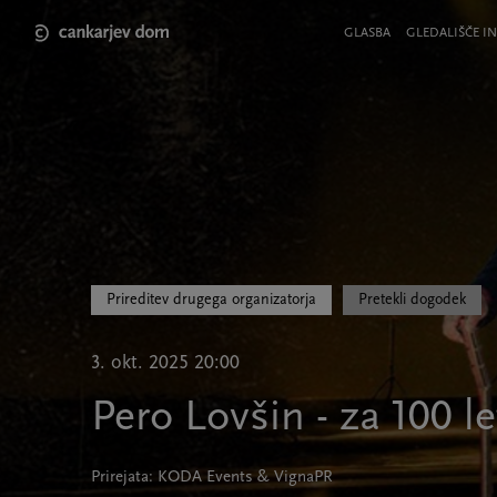
Skip
to
Meni
GLASBA
GLEDALIŠČE IN
main
v
content
glavi
strani
Prireditev drugega organizatorja
Pretekli dogodek
3. okt. 2025 20:00
Pero Lovšin - za 100 le
Prirejata: KODA Events & VignaPR