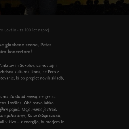
ro Lovšin - za 100 let naprej
ke glasbene scene, Peter
vnim koncertom!
Pankrtov in Sokolov, samostojni
izbrisna kulturna ikona, se Pero z
tovanje, ki bo preplet novih skladb,
lbuma
Za sto let naprej,
ne gre za
Petra Lovšina. Občinstvo lahko
hen poljub, Moja mama je strela,
a v južne kraje, Ko so češnje cvetele,
ali v živo – z energijo, humorjem in