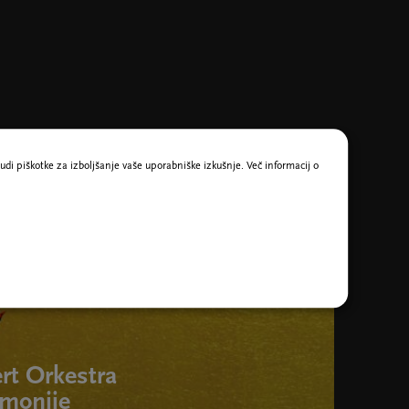
udi piškotke za izboljšanje vaše uporabniške izkušnje. Več informacij o
rt Orkestra
rmonije