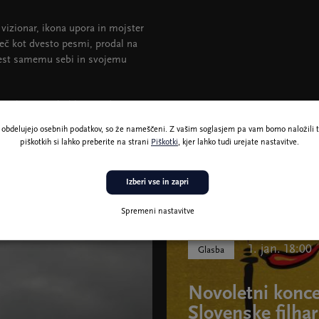
, vizionar, ikona upora in mojster
 več kot dvesto pesmi, prodal na
zvest samemu sebi in svojemu
ič lirično zaljubljen, vedno pa
sto let naprej
– večer ne bo le
ne obdelujejo osebnih podatkov, so že nameščeni. Z vašim soglasjem pa vam bomo naložili t
lgo spominjali.
piškotkih si lahko preberite na strani
Piškotki
, kjer lahko tudi urejate nastavitve.
Izberi vse in zapri
Spremeni nastavitve
1. jan. 18:00
Glasba
Novoletni konce
Slovenske filha