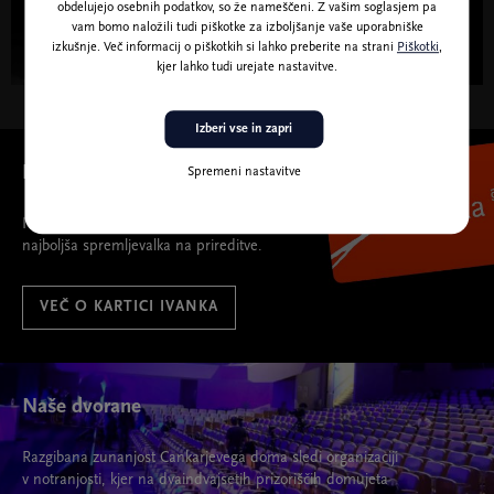
obdelujejo osebnih podatkov, so že nameščeni. Z vašim soglasjem pa
Dobrodelni koncert OVITA zanjo
vam bomo naložili tudi piškotke za izboljšanje vaše uporabniške
izkušnje. Več informacij o piškotkih si lahko preberite na strani
Piškotki
,
kjer lahko tudi urejate nastavitve.
Izberi vse in zapri
Ivanka
Spremeni nastavitve
Ivanka
najboljša spremljevalka na prireditve.
VEČ O KARTICI IVANKA
Naše dvorane
Razgibana zunanjost Cankarjevega doma sledi organizaciji
v notranjosti, kjer na dvaindvajsetih prizoriščih domujeta