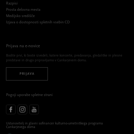
Razpisi
Prosta delovna mesta
Medijsko središče
Izjava o dostopnosti spletnih vsebin CD
Prijava na e-novice
Bodite prvi, ki boste izvedeli, katere koncerte, predavanja, gledališke in plesne
predstave in drugo pripravljamo v Cankarjevem domu.
PRIJAVA
Pogoji uporabe spletne strani
Ustanovitelj in glavni sofinancer kulturno-umetniškega programa
Cankarjevega doma