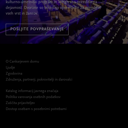
kulturno-umetniški program in kongresno-prireditvena
dejavnost. Dvorane so tehnično opremljene za prireditve
vseh vrst in žanrov.
POŠLJITE POVPRAŠEVANJE
O Cankarjevem domu
Ljudje
Zgodovina
Združenja, partnerji, pokrovitelji in darovalci
Katalog informacij javnega značaja
Politika varovanja osebnih podatkov
Zaščita prijaviteljev
Dostop osebam s posebnimi potrebami