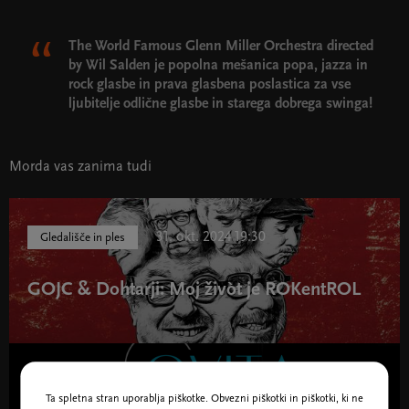
The World Famous Glenn Miller Orchestra directed
by Wil Salden je popolna mešanica popa, jazza in
rock glasbe in prava glasbena poslastica za vse
ljubitelje odlične glasbe in starega dobrega swinga!
Morda vas zanima tudi
31. okt. 2024 19:30
Gledališče in ples
GOJC & Dohtarji: Moj živòt je ROKentROL
14. okt. 2024 18:00
Ta spletna stran uporablja piškotke. Obvezni piškotki in piškotki, ki ne