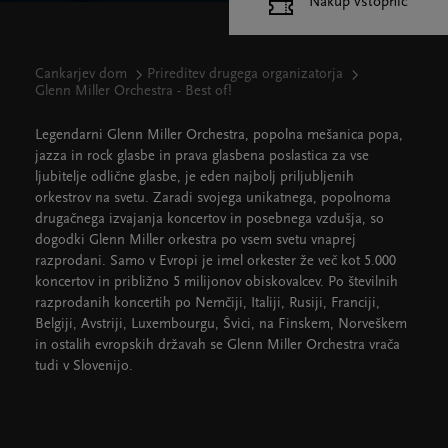
Nakup vstopnic
Cankarjev dom
Prireditev drugega organizatorja
Glenn Miller Orchestra - Best of!
Legendarni Glenn Miller Orchestra, popolna mešanica popa,
jazza in rock glasbe in prava glasbena poslastica za vse
ljubitelje odlične glasbe, je eden najbolj priljubljenih
orkestrov na svetu. Zaradi svojega unikatnega, popolnoma
drugačnega izvajanja koncertov in posebnega vzdušja, so
dogodki Glenn Miller orkestra po vsem svetu vnaprej
razprodani. Samo v Evropi je imel orkester že več kot 5.000
koncertov in približno 5 milijonov obiskovalcev. Po številnih
razprodanih koncertih po Nemčiji, Italiji, Rusiji, Franciji,
Belgiji, Avstriji, Luxembourgu, Švici, na Finskem, Norveškem
in ostalih evropskih državah se Glenn Miller Orchestra vrača
tudi v Slovenijo.