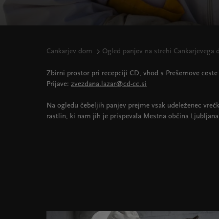
Cankarjev dom
Ogled panjev na strehi Cankarjevega
Zbirni prostor pri recepciji CD, vhod s Prešernove ceste
Prijave:
zvezdana.lazar@cd-cc.si
Na ogledu čebeljih panjev prejme vsak udeleženec vreč
rastlin, ki nam jih je prispevala Mestna občina Ljubljana