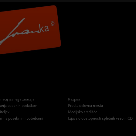
macij javnega značaja
Razpisi
ovanja osebnih podatkov
Prosta delovna mesta
iteljev
Medijsko središče
am s posebnimi potrebami
Izjava o dostopnosti spletnih vsebin CD