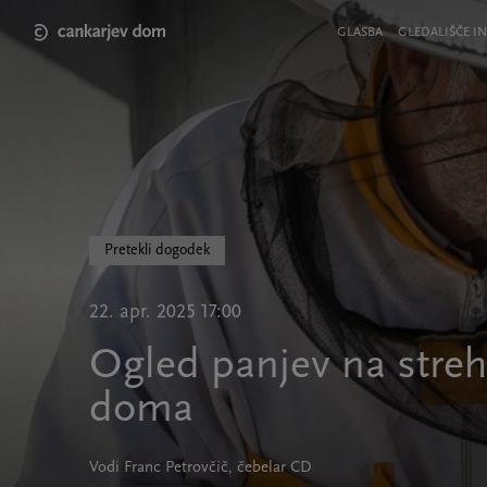
Skip
to
Meni
GLASBA
GLEDALIŠČE IN
main
v
content
glavi
strani
Pretekli dogodek
22. apr. 2025 17:00
Ogled panjev na streh
doma
Vodi Franc Petrovčič, čebelar CD