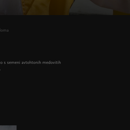
 doma
ko s semeni avtohtonih medovitih
.