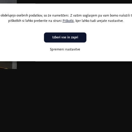
ne obdelujejo osebnih podatkov, so že nameščeni. Z vašim soglasjem pa vam bomo naložili t
piškotkih si lahko preberite na strani
Piškotki
, kjer lahko tudi urejate nastavitve.
Izberi vse in zapri
Spremeni nastavitve