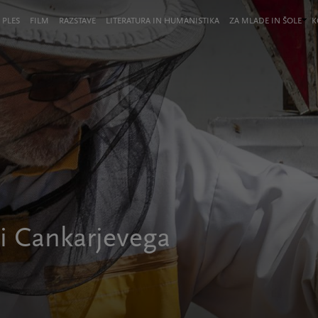
 PLES
FILM
RAZSTAVE
LITERATURA IN HUMANISTIKA
ZA MLADE IN ŠOLE
K
i Cankarjevega