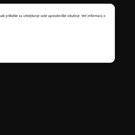
udi piškotke za izboljšanje vaše uporabniške izkušnje. Več informacij o