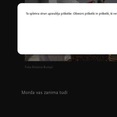
Ta spletna stran uporablja piškotke. Obvezni piškotki in piškotki, ki 
Foto Kristina Bursać
Morda vas zanima tudi