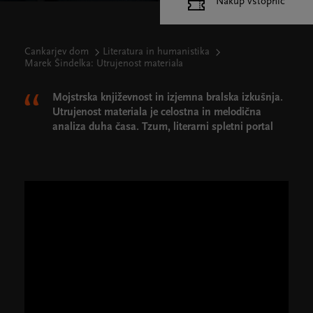
Nakup vstopnic
Cankarjev dom
Literatura in humanistika
Marek Šindelka: Utrujenost materiala
Mojstrska književnost in izjemna bralska izkušnja.
Utrujenost materiala je celostna in melodična
analiza duha časa. Tzum, literarni spletni portal