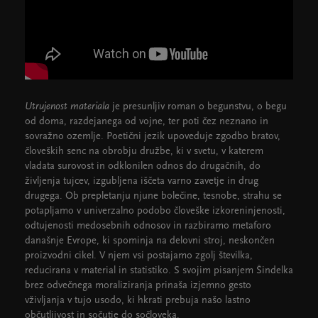
Utrujenost materiala
je presunljiv roman o begunstvu, o begu
od doma, razdejanega od vojne, ter poti čez neznano in
sovražno ozemlje. Poetični jezik upoveduje zgodbo bratov,
človeških senc na obrobju družbe, ki v svetu, v katerem
vladata surovost in odklonilen odnos do drugačnih, do
življenja tujcev, izgubljena iščeta varno zavetje in drug
drugega. Ob prepletanju njune bolečine, tesnobe, strahu se
potapljamo v univerzalno podobo človeške izkoreninjenosti,
odtujenosti medosebnih odnosov in razbiramo metaforo
današnje Evrope, ki spominja na delovni stroj, neskončen
proizvodni cikel. V njem vsi postajamo zgolj številka,
reducirana v material in statistiko. S svojim pisanjem Šindelka
brez odvečnega moraliziranja prinaša izjemno gesto
vživljanja v tujo usodo, ki hkrati prebuja našo lastno
občutljivost in sočutje do sočloveka.