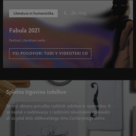
8. - 26. maj.
Literatura in humanistika
Fabula 2021
Festival Literature sveta
VSI POGOVORI TUDI V VIDEOTEKI CD
Fabula 2021 " width="580" height="395">
Spletna trgovina izdelkov
Skrbno izbrano ponudba različnih izdelkov in spominkov, ki
so nastali v sodelovanju z različnimi slovenskimi oblikovalci
ali so plod dela oblikovalskega tima Cankarjevega doma.