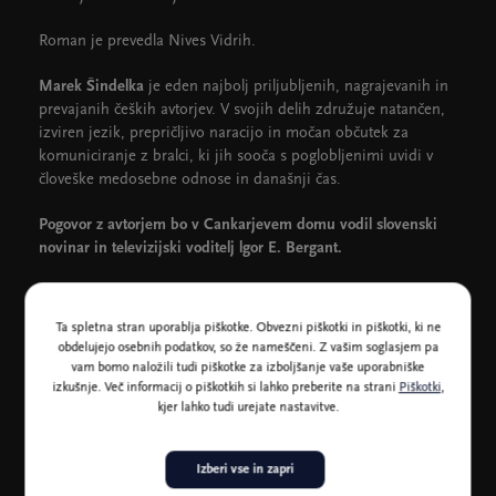
Roman je prevedla Nives Vidrih.
Marek Šindelka
je eden najbolj priljubljenih, nagrajevanih in
prevajanih čeških avtorjev. V svojih delih združuje natančen,
izviren jezik, prepričljivo naracijo in močan občutek za
komuniciranje z bralci, ki jih sooča s poglobljenimi uvidi v
človeške medosebne odnose in današnji čas.
Pogovor z avtorjem bo v Cankarjevem domu vodil slovenski
novinar in televizijski voditelj lgor E. Bergant.
Gostovanje Marka Šindelke na Fabuli je podprl Češki literarni
center.
Ta spletna stran uporablja piškotke. Obvezni piškotki in piškotki, ki ne
obdelujejo osebnih podatkov, so že nameščeni. Z vašim soglasjem pa
Zagotovljen bo prevod.
vam bomo naložili tudi piškotke za izboljšanje vaše uporabniške
izkušnje. Več informacij o piškotkih si lahko preberite na strani
Piškotki
,
kjer lahko tudi urejate nastavitve.
Obisk prireditev v Cankarjevem domu skladno s
spremenjenim odlokom o začasni omejitvi ponujanja
kulturnih storitev končnim uporabnikom v Republiki Sloveniji.
Izberi vse in zapri
Varno na dogodke >>