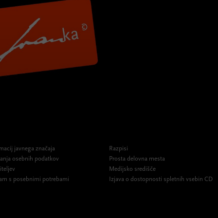
macij javnega značaja
Razpisi
ovanja osebnih podatkov
Prosta delovna mesta
iteljev
Medijsko središče
am s posebnimi potrebami
Izjava o dostopnosti spletnih vsebin CD