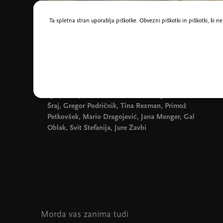
Ta spletna stran uporablja piškotke. Obvezni piškotki in piškotki, ki 
Foto Barbara Čeferin
Igrajo:
Gaja Filač, Luka Bokšan, Gregor Čušin, Inti
Šraj, Gregor Podričnik, Tina Resman, Primož
Petkovšek, Mario Dragojević, Jana Menger, Gal
Oblak, Svit Stefanija, Jure Žavbi
Morda vas zanima tudi