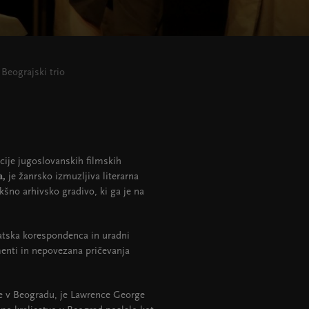
Beograjski trio
cije jugoslovanskih filmskih
a,
je žanrsko izmuzljiva literarna
kšno arhivsko gradivo, ki ga je na
matska korespondenca in uradni
menti in nepovezana pričevanja
ne v Beogradu, je Lawrence George