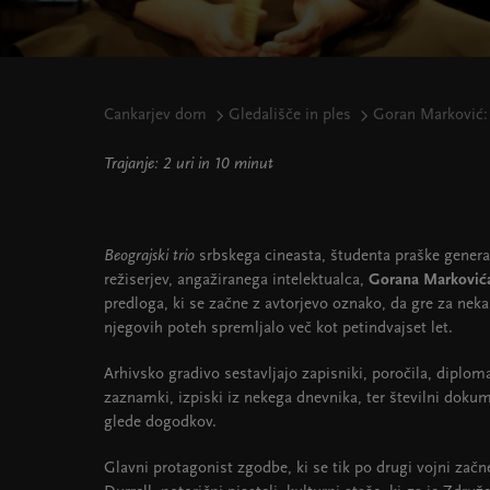
Cankarjev dom
Gledališče in ples
Goran Marković: 
Trajanje: 2 uri in 10 minut
Beograjski trio
srbskega cineasta, študenta praške genera
režiserjev, angažiranega intelektualca,
Gorana Marković
predloga, ki se začne z avtorjevo oznako, da gre za neka
njegovih poteh spremljalo več kot petindvajset let.
Arhivsko gradivo sestavljajo zapisniki, poročila, diplo
zaznamki, izpiski iz nekega dnevnika, ter številni doku
glede dogodkov.
Glavni protagonist zgodbe, ki se tik po drugi vojni zač