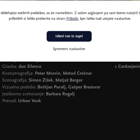
ne obdelujejo osebnih podatkov, so že nameščeni. Z vašim soglasjem pa vam bomo naložili t
piškotkih si lahko preberite na strani
Piškotki
, kjer lahko tudi urejate nastavitve.
Foto Barbara Čeferin
Izberi vse in zapri
Spremeni nastavitve
Koreografija:
Gregor Luštek
Produkcija:
A
Glasba:
duo Silence
s
Cankarjev
Kostumografija:
Peter Movrin, Metod Črešnar
Scenografija:
Simon Žižek, Matjaž Berger
Vizualna podoba:
Boštjan Pucelj, Gašper Brezovar
Jezikovno svetovanje:
Barbara Rogelj
Prevod:
Urban Vovk