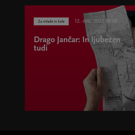
12. dec. 2025 19:00
Za mlade in šole
Drago Jančar: In ljubezen
tudi