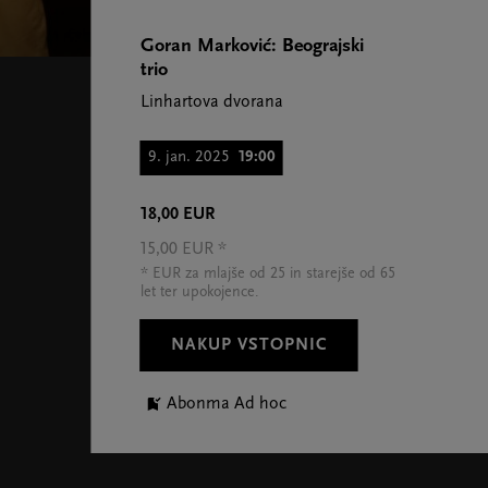
Goran Marković: Beograjski
trio
Linhartova dvorana
9. jan. 2025
19:00
18,00 EUR
15,00 EUR *
* EUR za mlajše od 25 in starejše od 65
let ter upokojence.
NAKUP VSTOPNIC
Abonma Ad hoc