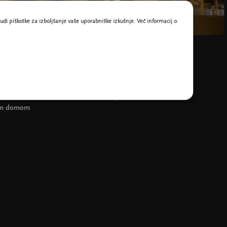
udi piškotke za izboljšanje vaše uporabniške izkušnje. Več informacij o
Foto Barbara Čeferin
nton Podbevšek Teater
; v sodelovanju
im domom