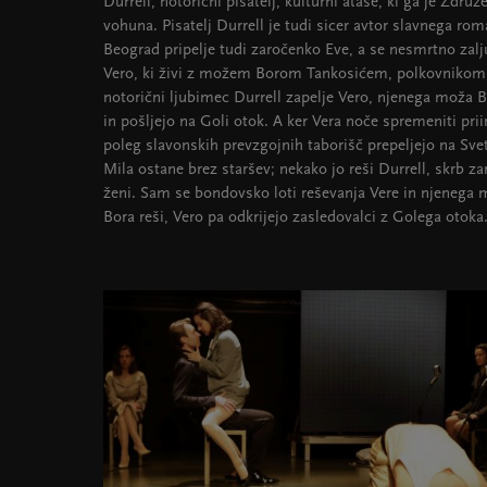
Durrell, notorični pisatelj, kulturni ataše, ki ga je Zdru
vohuna. Pisatelj Durrell je tudi sicer avtor slavnega rom
Beograd pripelje tudi zaročenko Eve, a se nesmrtno zalju
Vero, ki živi z možem Borom Tankosićem, polkovnikom
notorični ljubimec Durrell zapelje Vero, njenega moža Bo
in pošljejo na Goli otok. A ker Vera noče spremeniti pri
poleg slavonskih prevzgojnih taborišč prepeljejo na Svet
Mila ostane brez staršev; nekako jo reši Durrell, skrb zan
ženi. Sam se bondovsko loti reševanja Vere in njenega 
Bora reši, Vero pa odkrijejo zasledovalci z Golega otoka