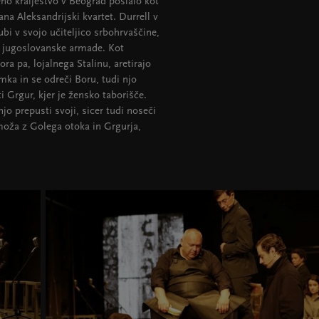
ženo kraljestvo v Beograd poslalo kot
ana Aleksandrijski kvartet. Durrell v
bi v svojo učiteljico srbohrvaščine,
 jugoslovanske armade. Kot
ra pa, lojalnega Stalinu, aretirajo
imka in se odreči Boru, tudi njo
i Grgur, kjer je žensko taborišče.
jo prepusti svoji, sicer tudi noseči
moža z Golega otoka in Grgurja,
.