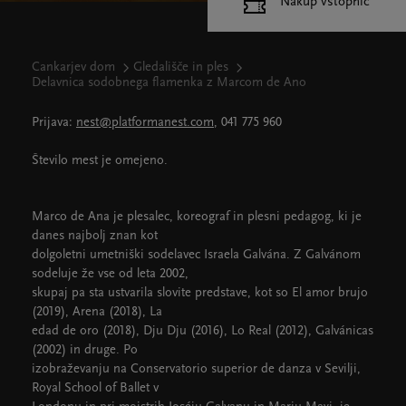
Nakup vstopnic
Cankarjev dom
Gledališče in ples
Delavnica sodobnega flamenka z Marcom de Ano
Prijava:
nest@platformanest.com
, 041 775 960
Število mest je omejeno.
Marco de Ana je plesalec, koreograf in plesni pedagog, ki je
danes najbolj znan kot
dolgoletni umetniški sodelavec Israela Galvána. Z Galvánom
sodeluje že vse od leta 2002,
skupaj pa sta ustvarila slovite predstave, kot so El amor brujo
(2019), Arena (2018), La
edad de oro (2018), Dju Dju (2016), Lo Real (2012), Galvánicas
(2002) in druge. Po
izobraževanju na Conservatorio superior de danza v Sevilji,
Royal School of Ballet v