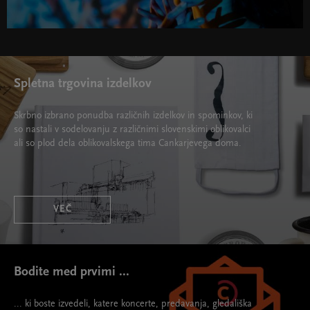
Spletna trgovina izdelkov
Skrbno izbrano ponudba različnih izdelkov in spominkov, ki
so nastali v sodelovanju z različnimi slovenskimi oblikovalci
ali so plod dela oblikovalskega tima Cankarjevega doma.
VEČ
Bodite med prvimi ...
... ki boste izvedeli, katere koncerte, predavanja, gledališka