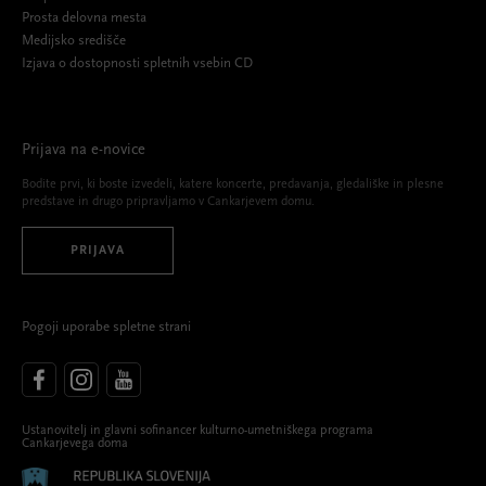
Prosta delovna mesta
Medijsko središče
Izjava o dostopnosti spletnih vsebin CD
Prijava na e-novice
Bodite prvi, ki boste izvedeli, katere koncerte, predavanja, gledališke in plesne
predstave in drugo pripravljamo v Cankarjevem domu.
PRIJAVA
Pogoji uporabe spletne strani
Ustanovitelj in glavni sofinancer kulturno-umetniškega programa
Cankarjevega doma