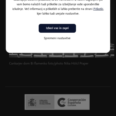
vam bomo naložili tudi piškotke za izboljšanje vaše uporabniške
izkušnje. Več informacij o piškotkih si lahko preberite na strani
Piškotki
,
kjer lahko tudi urejate nastavitve.
Izberi vse in zapri
Spremeni nastavitve
Cankarjev dom Bi flamenko foto/photo Nika Hölcl Praper