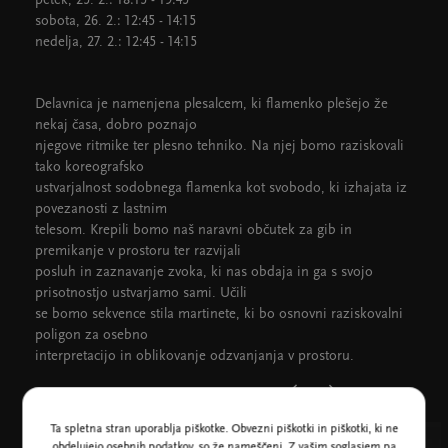
petek, 25. 2.: 18:15 - 19:45
sobota, 26. 2.: 12:45 - 14:15
nedelja, 27. 2.: 12:45 - 14:15
Delavnica je namenjena plesalcem, ki flamenko plešejo že
nekaj časa, dobro poznajo
njegove ritmike ter plesno tehniko. Na njej bomo raziskovali
tako koreografsko
ustvarjalnost sodobnega flamenka kot svobodo, ki izhajata iz
povezanosti z lastnim
telesom. Krepili bomo naš naravni občutek za gib in
premikanje v prostoru ter razvijali
posluh in zaznavanje zvoka, ki nas obdaja in ga s svojo
prisotnostjo ustvarjamo sami. Učili
se bomo sekvence stila martinete, ki bo osnovni raziskovalni
poligon za osebno
interpretacijo in oblikovanje odzvanjanja v prostoru.
Ta spletna stran uporablja piškotke. Obvezni piškotki in piškotki, ki ne
obdelujejo osebnih podatkov, so že nameščeni. Z vašim soglasjem pa