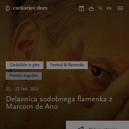
Skip
to
EN
6
main
content
Gledališče in ples
Festival Bi flamenko
Pretekli dogodek
25. - 27. feb. 2022
Delavnica sodobnega flamenka z
Marcom de Ano