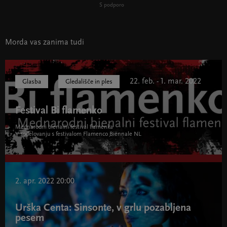
S podporo
Morda vas zanima tudi
22. feb. - 1. mar. 2022
Glasba
Gledališče in ples
Festival Bi flamenko
Mednarodni bienalni festival flamenka
V sodelovanju s festivalom Flamenco Biënnale NL
Festival Bi flamenko " width="580" height="395">
2. apr. 2022 20:00
Urška Centa: Sinsonte, v grlu pozabljena
pesem