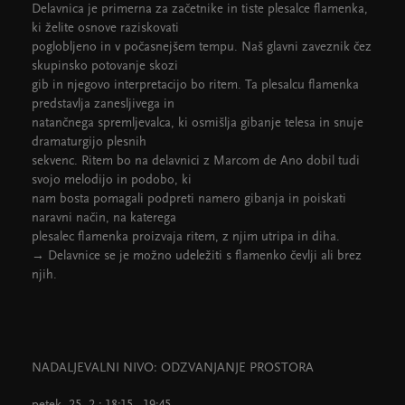
Delavnica je primerna za začetnike in tiste plesalce flamenka,
ki želite osnove raziskovati
poglobljeno in v počasnejšem tempu. Naš glavni zaveznik čez
skupinsko potovanje skozi
gib in njegovo interpretacijo bo ritem. Ta plesalcu flamenka
predstavlja zanesljivega in
natančnega spremljevalca, ki osmišlja gibanje telesa in snuje
dramaturgijo plesnih
sekvenc. Ritem bo na delavnici z Marcom de Ano dobil tudi
svojo melodijo in podobo, ki
nam bosta pomagali podpreti namero gibanja in poiskati
naravni način, na katerega
plesalec flamenka proizvaja ritem, z njim utripa in diha.
→ Delavnice se je možno udeležiti s flamenko čevlji ali brez
njih.
NADALJEVALNI NIVO: ODZVANJANJE PROSTORA