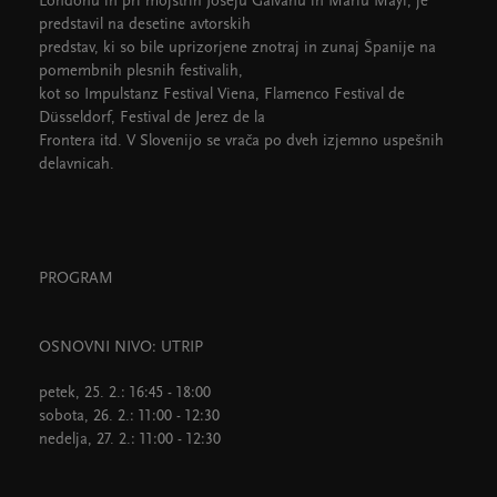
Londonu in pri mojstrih Joséju Galvanu in Mariu Mayi, je
predstavil na desetine avtorskih
predstav, ki so bile uprizorjene znotraj in zunaj Španije na
pomembnih plesnih festivalih,
kot so Impulstanz Festival Viena, Flamenco Festival de
Düsseldorf, Festival de Jerez de la
Frontera itd. V Slovenijo se vrača po dveh izjemno uspešnih
delavnicah.
PROGRAM
OSNOVNI NIVO: UTRIP
petek, 25. 2.: 16:45 - 18:00
sobota, 26. 2.: 11:00 - 12:30
nedelja, 27. 2.: 11:00 - 12:30