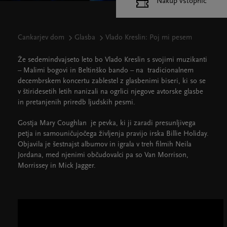
Nakup vstopnic
Cankarjev dom
Glasba
Vlado Kreslin: Poj mi pesem
Že sedemindvajseto leto bo Vlado Kreslin s svojimi muzikanti
– Malimi bogovi in Beltinško bando – na tradicionalnem
decembrskem koncertu zablestel z glasbenimi biseri, ki so se
v štiridesetih letih nanizali na ogrlici njegove avtorske glasbe
in pretanjenih priredb ljudskih pesmi.
Gostja Mary Coughlan je pevka, ki ji zaradi presunljivega
petja in samouničujočega življenja pravijo irska Billie Holiday.
Objavila je šestnajst albumov in igrala v treh filmih Neila
Jordana, med njenimi občudovalci pa so Van Morrison,
Morrissey in Mick Jagger.