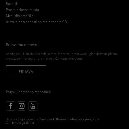
Razpisi
Prosta delovna mesta
Medijsko središče
Izjava o dostopnosti spletnih vsebin CD
Prijava na e-novice
Bodite prvi, ki boste izvedeli, katere koncerte, predavanja, gledališke in plesne
predstave in drugo pripravljamo v Cankarjevem domu.
PRIJAVA
Pogoji uporabe spletne strani
Ustanovitelj in glavni sofinancer kulturno-umetniškega programa
Cankarjevega doma