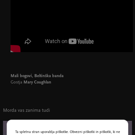
Mali bogovi, Beltinška banda
Gostja
Mary Coughlan
Morda vas zanima tudi
Ta spletna stran uporablja piškotke. Obvezni piškotki in piškotki, ki ne
27. okt. 19:30
Glasba