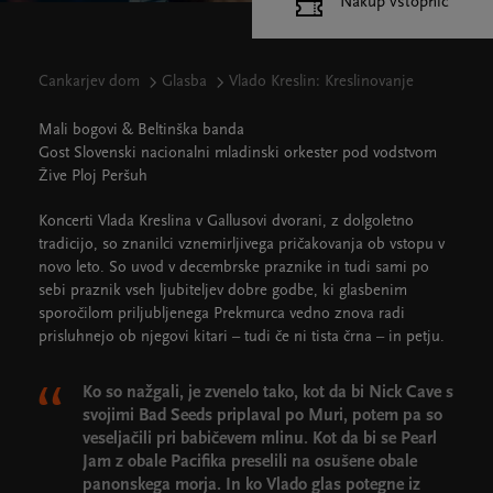
Nakup vstopnic
Cankarjev dom
Glasba
Vlado Kreslin: Kreslinovanje
Mali bogovi & Beltinška banda
Gost Slovenski nacionalni mladinski orkester pod vodstvom
Žive Ploj Peršuh
Koncerti Vlada Kreslina v Gallusovi dvorani, z dolgoletno
tradicijo, so znanilci vznemirljivega pričakovanja ob vstopu v
novo leto. So uvod v decembrske praznike in tudi sami po
sebi praznik vseh ljubiteljev dobre godbe, ki glasbenim
sporočilom priljubljenega Prekmurca vedno znova radi
prisluhnejo ob njegovi kitari – tudi če ni tista črna – in petju.
Ko so nažgali, je zvenelo tako, kot da bi Nick Cave s
svojimi Bad Seeds priplaval po Muri, potem pa so
veseljačili pri babičevem mlinu. Kot da bi se Pearl
Jam z obale Pacifika preselili na osušene obale
panonskega morja. In ko Vlado glas potegne iz