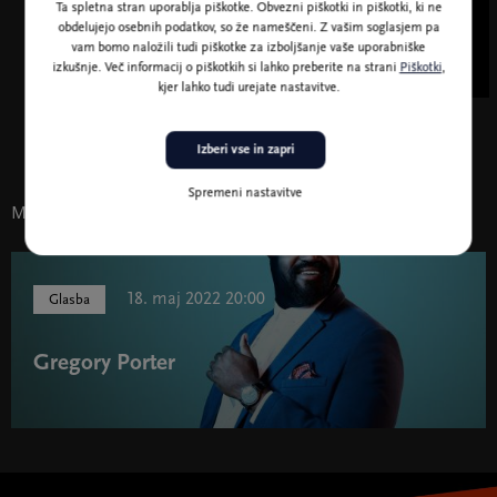
Ta spletna stran uporablja piškotke. Obvezni piškotki in piškotki, ki ne
obdelujejo osebnih podatkov, so že nameščeni. Z vašim soglasjem pa
vam bomo naložili tudi piškotke za izboljšanje vaše uporabniške
izkušnje. Več informacij o piškotkih si lahko preberite na strani
Piškotki
,
kjer lahko tudi urejate nastavitve.
Vlado Kreslin: Kaj naj ti prinesem, draga
Izberi vse in zapri
Spremeni nastavitve
Morda vas zanima tudi
18. maj 2022 20:00
Glasba
Gregory Porter