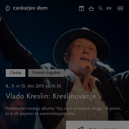
Skip
to
EN
8
main
content
Glasba
Pretekli dogodek
8., 9. in 10. dec 2019 ob 19.30
Vlado Kreslin: Kreslinovanje
Predstavitev novega albuma "Kaj naj ti prinesem, draga" in pesmi,
ki si jih pojemo že osemindvajseto leto.