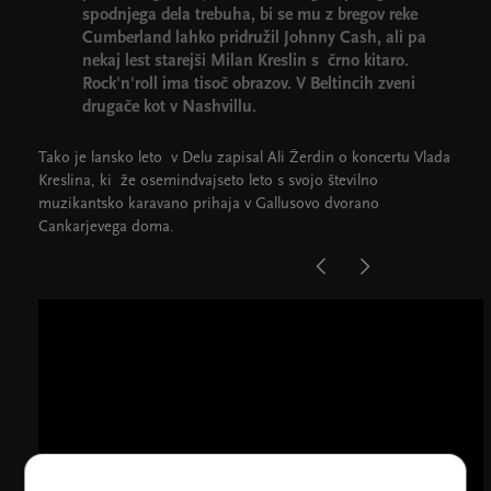
spodnjega dela trebuha, bi se mu z bregov reke
Cumberland lahko pridružil Johnny Cash, ali pa
nekaj lest starejši Milan Kreslin s črno kitaro.
Rock'n'roll ima tisoč obrazov. V Beltincih zveni
drugače kot v Nashvillu.
Tako je lansko leto v Delu zapisal Ali Žerdin o koncertu Vlada
Kreslina, ki že osemindvajseto leto s svojo številno
muzikantsko karavano prihaja v Gallusovo dvorano
Cankarjevega doma.