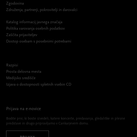
Zgodovina
Združenja, partnerji, pokrovitelji in darovalci
Katalog informacij javnega značaja
Politika varovanja osebnih podatkov
Zaščita prijaviteljev
Dostop osebam s posebnimi potrebami
Razpisi
Prosta delovna mesta
Medijsko središče
Izjava o dostopnosti spletnih vsebin CD
Prijava na e-novice
Bodite prvi, ki boste izvedeli, katere koncerte, predavanja, gledališke in plesne
predstave in drugo pripravljamo v Cankarjevem domu.