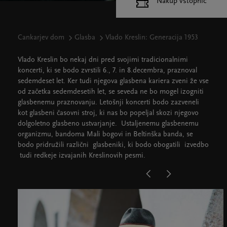
Nakup vstopnic
Cankarjev dom
Glasba
Vlado Kreslin: Generacija 1953
Vlado Kreslin bo nekaj dni pred svojimi tradicionalnimi
koncerti, ki se bodo zvrstili 6., 7. in 8.decembra, praznoval
sedemdeset let. Ker tudi njegova glasbena kariera zveni že vse
od začetka sedemdesetih let, se seveda ne bo mogel izogniti
glasbenemu praznovanju. Letošnji koncerti bodo zazveneli
kot glasbeni časovni stroj, ki nas bo popeljal skozi njegovo
dolgoletno glasbeno ustvarjanje. Ustaljenemu glasbenemu
organizmu, bandoma Mali bogovi in Beltinška banda, se
bodo pridružili različni glasbeniki, ki bodo obogatili izvedbo
tudi redkeje izvajanih Kreslinovih pesmi.