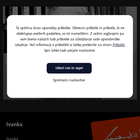
24. nov. 2023 20:00
Ta spletna stran uporablja piškotke. Obvezni piškotki in piškotki, ki ne
Zoran Predin & Trio
obdelujejo osebnih podatkov, so že nameščeni. Z vašim soglasjem pa
vam bomo naložili tudi piškotke za izboljšanje vaše uporabniške
izkušnje. Več informacij o piškotkih si lahko preberite na strani
Piškotki
,
kjer lahko tudi urejate nastavitve.
16. jan. 2024 20:00
Izberi vse in zapri
Damir Imamović
Spremeni nastavitve
Ivanka
Ivanka