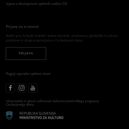
Izjava o dostopnosti spletnih vsebin CD
Prijava na e-novice
Bodite prvi, ki boste izvedeli, katere koncerte, predavanja, gledališke in plesne
predstave in drugo pripravljamo v Cankarjevem domu.
PRIJAVA
Pogoji uporabe spletne strani
Ustanovitelj in glavni sofinancer kulturno-umetniškega programa
Cankarjevega doma