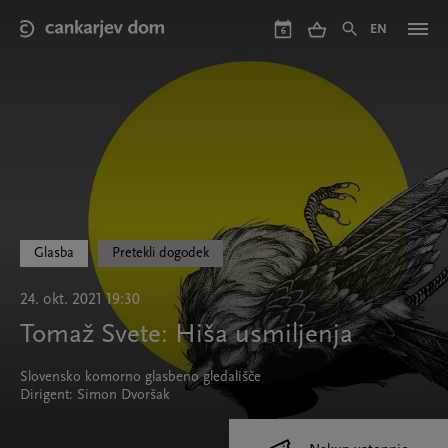
Skip
to
EN
6
main
content
Glasba
Pretekli dogodek
24. okt. 2021 19:30
Tomaž Svete: Hiša usmiljenja
Slovensko komorno glasbeno gledališče
Dirigent: Simon Dvoršak