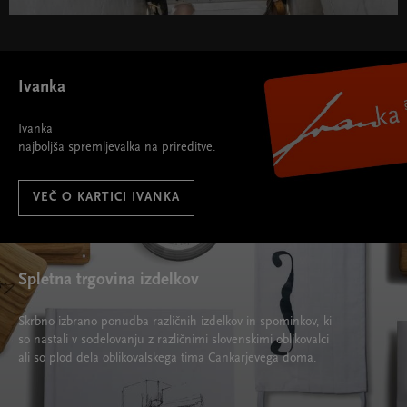
Ivanka
Ivanka
najboljša spremljevalka na prireditve.
VEČ O KARTICI IVANKA
Spletna trgovina izdelkov
Skrbno izbrano ponudba različnih izdelkov in spominkov, ki
so nastali v sodelovanju z različnimi slovenskimi oblikovalci
ali so plod dela oblikovalskega tima Cankarjevega doma.