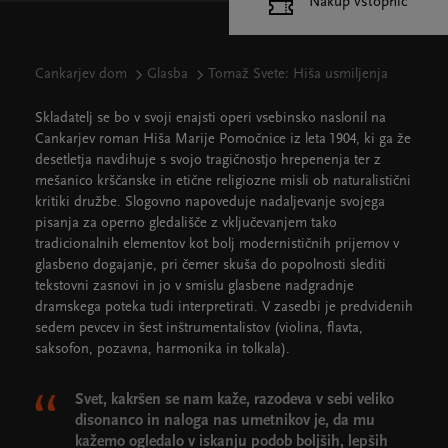
Nakup vstopnic
Cankarjev dom
Glasba
Tomaž Svete: Hiša usmiljenja
Skladatelj se bo v svoji enajsti operi vsebinsko naslonil na
Cankarjev roman Hiša Marije Pomočnice iz leta 1904, ki ga že
desetletja navdihuje s svojo tragičnostjo hrepenenja ter z
mešanico krščanske in etične religiozne misli ob naturalistični
kritiki družbe. Slogovno napoveduje nadaljevanje svojega
pisanja za operno gledališče z vključevanjem tako
tradicionalnih elementov kot bolj modernističnih prijemov v
glasbeno dogajanje, pri čemer skuša do popolnosti slediti
tekstovni zasnovi in jo v smislu glasbene nadgradnje
dramskega poteka tudi interpretirati. V zasedbi je predvidenih
sedem pevcev in šest inštrumentalistov (violina, flavta,
saksofon, pozavna, harmonika in tolkala).
Svet, kakršen se nam kaže, razodeva v sebi veliko
disonanco in naloga nas umetnikov je, da mu
kažemo ogledalo v iskanju podob boljših, lepših