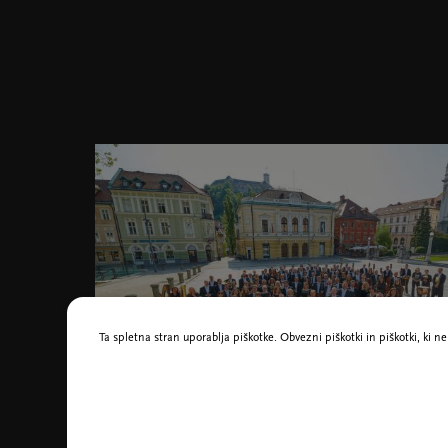
Ta spletna stran uporablja piškotke. Obvezni piškotki in piškotki, ki 
Orkester Slovenske filharmonije, foto Janez Kotar