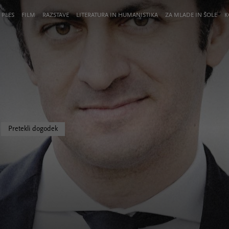
 PLES
FILM
RAZSTAVE
LITERATURA IN HUMANISTIKA
ZA MLADE IN ŠOLE
K
Pretekli dogodek