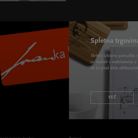
 width="580" height="395">
Spletna trgovin
Skrbno izbrano ponudba ra
so nastali v sodelovanju z 
ali so plod dela oblikova
VEČ