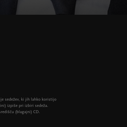
e sedežev, ki jih lahko koristijo
ni) izpiše pri izbiri sedeža.
središču (blagajni) CD.