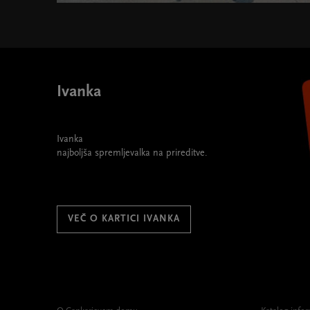
Abonma SOS - Sodobne orkestrske skladbe 2021/22 "
Ivanka
Ivanka
najboljša spremljevalka na prireditve.
VEČ O KARTICI IVANKA