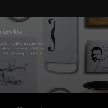
a izdelkov
zličnih izdelkov in spominkov, ki
različnimi slovenskimi oblikovalci
lskega tima Cankarjevega doma.