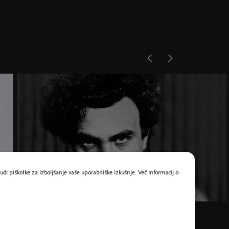
udi piškotke za izboljšanje vaše uporabniške izkušnje. Več informacij o
Edgard Varese, foto Alamy