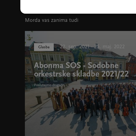
Morda vas zanima tudi
22. sep. 2021 - 25. maj. 2022
Glasba
Abonma SOS - Sodobne
orkestrske skladbe 2021/22
Poslušajmo drugače