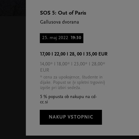
SOS 5: Out of Paris
Gallusova dvorana
25. maj 2022
19:30
17,00 I 22,00 I 28, 00 I 35,00 EUR
14,00* I 18,00* I 23,00* I 28,00*
EUR
* cena za upokojence, študente in
dijake. Popust se (v spletni trgovini)
izpiše pri izbiri sedeža.
5 % popusta ob nakupu na cd-
cc.si
NAKUP VSTOPNIC