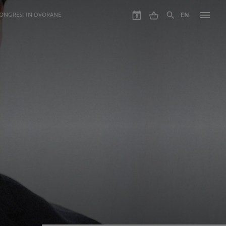
ONGRESI IN DVORANE
EN
8