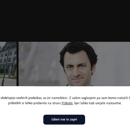
ne obdelujejo osebnih podatkov, so že nameščeni. Z vašim soglasjem pa vam bomo naložili t
piškotkih si lahko preberite na strani
Piškotki
, kjer lahko tudi urejate nastavitve.
Izberi vse in zapri
Alejo Pérez, foto Karim Khawatmi