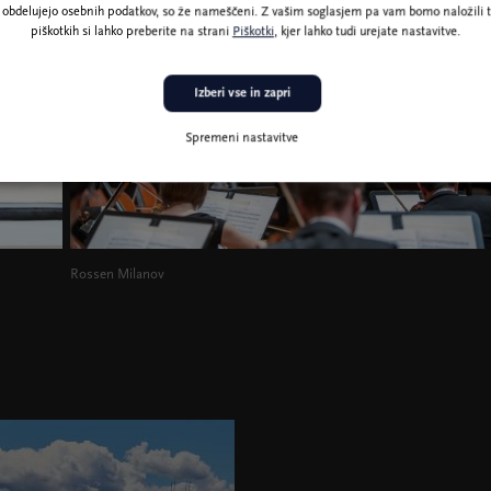
ne obdelujejo osebnih podatkov, so že nameščeni. Z vašim soglasjem pa vam bomo naložili t
piškotkih si lahko preberite na strani
Piškotki
, kjer lahko tudi urejate nastavitve.
Izberi vse in zapri
Spremeni nastavitve
Rossen Milanov