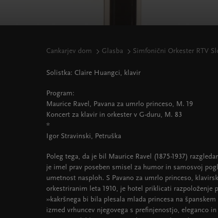
Cankarjev dom
Glasba
Simfonični Orkester RTV Sl
Solistka: Claire Huangci, klavir
Program:
Maurice Ravel, Pavana za umrlo princeso, M. 19
Koncert za klavir in orkester v G-duru, M. 83
*
Igor Stravinski, Petruška
Poleg tega, da je bil Maurice Ravel (1875-1937) razgledan
je imel prav poseben smisel za humor in samosvoj pogle
umetnost nasploh. S Pavano za umrlo princeso, klavirs
orkestriranim leta 1910, je hotel priklicati razpoloženj
»kakršnega bi bila plesala mlada princesa na španskem
izmed vrhuncev njegovega s prefinjenostjo, eleganco i