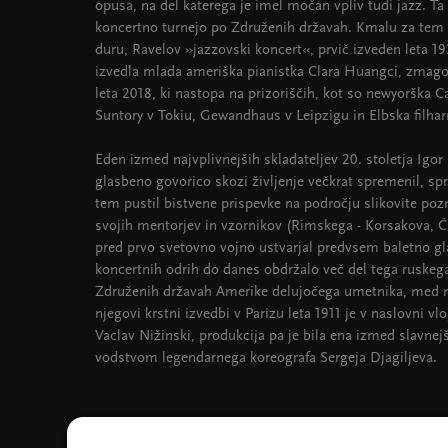
opusa, na del katerega je imel močan vpliv tudi jazz. T
koncertno turnejo po Združenih državah. Kmalu za tem je
duru, Ravelov »jazzovski koncert«, prvič izveden leta 19
izvedla mlada ameriška pianistka Clara Huangci, zmag
leta 2018, ki nastopa na prizoriščih, kot so newyorška 
Suntory v Tokiu, Gewandhaus v Leipzigu in Elbska filha
Eden izmed najvplivnejših skladateljev 20. stoletja Igor
glasbeno govorico skozi življenje večkrat spremenil, spr
tem pustil bistvene prispevke na področju slikovite poz
svojih mentorjev in vzornikov (Rimskega - Korsakova, Č
pred prvo svetovno vojno ustvarjal predvsem baletno gla
koncertnih odrih do danes obdržalo več del tega ruskega, 
Združenih državah Amerike delujočega umetnika, med nji
njegovi krstni izvedbi v Parizu leta 1911 je v naslovni vl
Vaclav Nižinski, produkcija pa je bila ena izmed slavne
vodstvom legendarnega koreografa Sergeja Djagiljeva.