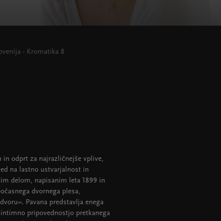
ovenija - Kromatika 8
 in odprt za najrazličnejše vplive,
d na lastno ustvarjalnost in
kim delom, napisanim leta 1899 in
e počasnega dvornega plesa,
 dvoru«. Pavana predstavlja enega
n intimno pripovednostjo pretkanega