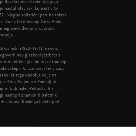
a je Ravela prevzel med njegovo
 nastal Klavirski koncert v G-
32. Njegov solistični part bo tokrat
ovalka na tekmovanju Geza Anda
Carnegiejeva dvorana, dvorana
rmonija.
 Stravinski (1882–1971) je svojo
egovoril nov glasbeni jezik ter s
noromantične glasbe ruske tradicije
ajkovskega, Glazunova) ter v času
sbo. Iz tega obdobja se je na
večino življenja v Franciji in
mi tudi balet Petruška. Pri
ogi nastopil znameniti baletnik
jših v opusu Ruskega baleta pod