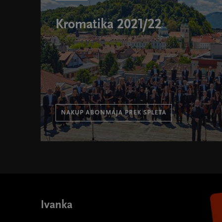
Kromatika 2021/22
NAKUP ABONMAJA PREK SPLETA
Kromatika 2021/22 " width="580" height="395">
Ivanka