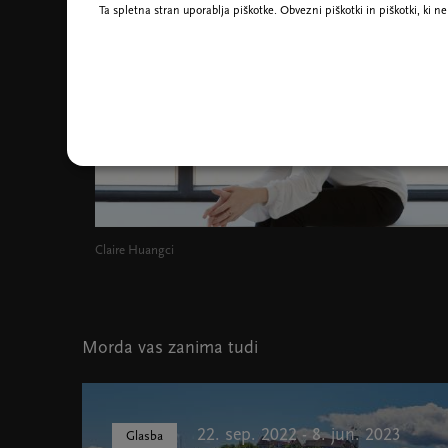
Ta spletna stran uporablja piškotke. Obvezni piškotki in piškotki, ki 
Claire Huangci
Morda vas zanima tudi
22. sep. 2022 - 8. jun. 2023
Glasba