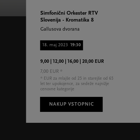
Simfonični Orkester RTV
Slovenija - Kromatika 8
Gallusova dvorana
18. maj 2023
19:30
9,00 | 12,00 | 16,00 | 20,00 EUR
7,00 EUR *
* EUR za mlajše od 25 in starejše od 65
let ter upokojence, za sedeže najnižje
cenovne kategorije
NAKUP VSTOPNIC