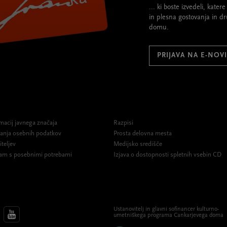
... ki boste izvedeli, kate
in plesna gostovanja in d
domu.
PRIJAVA NA E-NOV
macij javnega značaja
Razpisi
ovanja osebnih podatkov
Prosta delovna mesta
iteljev
Medijsko središče
am s posebnimi potrebami
Izjava o dostopnosti spletnih vsebin CD
Ustanovitelj in glavni sofinancer kulturno-
umetniškega programa Cankarjevega doma