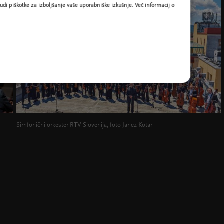
udi piškotke za izboljšanje vaše uporabniške izkušnje. Več informacij o
Simfonični orkester RTV Slovenija, foto Janez Kotar