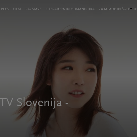
 PLES
FILM
RAZSTAVE
LITERATURA IN HUMANISTIKA
ZA MLADE IN ŠOLE
K
TV Slovenija -