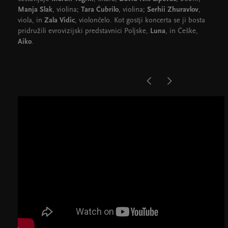
Manja Slak
, violina;
Tara Čubrilo
, violina;
Serhii Zhuravlov
,
viola, in
Zala Vidic
, violončelo. Kot gostji koncerta se ji bosta
pridružili evrovizijski predstavnici Poljske,
Luna
, in Češke,
Aiko
.