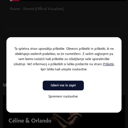
Raiven - Reverie [Official Visualizer]
Ta spletna stran uporablja piškotke. Obvezni piškotki in piškotki, ki ne
obdelujejo osebnih podatkov, so že nameščeni. Z vašim soglasjem pa
vam bomo naložili tudi piškotke za izboljšanje vaše uporabniške
izkušnje. Več informacij o piškotkih si lahko preberite na strani
Piškotki
,
Pokrovitelj koncerta
kjer lahko tudi urejate nastavitve.
Morda vas zanima tudi
Izberi vse in zapri
Spremeni nastavitve
24. sep. 2025 19:30
Céline & Orlando