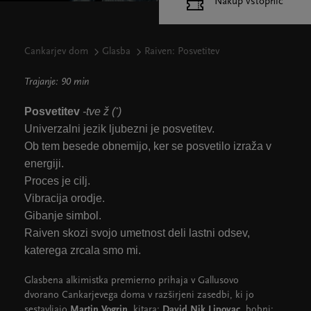
Nakup vstopnic
Cankarjev dom
Glasba
Raiven: Posvetitev
Trajanje: 90 min
Posvetitev
-tve ž (
)
ȋ
Univerzalni jezik ljubezni je posvetitev.
Ob tem besede obnemijo, ker se posvetilo izraža v
energiji.
Proces je cilj.
Vibracija orodje.
Gibanje simbol.
Raiven skozi svojo umetnost deli lastni odsev,
katerega zrcala smo mi.
Glasbena alkimistka premierno prihaja v Gallusovo
dvorano Cankarjevega doma v razširjeni zasedbi, ki jo
sestavljajo
Martin Vogrin
, kitara;
David Nik Lipovac
, bobni;