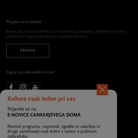
Prijava na e-novice
Bodite prvi, ki boste izvedeli, katere koncerte, predavanja, gledališke in plesne
predstave in drugo pripravljamo v Cankarjevem domu.
PRIJAVA
Pogoji uporabe spletne strani
Kultura vsak teden pri vas
Ustanovitelj in glavni sofinancer kulturno-umetniškega programa
Cankarjevega doma
Prijavite se na
E-NOVICE CANKARJEVEGA DOMA
Novosti programa, napovedi, zgodbe in zakulisja in
druge zanimivosti vsak teden v vašem e-poštnem
nabiralniku.