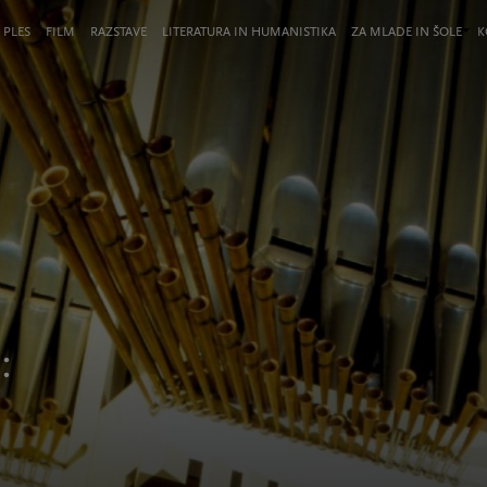
 PLES
FILM
RAZSTAVE
LITERATURA IN HUMANISTIKA
ZA MLADE IN ŠOLE
K
: