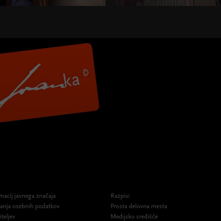
macij javnega značaja
Razpisi
ovanja osebnih podatkov
Prosta delovna mesta
iteljev
Medijsko središče