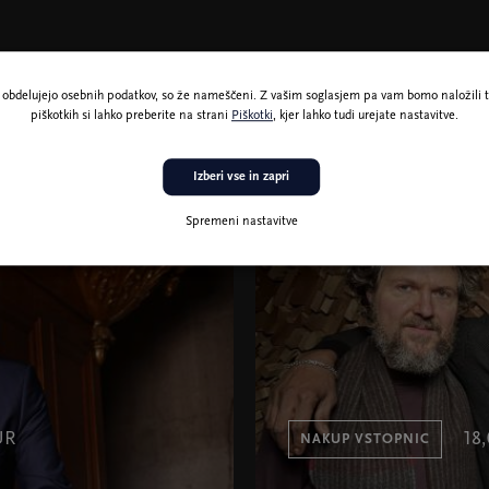
ne obdelujejo osebnih podatkov, so že nameščeni. Z vašim soglasjem pa vam bomo naložili t
piškotkih si lahko preberite na strani
Piškotki
, kjer lahko tudi urejate nastavitve.
24. nov. 19:3
Izberi vse in zapri
Glasba
Spremeni nastavitve
The Otherlands
UR
18
NAKUP VSTOPNIC