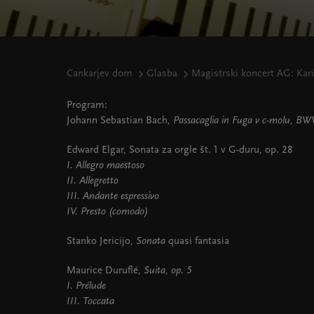
Cankarjev dom
Glasba
Magistrski koncert AG: Kari
Program:
Johann Sebastian Bach
, Passacaglia in Fuga v c-molu, B
Edward Elgar, Sonata za orgle št. 1 v G-duru, op. 28
I. Allegro maestoso
II. Allegretto
III. Andante espressivo
IV. Presto (comodo)
Stanko Jericijo,
Sonata
quasi fantasia
Maurice Duruflé,
Suita, op. 5
I. Prélude
III. Toccata