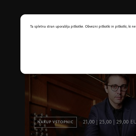
Morda vas zanima tudi
Ta spletna stran uporablja piškotke. Obvezni piškotki in piškotki, ki 
31. maj 19:30
Glasba
Christian Schmitt, orgle
21,00 | 25,00 | 29,00 E
NAKUP VSTOPNIC