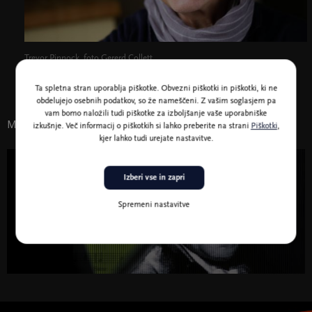
Trevor Pinnock, foto Gererd Collett
Ta spletna stran uporablja piškotke. Obvezni piškotki in piškotki, ki ne
obdelujejo osebnih podatkov, so že nameščeni. Z vašim soglasjem pa
vam bomo naložili tudi piškotke za izboljšanje vaše uporabniške
Morda vas zanima tudi
izkušnje. Več informacij o piškotkih si lahko preberite na strani
Piškotki
,
kjer lahko tudi urejate nastavitve.
15. jul. 2025 - 15. jun. 2026
Izberi vse in zapri
Glasba
Spremeni nastavitve
Abonma FKK – Filharmonični klasični
koncerti 2025/26
Abonma FKK – Filharmonični klasični koncerti 2025/26 "
width="580" height="395">