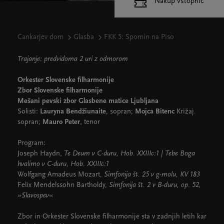
Nakup vstopnic
Cankarjev dom
Glasba
FKK 5: Spomin na Piso
Trajanje: predvidoma 2 uri z odmorom
Orkester Slovenske filharmonije
Zbor Slovenske filharmonije
Mešani pevski zbor Glasbene matice Ljubljana
Solisti:
Lauryna Bendžiunaite
, sopran;
Mojca Bitenc
Križaj.
sopran;
Mauro Peter
, tenor
Program:
Joseph Haydn,
Te Deum v C-duru, Hob. XXIIIc:1 | Tebe Boga
hvalimo v C-duru, Hob. XXIIIc:1
Wolfgang Amadeus Mozart,
Simfonija št. 25 v g-molu, KV 183
Felix Mendelssohn Bartholdy,
Simfonija št. 2 v B-duru, op. 52,
»Slavospev«
Zbor in Orkester Slovenske filharmonije sta v zadnjih letih kar