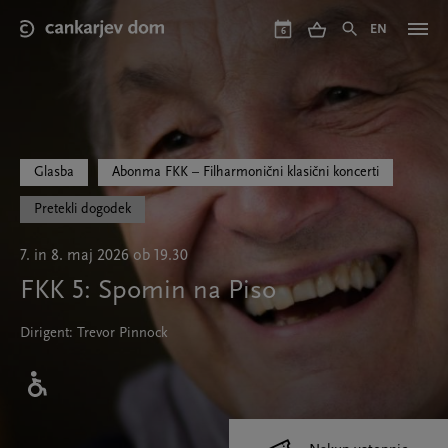
Skip
to
EN
6
main
content
Glasba
Abonma FKK – Filharmonični klasični koncerti
Pretekli dogodek
7. in 8. maj 2026 ob 19.30
FKK 5: Spomin na Piso
Dirigent: Trevor Pinnock