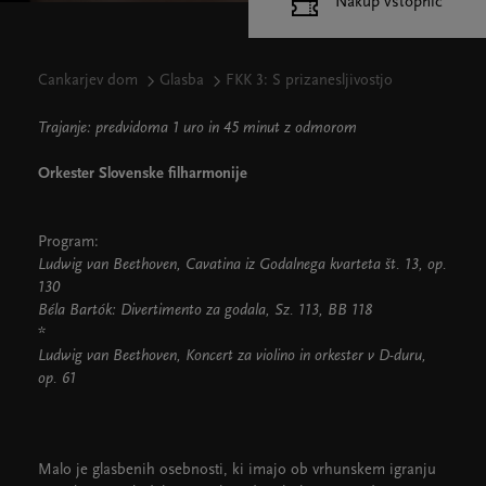
Nakup vstopnic
Cankarjev dom
Glasba
FKK 3: S prizanesljivostjo
Trajanje: predvidoma 1 uro in 45 minut z odmorom
Orkester Slovenske filharmonije
Program:
Ludwig van Beethoven, Cavatina iz Godalnega kvarteta št. 13, op.
130
Béla Bartók: Divertimento za godala, Sz. 113, BB 118
*
Ludwig van Beethoven, Koncert za violino in orkester v D-duru,
op. 61
Malo je glasbenih osebnosti, ki imajo ob vrhunskem igranju