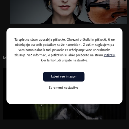
Maria Włoszczowska, foto Eduardus Lee
Ta spletna stran uporablja piškotke. Obvezni piškotki in piškotki, ki ne
obdelujejo osebnih podatkov, so že nameščeni. Z vašim soglasjem pa
vam bomo naložili tudi piškotke za izboljšanje vaše uporabniške
izkušnje. Več informacij o piškotkih si lahko preberite na strani
Piškotki
,
Morda vas zanima tudi
kjer lahko tudi urejate nastavitve.
Izberi vse in zapri
15. jul. 2025 - 15. jun. 2026
Glasba
Spremeni nastavitve
Abonma FKK – Filharmonični klasični
koncerti 2025/26
Abonma FKK – Filharmonični klasični koncerti 2025/26 "
width="580" height="395">