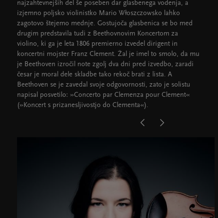
najzahtevnejših del še poseben dar glasbenega vodenja, a
izjemno poljsko violinistko Mario Włoszczowsko lahko
zagotovo štejemo mednje. Gostujoča glasbenica se bo med
drugim predstavila tudi z Beethovnovim Koncertom za
violino, ki ga je leta 1806 premierno izvedel dirigent in
koncertni mojster Franz Clement. Žal je imel to smolo, da mu
je Beethoven izročil note zgolj dva dni pred izvedbo, zaradi
česar je moral dele skladbe tako rekoč brati z lista. A
Beethoven se je zavedal svoje odgovornosti, zato je solistu
napisal posvetilo: »Concerto par Clemenza pour Clement«
(»Koncert s prizanesljivostjo do Clementa«).