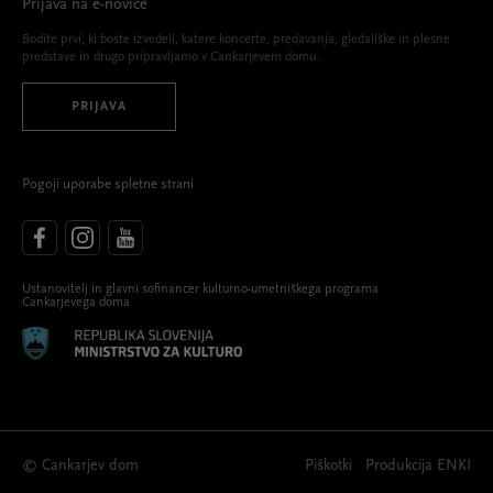
Prijava na e-novice
Bodite prvi, ki boste izvedeli, katere koncerte, predavanja, gledališke in plesne
predstave in drugo pripravljamo v Cankarjevem domu.
PRIJAVA
Pogoji uporabe spletne strani
Ustanovitelj in glavni sofinancer kulturno-umetniškega programa
Cankarjevega doma
© Cankarjev dom
Piškotki
Produkcija
ENKI