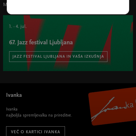
Morda vas zanima tudi
1. - 4. jul.
67. Jazz festival Ljubljana
JAZZ FESTIVAL LJUBLJANA IN VAŠA IZKUŠNJA
67. Jazz festival Ljubljana " width="580" height="395">
Ivanka
Ivanka
najboljša spremljevalka na prireditve.
VEČ O KARTICI IVANKA