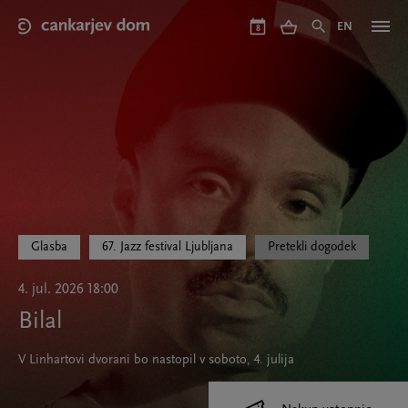
Skip
to
EN
8
main
content
Glasba
67. Jazz festival Ljubljana
Pretekli dogodek
4. jul. 2026 18:00
Bilal
V Linhartovi dvorani bo nastopil v soboto, 4. julija