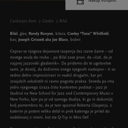
Nakup vstopnic
Cankarjev dom
Glasba
Bilal
Bilal
, glas;
Randy Runyon
, kitara;
Conley “Tone” Whitfield
,
bas;
Joseph Grissett aka Joe Blaxx
, bobni
Čeprav se njegova dejavnost razpenja čez razne žanre – od
novega soula do rocka -, pa Bilal zase pravi, da »čuti, da je
najprej jazzovski glasbenik«. Da pridemo do te ugotovitve
sami, je dovolj, da doživimo enega njegovih nastopov – ti so
vedno delno improvizirani in vsakič drugačni, kar pri
izvajalcih vokalistih ni ravno pogosta praksa. Seveda pa ima
jedro njegovega izraza čisto konkretno podstat – jazz je
študiral na New School for Jazz and Contemporary Music v
New Yorku, kjer pa je od samega študija, ki ga ni dokončal,
bolj pomembno to, da je tam spoznal Roberta Glasperja, s
katerim je potem veliko delal in prek katerega je prišel do
sodelovanj z imeni, kot sta Q-Tip in Mos Def.