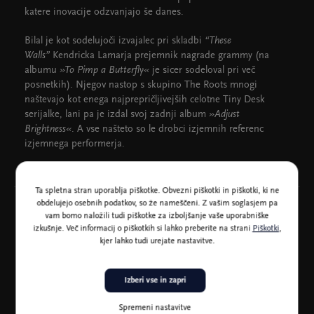
katere inovacije odzvanjajo še danes.
Bilal je kot sodelujoči izvajalec pri skladbi
“These
Walls”
Kendricka Lamarja prejemnik nagrade grammy (na
albumu
»To Pimp a Butterfly«
je sicer sodeloval pri več
posnetkih). Njegov nastop s skupino The Roots mnogi
naštevajo kot enega najprepričljivejših celotne Tiny Desk
serijalke, lani pa je izdal svoj zadnji album
»Adjust
Brightness«
. A vse našteto so le drobci izjemnih referenc
izjemnega performerja.
Ta spletna stran uporablja piškotke. Obvezni piškotki in piškotki, ki ne
obdelujejo osebnih podatkov, so že nameščeni. Z vašim soglasjem pa
vam bomo naložili tudi piškotke za izboljšanje vaše uporabniške
izkušnje. Več informacij o piškotkih si lahko preberite na strani
Piškotki
,
kjer lahko tudi urejate nastavitve.
Medijski pokrovitelji
Izberi vse in zapri
Spremeni nastavitve