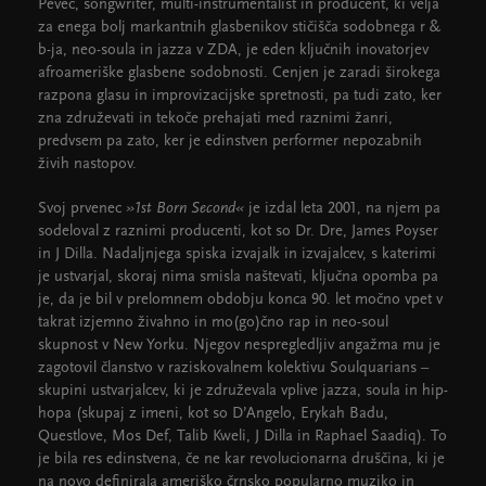
Pevec, songwriter, multi-instrumentalist in producent, ki velja
za enega bolj markantnih glasbenikov stičišča sodobnega r &
b-ja, neo-soula in jazza v ZDA, je eden ključnih inovatorjev
afroameriške glasbene sodobnosti. Cenjen je zaradi širokega
razpona glasu in improvizacijske spretnosti, pa tudi zato, ker
zna združevati in tekoče prehajati med raznimi žanri,
predvsem pa zato, ker je edinstven performer nepozabnih
živih nastopov.
Svoj prvenec
»1st Born Second«
je izdal leta 2001, na njem pa
sodeloval z raznimi producenti, kot so Dr. Dre, James Poyser
in J Dilla. Nadaljnjega spiska izvajalk in izvajalcev, s katerimi
je ustvarjal, skoraj nima smisla naštevati, ključna opomba pa
je, da je bil v prelomnem obdobju konca 90. let močno vpet v
takrat izjemno živahno in mo(go)čno rap in neo-soul
skupnost v New Yorku. Njegov nespregledljiv angažma mu je
zagotovil članstvo v raziskovalnem kolektivu Soulquarians –
skupini ustvarjalcev, ki je združevala vplive jazza, soula in hip-
hopa (skupaj z imeni, kot so D’Angelo, Erykah Badu,
Questlove, Mos Def, Talib Kweli, J Dilla in Raphael Saadiq). To
je bila res edinstvena, če ne kar revolucionarna druščina, ki je
na novo definirala ameriško črnsko popularno muziko in