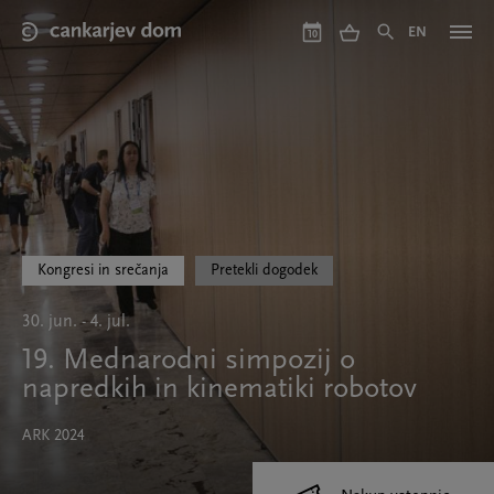
Skip
to
EN
10
main
content
Kongresi in srečanja
Pretekli dogodek
30. jun. - 4. jul.
19. Mednarodni simpozij o
napredkih in kinematiki robotov
ARK 2024