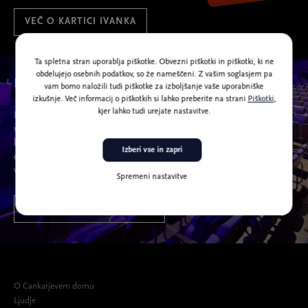
VEČ O KARTICI IVANKA
Ta spletna stran uporablja piškotke. Obvezni piškotki in piškotki, ki ne
obdelujejo osebnih podatkov, so že nameščeni. Z vašim soglasjem pa
Naše dvorane
vam bomo naložili tudi piškotke za izboljšanje vaše uporabniške
izkušnje. Več informacij o piškotkih si lahko preberite na strani
Piškotki
,
kjer lahko tudi urejate nastavitve.
Razgibana zunanjost Cankarjevega doma sledi organizaciji
v notranjosti, kjer na dvaindvajsetih prizoriščih domujeta
kulturno-umetniški program in kongresno-prireditvena
Izberi vse in zapri
dejavnost. Dvorane so tehnično opremljene za prireditve
vseh vrst in žanrov.
Spremeni nastavitve
POŠLJITE POVPRAŠEVANJE
O Cankarjevem domu
Ljudje