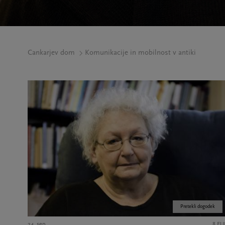
Cankarjev dom
Komunikacije in mobilnost v antiki
Pretekli dogodek
24. sep.
8 EU