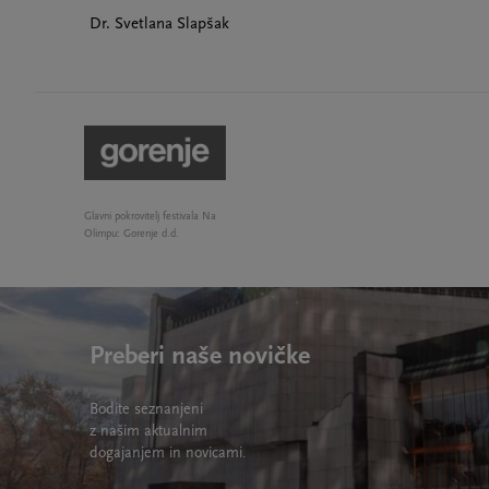
Dr. Svetlana Slapšak
Glavni pokrovitelj festivala Na
Olimpu: Gorenje d.d.
Preberi naše novičke
Bodite seznanjeni
z našim aktualnim
dogajanjem in novicami.