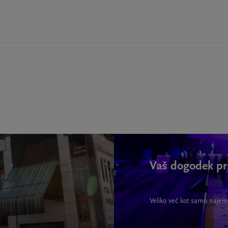
Vaš dogodek pr
Veliko več kot samo najem