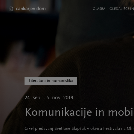
Skip
to
Meni
GLASBA
GLEDALIŠČE IN
main
v
content
glavi
strani
Literatura in humanistika
24. sep. - 5. nov. 2019
Komunikacije in mobil
Cikel predavanj Svetlane Slapšak v okviru Festivala na Ol