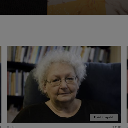
Pretekli dogodek
R
8. okt.
8 EUR
2