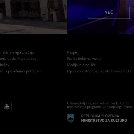
VEČ
macij javnega značaja
Razpisi
ovanja osebnih podatkov
Prosta delovna mesta
iteljev
Medijsko središče
am s posebnimi potrebami
Izjava o dostopnosti spletnih vsebin CD
Ustanovitelj in glavni sofinancer kulturno-
umetniškega programa Cankarjevega doma