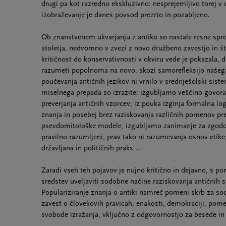
drugi pa kot razredno ekskluzivno: nesprejemljivo torej v
izobraževanje je danes povsod prezrto in pozabljeno.
Ob znanstvenem ukvarjanju z antiko so nastale resne spr
stoletja, nedvomno v zvezi z novo družbeno zavestjo in š
kritičnost do konservativnosti v okviru vede je pokazala, 
razumeti popolnoma na novo, skozi samorefleksijo našega 
poučevanja antičnih jezikov ni vrnilo v srednješolski sist
miselnega prepada so izrazite: izgubljamo veščino govo
preverjanja antičnih vzorcev; iz pouka izginja formalna log
znanja in posebej brez raziskovanja različnih pomenov 
psevdomitološke modele, izgubljamo zanimanje za zgodov
pravilno razumljeni, prav tako ni razumevanja osnov etike
državljana in političnih praks …
Zaradi vseh teh pojavov je nujno kritično in dejavno, s 
sredstev uveljaviti sodobne načine raziskovanja antičnih sv
Populariziranje znanja o antiki namreč pomeni skrb za so
zavest o človekovih pravicah, enakosti, demokraciji, pome
svobode izražanja, vključno z odgovornostjo za besede in 