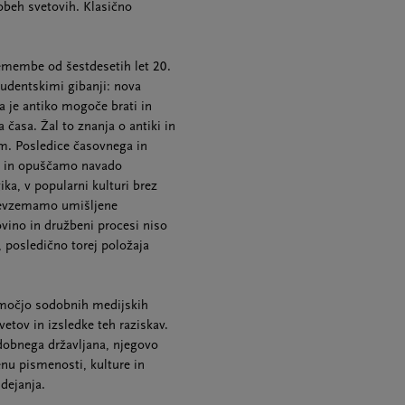
 obeh svetovih. Klasično
emembe od šestdesetih let 20.
tudentskimi gibanji: nova
da je antiko mogoče brati in
časa. Žal to znanja o antiki in
em. Posledice časovnega in
ra in opuščamo navado
ika, v popularni kulturi brez
prevzemamo umišljene
ino in družbeni procesi niso
, posledično torej položaja
pomočjo sodobnih medijskih
etov in izsledke teh raziskav.
dobnega državljana, njegovo
nu pismenosti, kulture in
dejanja.