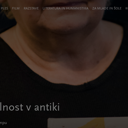
 PLES
FILM
RAZSTAVE
LITERATURA IN HUMANISTIKA
ZA MLADE IN ŠOLE
K
nost v antiki
impu