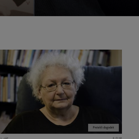
Pretekli dogodek
1. okt.
8 EUR