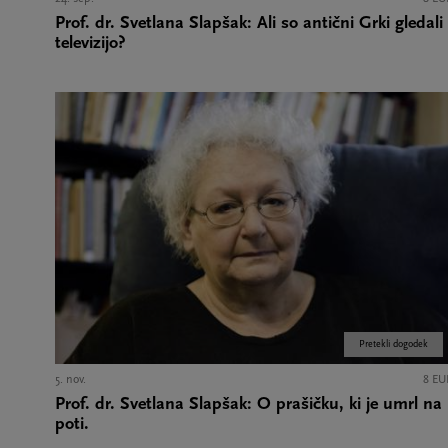
Prof. dr. Svetlana Slapšak: Ali so antični Grki gledali
televizijo?
Pretekli dogodek
5. nov.
8 EU
Prof. dr. Svetlana Slapšak: O prašičku, ki je umrl na
poti.